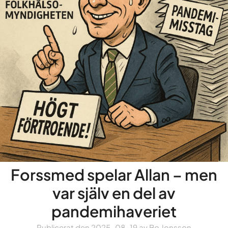
Forssmed spelar Allan – men
var själv en del av
pandemihaveriet
Publicerat den
2025-08-19
av
Bo Jonsson