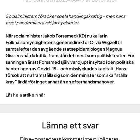
Socialministern försöker spela handlingskraftig – men hans
eget pandemiarv avslöjar hyckleriet.
När socialminister Jakob Forssmed (KD) nu kallar in
Folkhälsomyndighetens generaldirektör Olivia Wigzell till
samtal efter den avgående statsepidemiologen Magnus
Gissléns hårda kritik, framstår det mest som politisk teater. För
sanningen är att Forssmed själv var djupt insyltad i den politiska
hanteringen av Covid-19 – och misslyckades kapitalt. Hans
försök att nu framställa sig som den minister som ska ”ställa
krav” är därför inget annat än en efterhandsmanöver.
Läs hela artikeln här
Lämna ett svar
Din e-postadress kommer inte publiceras.