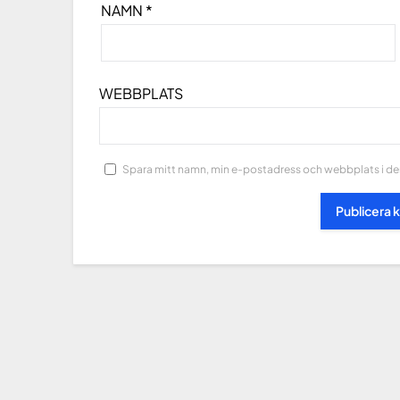
NAMN
*
WEBBPLATS
Spara mitt namn, min e-postadress och webbplats i den