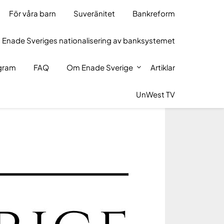
För våra barn
Suveränitet
Bankreform
 Enade Sveriges nationalisering av banksystemet
ogram
FAQ
Om Enade Sverige
Artiklar
UnWest TV