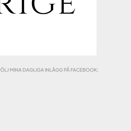
FÖLJ MINA DAGLIGA INLÄGG PÅ FACEBOOK: