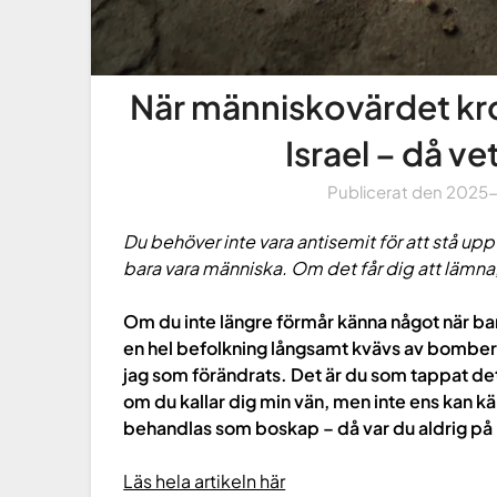
När människovärdet kroc
Israel – då ve
Publicerat den
2025
Du behöver inte vara antisemit för att stå upp
bara vara människa. Om det får dig att lämna, 
Om du inte längre förmår känna något när bar
en hel befolkning långsamt kvävs av bomber, 
jag som förändrats. Det är du som tappat det
om du kallar dig min vän, men inte ens kan 
behandlas som boskap – då var du aldrig på 
Läs hela artikeln här