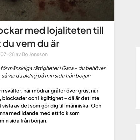
kar med lojaliteten till
t du vem du är
-07-28
av
Bo Jonsson
 för mänskliga rättigheter i Gaza – du behöver
så var du aldrig på min sida från början.
n svälter, när mödrar gråter över grus, när
blockader och likgiltighet – då är det inte
 sista av det som gör dig till människa. Och
känna medlidande med ett folk som
min sida från början.