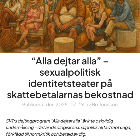
“Alla dejtar alla” –
sexualpolitisk
identitetsteater på
skattebetalarnas bekostnad
Publicerat den
2025-07-26
av
Bo Jonsson
SVT:s dejtingprogram “Alla dejtar alla” är inte oskyldig
underhållning – det är ideologisk sexualpolitik riktad mot unga,
förklädd till normkritik och betald av dig.