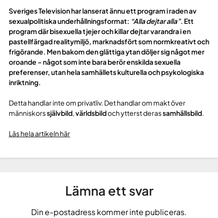
Sveriges Television har lanserat ännu ett program i raden av
sexualpolitiska underhållningsformat:
“Alla dejtar alla”
. Ett
program där bisexuella tjejer och killar dejtar varandra i en
pastellfärgad realitymiljö, marknadsfört som normkreativt och
frigörande. Men bakom den glättiga ytan döljer sig något mer
oroande – något som inte bara berör enskilda sexuella
preferenser, utan hela samhällets kulturella och psykologiska
inriktning.
Detta handlar inte om privatliv. Det handlar om makt över
människors
självbild
,
världsbild
och ytterst deras
samhällsbild
.
Läs hela artikeln här
Lämna ett svar
Din e-postadress kommer inte publiceras.