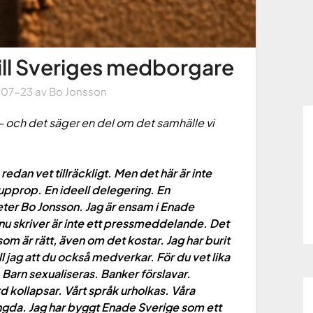
ill Sveriges medborgare
-07-23
av
Bo Jonsson
– och det säger en del om det samhälle vi
edan vet tillräckligt. Men det här är inte
t upprop. En ideell delegering. En
 heter Bo Jonsson. Jag är ensam i Enade
nu skriver är inte ett pressmeddelande. Det
som är rätt, även om det kostar. Jag har burit
l jag att du också medverkar. För du vet lika
. Barn sexualiseras. Banker förslavar.
rd kollapsar. Vårt språk urholkas. Våra
ngda. Jag har byggt Enade Sverige som ett