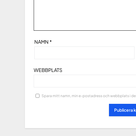
NAMN
*
WEBBPLATS
Spara mitt namn, min e-postadress och webbplats i den