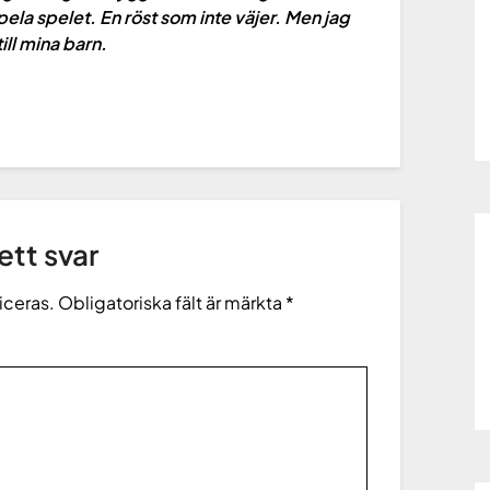
 spela spelet. En röst som inte väjer. Men jag
ill mina barn.
tt svar
iceras.
Obligatoriska fält är märkta
*