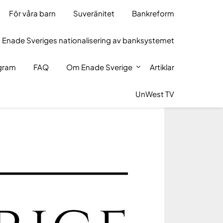
För våra barn
Suveränitet
Bankreform
 Enade Sveriges nationalisering av banksystemet
ogram
FAQ
Om Enade Sverige
Artiklar
UnWest TV