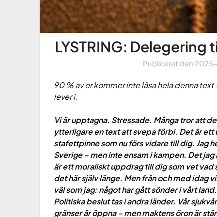
LYSTRING: Delegering t
Publicerat den
2025
90 % av er kommer inte läsa hela denna text 
lever i.
Vi är upptagna. Stressade. Många tror att de r
ytterligare en text att svepa förbi. Det är et
stafettpinne som nu förs vidare till dig. Jag
Sverige – men inte ensam i kampen. Det jag 
är ett moraliskt uppdrag till dig som vet vad 
det här själv länge. Men från och med idag vil
väl som jag: något har gått sönder i vårt land
Politiska beslut tas i andra länder. Vår sjukvå
gränser är öppna – men maktens öron är stä