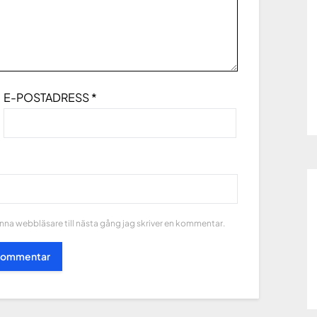
E-POSTADRESS
*
na webbläsare till nästa gång jag skriver en kommentar.