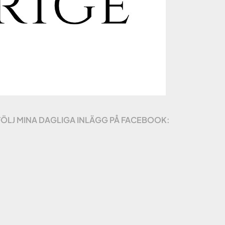
FÖLJ MINA DAGLIGA INLÄGG PÅ FACEBOOK: