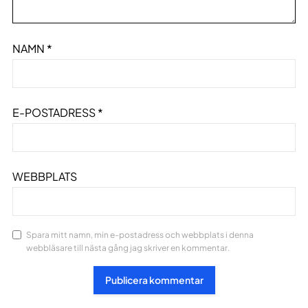
NAMN
*
E-POSTADRESS
*
WEBBPLATS
Spara mitt namn, min e-postadress och webbplats i denna
webbläsare till nästa gång jag skriver en kommentar.