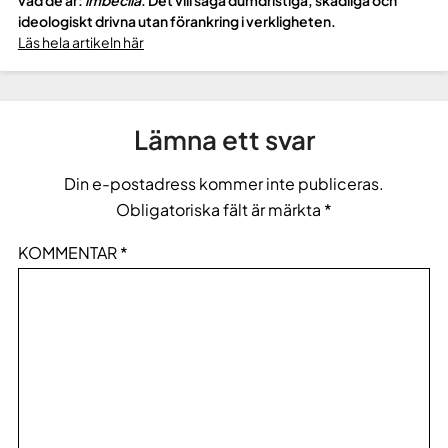
vad de är:
imbecila
. Det vill säga dumdristiga, skadliga och
ideologiskt drivna utan förankring i verkligheten.
Läs hela artikeln här
Lämna ett svar
Din e-postadress kommer inte publiceras.
Obligatoriska fält är märkta
*
KOMMENTAR
*