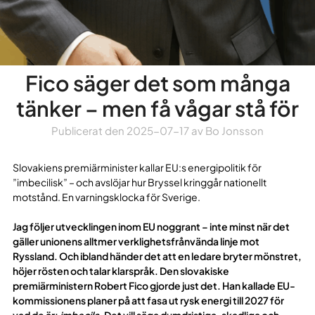
Fico säger det som många
tänker – men få vågar stå för
Publicerat den
2025-07-17
av
Bo Jonsson
Slovakiens premiärminister kallar EU:s energipolitik för
”imbecilisk” – och avslöjar hur Bryssel kringgår nationellt
motstånd. En varningsklocka för Sverige.
Jag följer utvecklingen inom EU noggrant – inte minst när det
gäller unionens alltmer verklighetsfrånvända linje mot
Ryssland. Och ibland händer det att en ledare bryter mönstret,
höjer rösten och talar klarspråk. Den slovakiske
premiärministern Robert Fico gjorde just det. Han kallade EU-
kommissionens planer på att fasa ut rysk energi till 2027 för