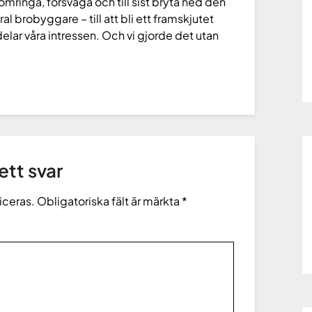
tt omringa, försvaga och till sist bryta ned den
al brobyggare – till att bli ett framskjutet
lar våra intressen. Och vi gjorde det utan
tt svar
iceras.
Obligatoriska fält är märkta
*