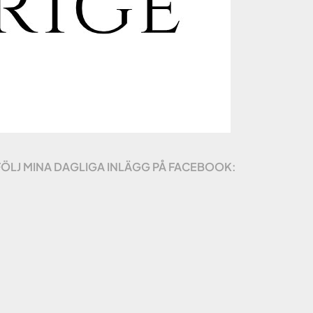
FÖLJ MINA DAGLIGA INLÄGG PÅ FACEBOOK: