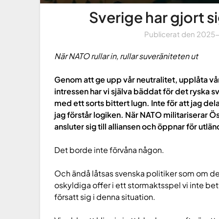
Sverige har gjort sig
Publicerat den
2025
När NATO rullar in, rullar suveräniteten ut
Genom att ge upp vår neutralitet, upplåta vå
intressen har vi själva bäddat för det ryska sv
med ett sorts bittert lugn. Inte för att jag de
jag förstår logiken. När NATO militariserar Ö
ansluter sig till alliansen och öppnar för utl
Det borde inte förvåna någon.
Och ändå låtsas svenska politiker som om de
oskyldiga offer i ett stormaktsspel vi inte bet
försatt sig i denna situation.