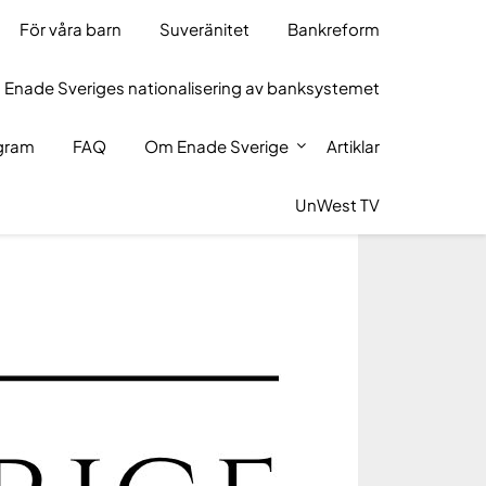
För våra barn
Suveränitet
Bankreform
 Enade Sveriges nationalisering av banksystemet
ogram
FAQ
Om Enade Sverige
Artiklar
UnWest TV