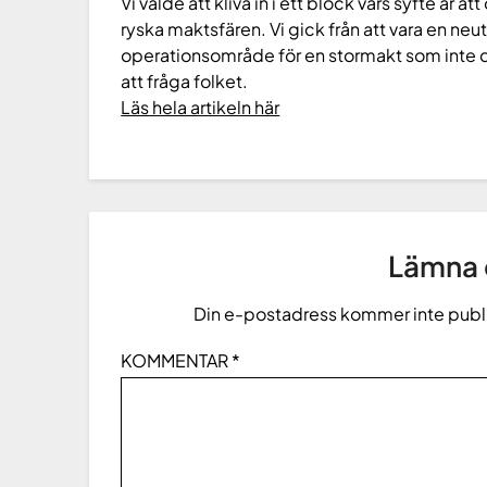
Vi valde att kliva in i ett block vars syfte är a
ryska maktsfären. Vi gick från att vara en neutr
operationsområde för en stormakt som inte de
att fråga folket.
Läs hela artikeln här
Lämna e
Din e-postadress kommer inte publ
KOMMENTAR
*