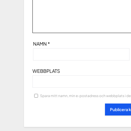
NAMN
*
WEBBPLATS
Spara mitt namn, min e-postadress och webbplats i den