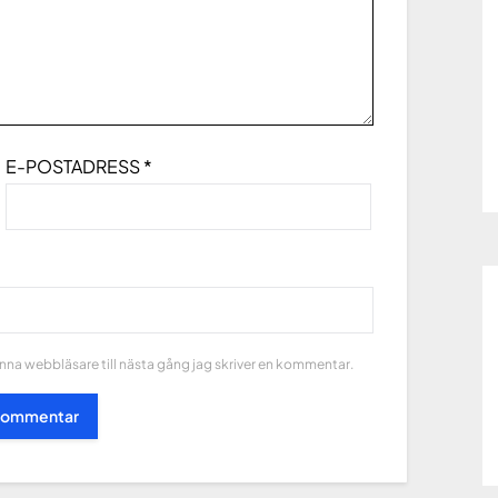
E-POSTADRESS
*
na webbläsare till nästa gång jag skriver en kommentar.