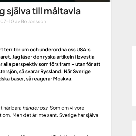
 själva till måltavla
-07-10
av
Bo Jonsson
rt territorium och underordna oss USA:s
aret. Jag läser den ryska artikeln i Izvestia
lar alla perspektiv som förs fram – utan för att
stersjön, så svarar Ryssland. När Sverige
ändska baser, så reagerar Moskva.
t här bara
händer oss
. Som om vi vore
t om. Men det är inte sant. Sverige har själva