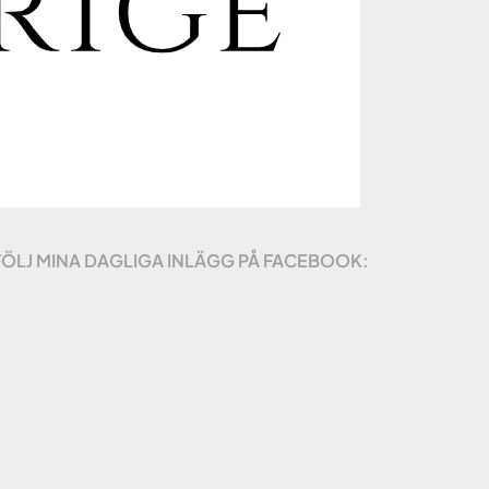
FÖLJ MINA DAGLIGA INLÄGG PÅ FACEBOOK: