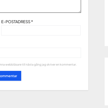
E-POSTADRESS
*
na webbläsare till nästa gång jag skriver en kommentar.