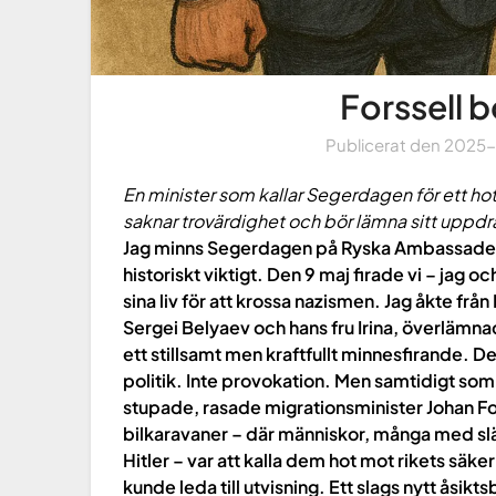
Forssell 
Publicerat den
2025
En minister som kallar Segerdagen för ett ho
saknar trovärdighet och bör lämna sitt uppdr
Jag minns Segerdagen på Ryska Ambassaden 
historiskt viktigt. Den 9 maj firade vi – jag
sina liv för att krossa nazismen. Jag åkte fr
Sergei Belyaev och hans fru Irina, överlämn
ett stillsamt men kraftfullt minnesfirande. De
politik. Inte provokation. Men samtidigt som
stupade, rasade migrationsminister Johan For
bilkaravaner – där människor, många med slä
Hitler – var att kalla dem hot mot rikets sä
kunde leda till utvisning. Ett slags nytt åsikts