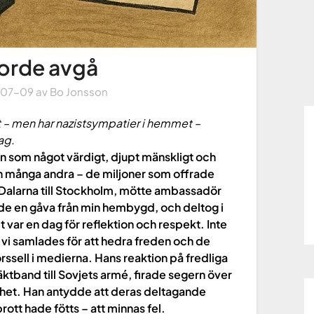
borde avgå
-07-09
av
Bo Jonsson
t – men har nazistsympatier i hemmet –
ag.
som något värdigt, djupt mänskligt och
 och många andra – de miljoner som offrade
ån Dalarna till Stockholm, mötte ambassadör
ade en gåva från min hembygd, och deltog i
t var en dag för reflektion och respekt. Inte
 vi samlades för att hedra freden och de
ssell i medierna. Hans reaktion på fredliga
ktband till Sovjets armé, firade segern över
kerhet. Han antydde att deras deltagande
brott hade fötts – att minnas fel.