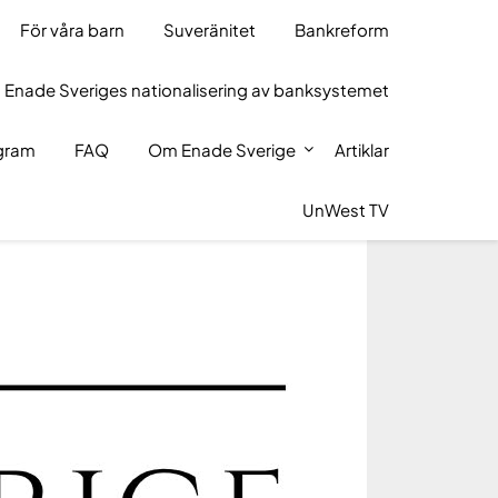
För våra barn
Suveränitet
Bankreform
 Enade Sveriges nationalisering av banksystemet
ogram
FAQ
Om Enade Sverige
Artiklar
UnWest TV