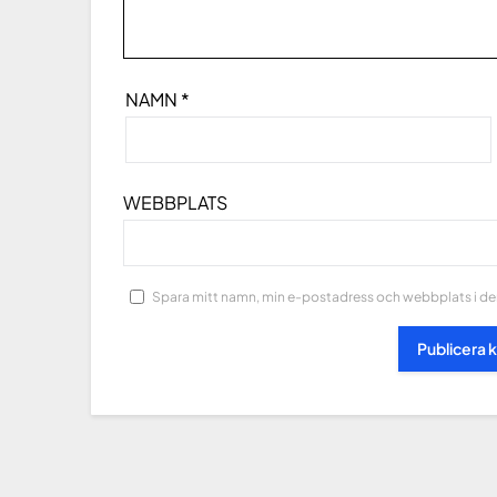
NAMN
*
WEBBPLATS
Spara mitt namn, min e-postadress och webbplats i den