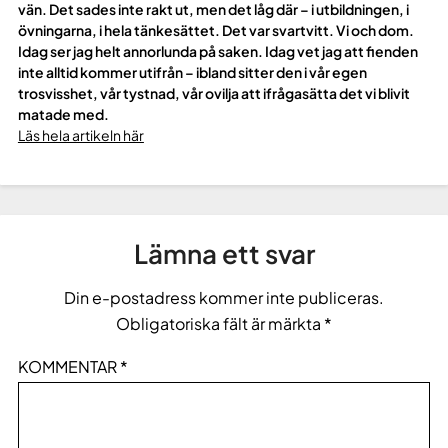
vän. Det sades inte rakt ut, men det låg där – i utbildningen, i
övningarna, i hela tänkesättet. Det var svartvitt. Vi och dom.
Idag ser jag helt annorlunda på saken. Idag vet jag att fienden
inte alltid kommer utifrån – ibland sitter den i vår egen
trosvisshet, vår tystnad, vår ovilja att ifrågasätta det vi blivit
matade med.
Läs hela artikeln här
Lämna ett svar
Din e-postadress kommer inte publiceras.
Obligatoriska fält är märkta
*
KOMMENTAR
*