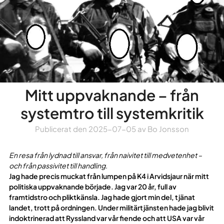
Mitt uppvaknande – från
systemtro till systemkritik
Publicerat den
2025-07-05
av
Bo Jonsson
En resa från lydnad till ansvar, från naivitet till medvetenhet –
och från passivitet till handling.
Jag hade precis muckat från lumpen på K4 i Arvidsjaur när mitt
politiska uppvaknande började. Jag var 20 år, full av
framtidstro och pliktkänsla. Jag hade gjort min del, tjänat
landet, trott på ordningen. Under militärtjänsten hade jag blivit
indoktrinerad att Ryssland var vår fiende och att USA var vår