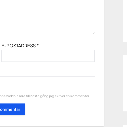
E-POSTADRESS
*
na webbläsare till nästa gång jag skriver en kommentar.