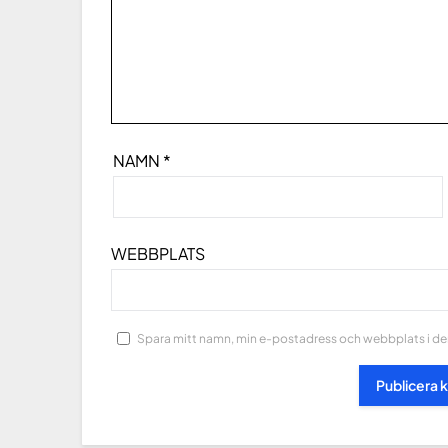
NAMN
*
WEBBPLATS
Spara mitt namn, min e-postadress och webbplats i den