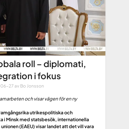
obala roll – diplomati,
gration i fokus
-06-27
av
Bo Jonsson
 samarbeten och visar vägen för en ny
framgångsrika utrikespolitiska och
a i Minsk med statsbesök, internationella
nionen (EAEU) visar landet att det vill vara