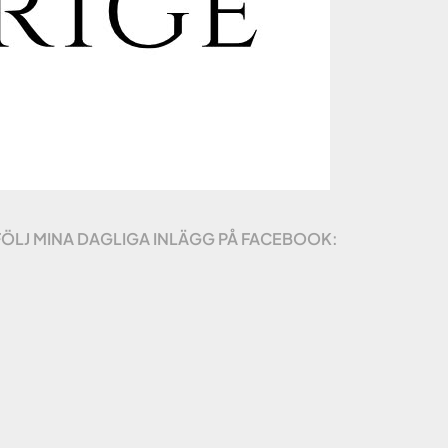
FÖLJ MINA DAGLIGA INLÄGG PÅ FACEBOOK: