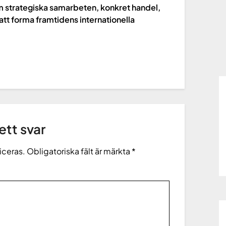
om strategiska samarbeten, konkret handel,
a att forma framtidens internationella
tt svar
iceras.
Obligatoriska fält är märkta
*