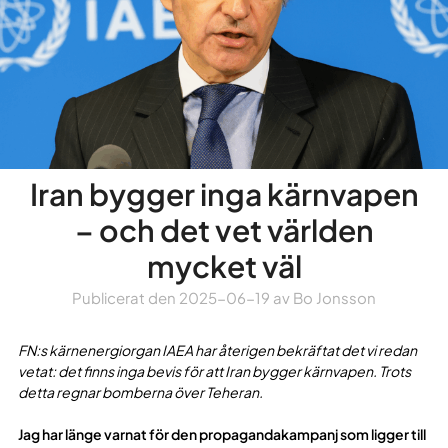
Iran bygger inga kärnvapen
– och det vet världen
mycket väl
Publicerat den
2025-06-19
av
Bo Jonsson
FN:s kärnenergiorgan IAEA har återigen bekräftat det vi redan
vetat: det finns inga bevis för att Iran bygger kärnvapen. Trots
detta regnar bomberna över Teheran.
Jag har länge varnat för den propagandakampanj som ligger till