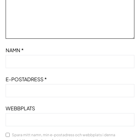
NAMN
*
E-POSTADRESS
*
WEBBPLATS
Spara mitt namn, min e-postadress och webbplats i denna