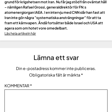
grund för krigshetsen mot Iran. Nu får jag stöd från oväntat håll
– nämligen Rafael Grossi, generaldirektör för FN:s
atomenergiorgan IAEA. I en intervju med CNN slår han fast att
Iran inte gör några ”systematiska ansträngningar” för att ta
fram ett kärnvapen. Ändå fortsätter både Israel och USA att
agera som om hotet vore omedelbart.
Läs hela artikeln här
Lämna ett svar
Din e-postadress kommer inte publiceras.
Obligatoriska fält är märkta
*
KOMMENTAR
*