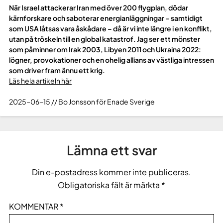
När Israel attackerar Iran med över 200 flygplan, dödar
kärnforskare och saboterar energianläggningar – samtidigt
som USA låtsas vara åskådare – då är vi inte längre i en konflikt,
utan på tröskeln till en global katastrof. Jag ser ett mönster
som påminner om Irak 2003, Libyen 2011 och Ukraina 2022:
lögner, provokationer och en ohelig allians av västliga intressen
som driver fram ännu ett krig.
Läs hela artikeln här
2025-06-15 // Bo Jonsson för Enade Sverige
Lämna ett svar
Din e-postadress kommer inte publiceras.
Obligatoriska fält är märkta
*
KOMMENTAR
*