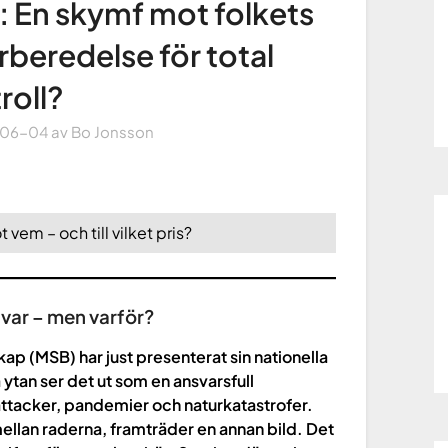
: En skymf mot folkets
örberedelse för total
roll?
-06-04
av
Bo Jonsson
vem – och till vilket pris?
var – men varför?
 (MSB) har just presenterat sin nationella
ytan ser det ut som en ansvarsfull
ttacker, pandemier och naturkatastrofer.
ellan raderna, framträder en annan bild. Det