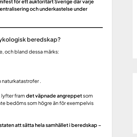
nifest för ett auktoritärt Sverige där varje
centralisering och underkastelse under
 psykologisk beredskap?
ige, och bland dessa märks:
naturkatastrofer .
 lyfter fram
det väpnade angreppet
som
 inte bedöms som högre än för exempelvis
 staten att sätta hela samhället i beredskap –