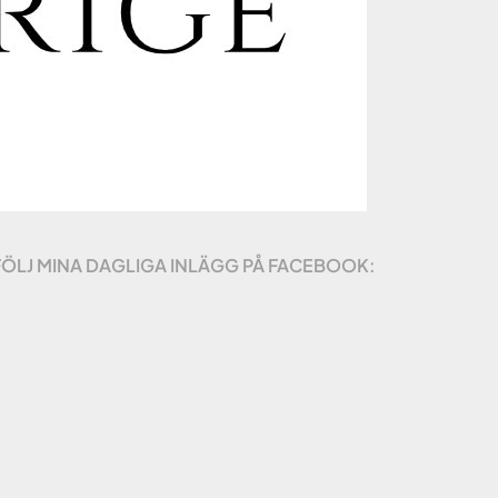
FÖLJ MINA DAGLIGA INLÄGG PÅ FACEBOOK: