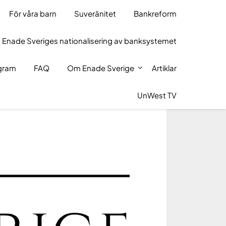
För våra barn
Suveränitet
Bankreform
 Enade Sveriges nationalisering av banksystemet
ogram
FAQ
Om Enade Sverige
Artiklar
UnWest TV