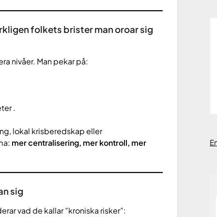
kligen folkets brister man oroar sig
era nivåer. Man pekar på:
ter .
ning, lokal krisberedskap eller
E
mma:
mer centralisering, mer kontroll, mer
an sig
derar vad de kallar ”kroniska risker”: