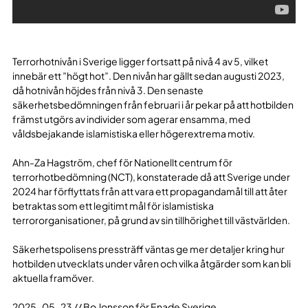
Terrorhotnivån i Sverige ligger fortsatt på nivå 4 av 5, vilket
innebär ett ”högt hot”. Den nivån har gällt sedan augusti 2023,
då hotnivån höjdes från nivå 3. Den senaste
säkerhetsbedömningen från februari i år pekar på att hotbilden
främst utgörs av individer som agerar ensamma, med
våldsbejakande islamistiska eller högerextrema motiv.
Ahn-Za Hagström, chef för Nationellt centrum för
terrorhotbedömning (NCT), konstaterade då att Sverige under
2024 har förflyttats från att vara ett propagandamål till att åter
betraktas som ett legitimt mål för islamistiska
terrororganisationer, på grund av sin tillhörighet till västvärlden.
Säkerhetspolisens pressträff väntas ge mer detaljer kring hur
hotbilden utvecklats under våren och vilka åtgärder som kan bli
aktuella framöver.
2025-05-23 // Bo Jonsson för Enade Sverige