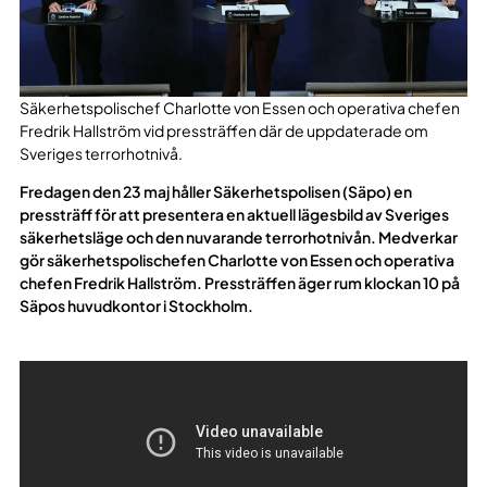
Säkerhetspolischef Charlotte von Essen och operativa chefen
Fredrik Hallström vid pressträffen där de uppdaterade om
Sveriges terrorhotnivå.
Fredagen den 23 maj håller Säkerhetspolisen (Säpo) en
pressträff för att presentera en aktuell lägesbild av Sveriges
säkerhetsläge och den nuvarande terrorhotnivån. Medverkar
gör säkerhetspolischefen Charlotte von Essen och operativa
chefen Fredrik Hallström. Pressträffen äger rum klockan 10 på
Säpos huvudkontor i Stockholm.