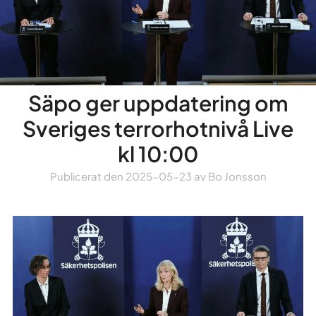
Säpo ger uppdatering om
Sveriges terrorhotnivå Live
kl 10:00
Publicerat den
2025-05-23
av
Bo Jonsson