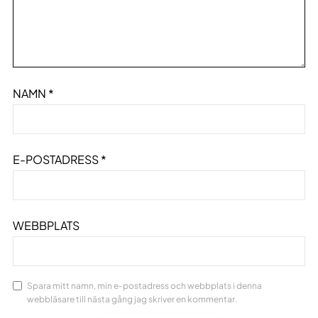
NAMN
*
E-POSTADRESS
*
WEBBPLATS
Spara mitt namn, min e-postadress och webbplats i denna
webbläsare till nästa gång jag skriver en kommentar.