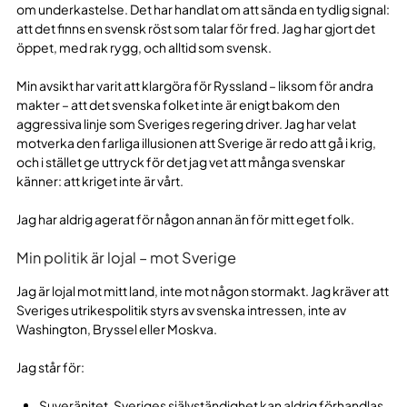
om underkastelse. Det har handlat om att sända en tydlig signal:
att det finns en svensk röst som talar för fred. Jag har gjort det
öppet, med rak rygg, och alltid som svensk.
Min avsikt har varit att klargöra för Ryssland – liksom för andra
makter – att det svenska folket inte är enigt bakom den
aggressiva linje som Sveriges regering driver. Jag har velat
motverka den farliga illusionen att Sverige är redo att gå i krig,
och i stället ge uttryck för det jag vet att många svenskar
känner: att kriget inte är vårt.
Jag har aldrig agerat för någon annan än för mitt eget folk.
Min politik är lojal – mot Sverige
Jag är lojal mot mitt land, inte mot någon stormakt. Jag kräver att
Sveriges utrikespolitik styrs av svenska intressen, inte av
Washington, Bryssel eller Moskva.
Jag står för:
Suveränitet. Sveriges självständighet kan aldrig förhandlas