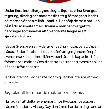
Under flera års tid har jag med egna ögon sett hur Sveriges
regering, riksdag och massmedier steg för steg fört landet
närmare en öppen militär konflikt. Det började med ord – en
påstådd solidaritet med Ukraina – men har övergått till
handlingar som innebär att Sverige inte längre är ett
självständigt land.
Idag är Sverige en aktiv del av en västlig krigsapparat. Vapen
sänds. Underrättelser delas. Militärövningar genomförs på
svensk mark, ibland med kärnvapenbärande kapacitet från
främmande makter. Och allt detta sker utan att svenska folket
någonsin fått säga sitt.
Jag har inte tigit. Jag har inte böjt mig. Jag har inte spelat med i
charaden.
Jag talar till främmande makter som svensk
När jag valt att delta i evenemang hos Ryska ambassaden,
såsom firandet av Victory Day den 9 maj, har det aldrig handlat