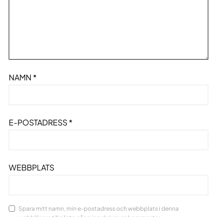
NAMN
*
E-POSTADRESS
*
WEBBPLATS
Spara mitt namn, min e-postadress och webbplats i denna