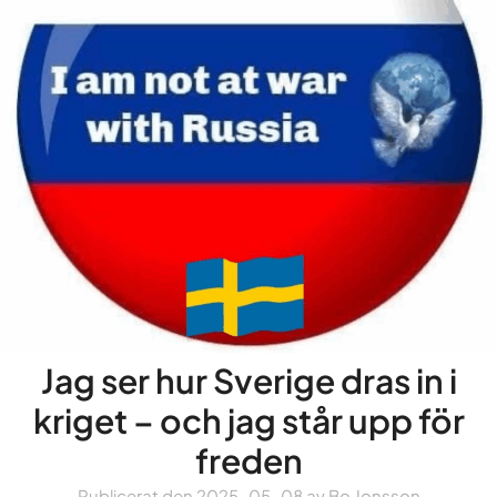
Jag ser hur Sverige dras in i
kriget – och jag står upp för
freden
Publicerat den
2025-05-08
av
Bo Jonsson