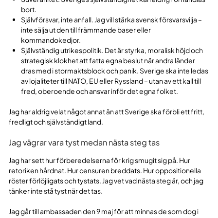
bort.
Självförsvar, inte anfall. Jag vill stärka svensk försvarsvilja –
inte sälja ut den till främmande baser eller
kommandokedjor.
Självständig utrikespolitik. Det är styrka, moralisk höjd och
strategisk klokhet att fatta egna beslut när andra länder
dras med i stormaktsblock och panik. Sverige ska inte ledas
av lojaliteter till NATO, EU eller Ryssland – utan av ett kall till
fred, oberoende och ansvar inför det egna folket.
Jag har aldrig velat något annat än att Sverige ska förbli ett fritt,
fredligt och självständigt land.
Jag vägrar vara tyst medan nästa steg tas
Jag har sett hur förberedelserna för krig smugit sig på. Hur
retoriken hårdnat. Hur censuren breddats. Hur oppositionella
röster förlöjligats och tystats. Jag vet vad nästa steg är, och jag
tänker inte stå tyst när det tas.
Jag går till ambassaden den 9 maj för att minnas de som dog i