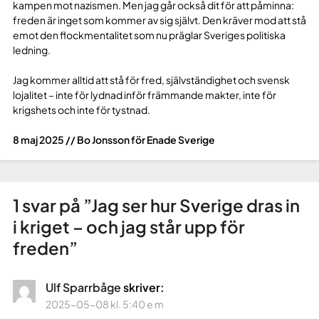
kampen mot nazismen. Men jag går också dit för att påminna:
freden är inget som kommer av sig självt. Den kräver mod att stå
emot den flockmentalitet som nu präglar Sveriges politiska
ledning.
Jag kommer alltid att stå för fred, självständighet och svensk
lojalitet – inte för lydnad inför främmande makter, inte för
krigshets och inte för tystnad.
8 maj 2025 // Bo Jonsson för Enade Sverige
1 svar på ”
Jag ser hur Sverige dras in
i kriget – och jag står upp för
freden
”
Ulf Sparrbåge
skriver:
2025-05-08 kl. 5:40 e m