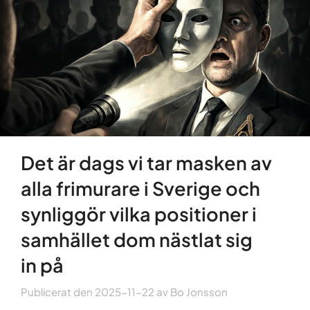
Det är dags vi tar masken av
alla frimurare i Sverige och
synliggör vilka positioner i
samhället dom nästlat sig
in på
Publicerat den
2025-11-22
av
Bo Jonsson