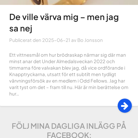
De ville värva mig – men jag
sa nej
Publicerat den
2025-06-21
av
Bo Jonsson
Ett vittnesmål om hur brödraskap närmar sig där man
minst anar det Under Almedalsveckan 2022 och
timmarna före valvakan blev jag, då vice ordförande i
Knapptryckarna, utsatt för ett subtilt men tydligt
värvningsförsök av en medlem i Odd Fellows. Jag har
varit tyst om det – fram till nu. Här är min berättelse om
hur…
FÖLJ MINA DAGLIGA INLÄGG PÅ
FACEBOOK: