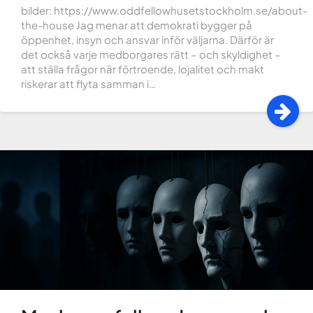
bilder: https://www.oddfellowhusetstockholm.se/about-
the-house Jag menar att demokrati bygger på
öppenhet, insyn och ansvar inför väljarna. Därför är
det också varje medborgares rätt – och skyldighet –
att ställa frågor när förtroende, lojalitet och makt
riskerar att flyta samman i…