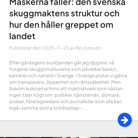
Maskerna faller: den svenska
skuggmaktens struktur och
hur den håller greppet om
landet
Publicerat den
2025-11-23
av
Bo Jonsson
Efter gårdagens avslöjanden går jag djupare: så
fungerar skuggstrukturerna som påverkar beslut,
karriärer och narrativ i Sverige. I Sverige pratar vi gärna
om transparens, öppenhet och rättssäkerhet. Men
bakom kulisserna finns ett maktnätverk som nästan
ingen talar högt om: politiker, tjänstemän, domare,
poliser, företagsledare och journalister som alla kan
ingå i samma slutna brödraskap –…