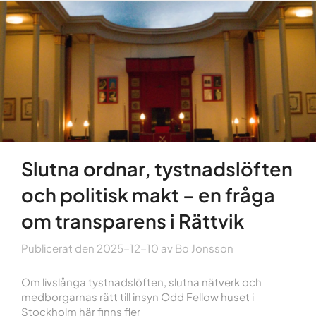
Slutna ordnar, tystnadslöften
och politisk makt – en fråga
om transparens i Rättvik
Publicerat den
2025-12-10
av
Bo Jonsson
Om livslånga tystnadslöften, slutna nätverk och
medborgarnas rätt till insyn Odd Fellow huset i
Stockholm här finns fler