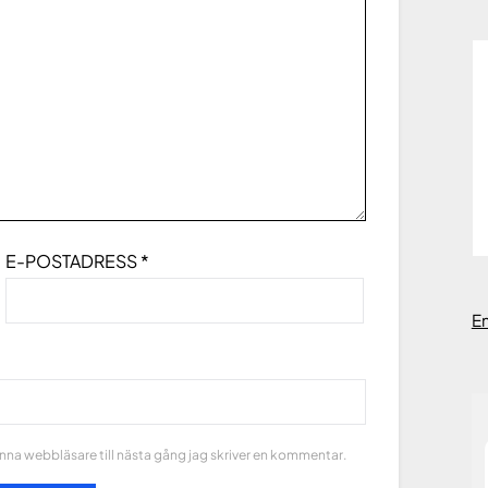
E-POSTADRESS
*
E
na webbläsare till nästa gång jag skriver en kommentar.