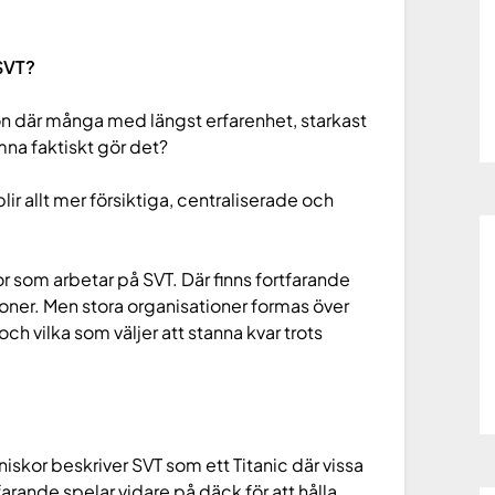
SVT?
tion där många med längst erfarenhet, starkast
ämna faktiskt gör det?
blir allt mer försiktiga, centraliserade och
?
 som arbetar på SVT. Där finns fortfarande
er. Men stora organisationer formas över
ch vilka som väljer att stanna kvar trots
iskor beskriver SVT som ett Titanic där vissa
farande spelar vidare på däck för att hålla