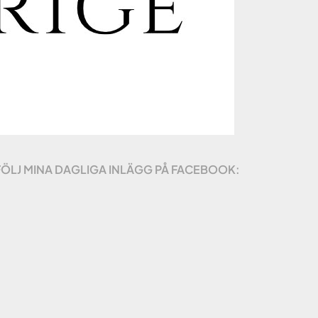
FÖLJ MINA DAGLIGA INLÄGG PÅ FACEBOOK: