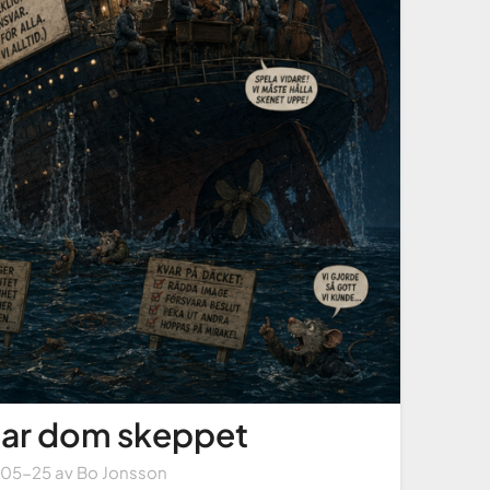
nar dom skeppet
-05-25
av
Bo Jonsson