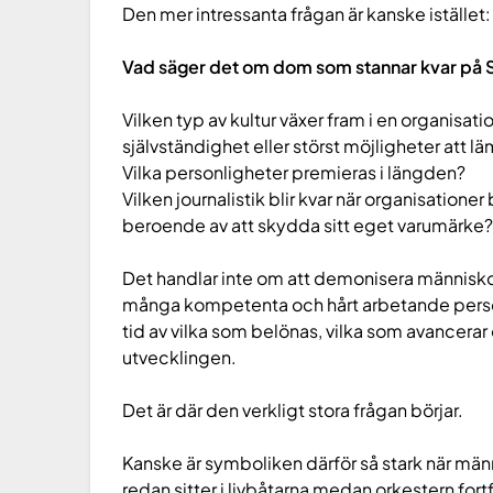
Den mer intressanta frågan är kanske istället:
Vad säger det om dom som stannar kvar på 
Vilken typ av kultur växer fram i en organisa
självständighet eller störst möjligheter att l
Vilka personligheter premieras i längden?
Vilken journalistik blir kvar när organisationer 
beroende av att skydda sitt eget varumärke
Det handlar inte om att demonisera människor
många kompetenta och hårt arbetande person
tid av vilka som belönas, vilka som avancerar o
utvecklingen.
Det är där den verkligt stora frågan börjar.
Kanske är symboliken därför så stark när männ
redan sitter i livbåtarna medan orkestern fort