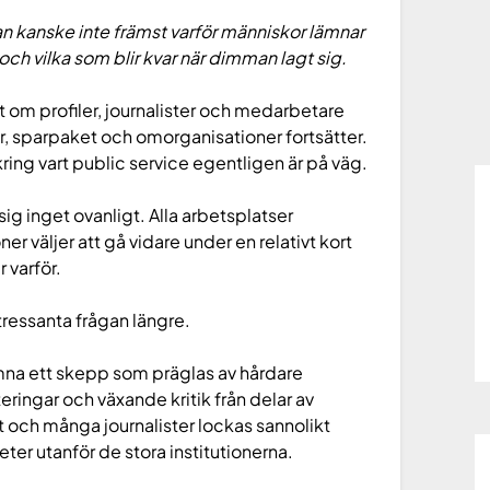
ågan kanske inte främst varför människor lämnar
ch vilka som blir kvar när dimman lagt sig.
it om profiler, journalister och medarbetare
 sparpaket och omorganisationer fortsätter.
kring vart public service egentligen är på väg.
sig inget ovanligt. Alla arbetsplatser
er väljer att gå vidare under en relativt kort
 varför.
tressanta frågan längre.
 lämna ett skepp som präglas av hårdare
eringar och växande kritik från delar av
och många journalister lockas sannolikt
ter utanför de stora institutionerna.