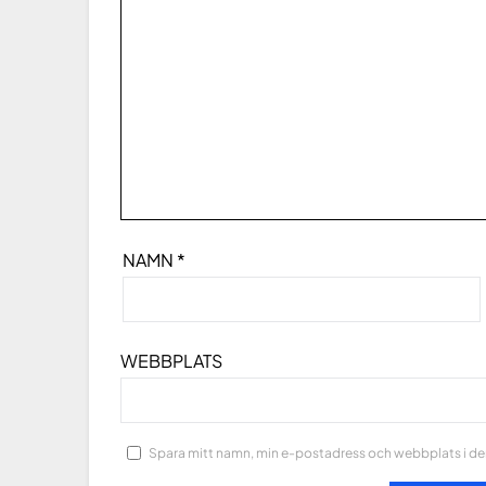
NAMN
*
WEBBPLATS
Spara mitt namn, min e-postadress och webbplats i den