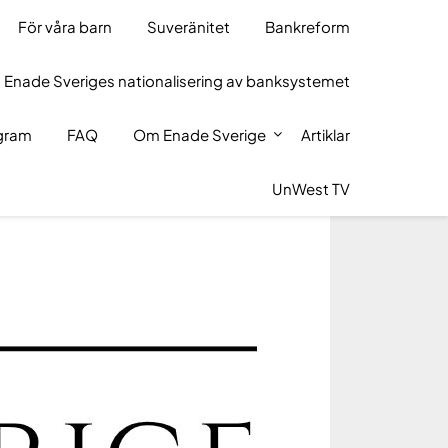
För våra barn
Suveränitet
Bankreform
 Enade Sveriges nationalisering av banksystemet
ogram
FAQ
Om Enade Sverige
Artiklar
UnWest TV