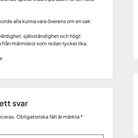
borde alla kunna vara överens om en sak:
värdighet, självständighet och högt
a från människor som redan tycker lika.
ge
tt svar
iceras.
Obligatoriska fält är märkta
*