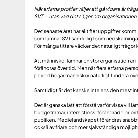
När erfarna profiler väljer att gå vidare är fr
SVT — utan vad det säger om organisationen o
Det senaste året har allt fler uppgifter komm
som lämnar SVT samtidigt som nedskärningar,
För många tittare väcker det naturligt frågor 
Att människor lämnar en stor organisation är i 
förändras över tid. Men när flera erfarna person
period börjar människor naturligt fundera över
Samtidigt är det kanske inte ens den mest in
Det är ganska lätt att förstå varför vissa vill
budgetramar, intern stress, förändrade priorit
publiken. Medielandskapet förändras snabbt 
också av friare och mer självständiga möjlighe