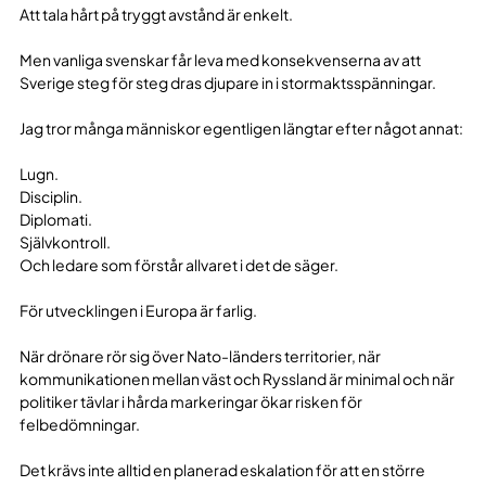
Att tala hårt på tryggt avstånd är enkelt.
Men vanliga svenskar får leva med konsekvenserna av att
Sverige steg för steg dras djupare in i stormaktsspänningar.
Jag tror många människor egentligen längtar efter något annat:
Lugn.
Disciplin.
Diplomati.
Självkontroll.
Och ledare som förstår allvaret i det de säger.
För utvecklingen i Europa är farlig.
När drönare rör sig över Nato-länders territorier, när
kommunikationen mellan väst och Ryssland är minimal och när
politiker tävlar i hårda markeringar ökar risken för
felbedömningar.
Det krävs inte alltid en planerad eskalation för att en större