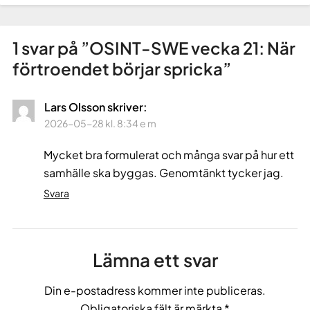
1 svar på ”
OSINT-SWE vecka 21: När
förtroendet börjar spricka
”
Lars Olsson
skriver:
2026-05-28 kl. 8:34 e m
Mycket bra formulerat och många svar på hur ett
samhälle ska byggas. Genomtänkt tycker jag.
Svara
Lämna ett svar
Din e-postadress kommer inte publiceras.
Obligatoriska fält är märkta
*