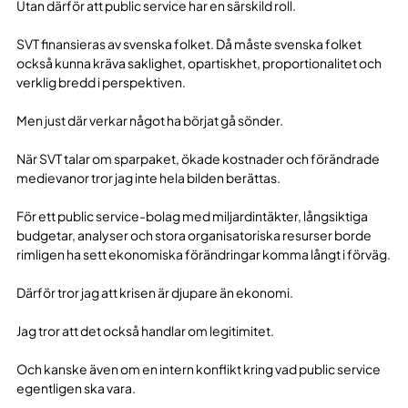
Utan därför att public service har en särskild roll.
SVT finansieras av svenska folket. Då måste svenska folket
också kunna kräva saklighet, opartiskhet, proportionalitet och
verklig bredd i perspektiven.
Men just där verkar något ha börjat gå sönder.
När SVT talar om sparpaket, ökade kostnader och förändrade
medievanor tror jag inte hela bilden berättas.
För ett public service-bolag med miljardintäkter, långsiktiga
budgetar, analyser och stora organisatoriska resurser borde
rimligen ha sett ekonomiska förändringar komma långt i förväg.
Därför tror jag att krisen är djupare än ekonomi.
Jag tror att det också handlar om legitimitet.
Och kanske även om en intern konflikt kring vad public service
egentligen ska vara.