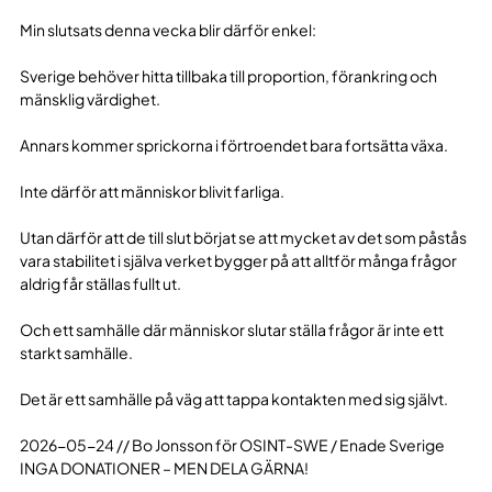
Min slutsats denna vecka blir därför enkel:
Sverige behöver hitta tillbaka till proportion, förankring och
mänsklig värdighet.
Annars kommer sprickorna i förtroendet bara fortsätta växa.
Inte därför att människor blivit farliga.
Utan därför att de till slut börjat se att mycket av det som påstås
vara stabilitet i själva verket bygger på att alltför många frågor
aldrig får ställas fullt ut.
Och ett samhälle där människor slutar ställa frågor är inte ett
starkt samhälle.
Det är ett samhälle på väg att tappa kontakten med sig självt.
2026-05-24 // Bo Jonsson för OSINT-SWE / Enade Sverige
INGA DONATIONER – MEN DELA GÄRNA!