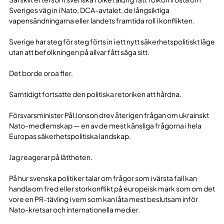
Sveriges väg in i Nato, DCA-avtalet, de långsiktiga
vapensändningarna eller landets framtida roll i konflikten.
Sverige har steg för steg förts in i ett nytt säkerhetspolitiskt läge
utan att befolkningen på allvar fått säga sitt.
Det borde oroa fler.
Samtidigt fortsatte den politiska retoriken att hårdna.
Försvarsminister Pål Jonson drev återigen frågan om ukrainskt
Nato-medlemskap — en av de mest känsliga frågorna i hela
Europas säkerhetspolitiska landskap.
Jag reagerar på lättheten.
På hur svenska politiker talar om frågor som i värsta fall kan
handla om fred eller storkonflikt på europeisk mark som om det
vore en PR-tävling i vem som kan låta mest beslutsam inför
Nato-kretsar och internationella medier.