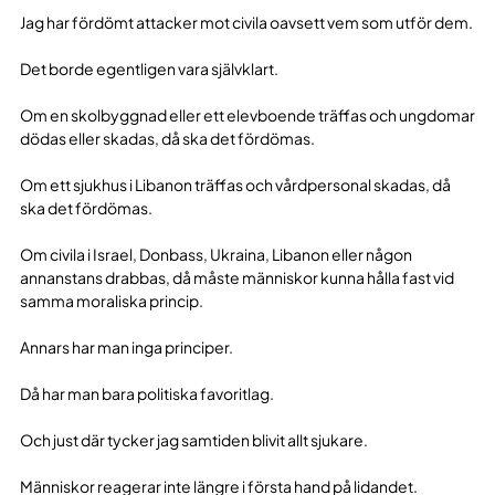
Jag har fördömt attacker mot civila oavsett vem som utför dem.
Det borde egentligen vara självklart.
Om en skolbyggnad eller ett elevboende träffas och ungdomar
dödas eller skadas, då ska det fördömas.
Om ett sjukhus i Libanon träffas och vårdpersonal skadas, då
ska det fördömas.
Om civila i Israel, Donbass, Ukraina, Libanon eller någon
annanstans drabbas, då måste människor kunna hålla fast vid
samma moraliska princip.
Annars har man inga principer.
Då har man bara politiska favoritlag.
Och just där tycker jag samtiden blivit allt sjukare.
Människor reagerar inte längre i första hand på lidandet.