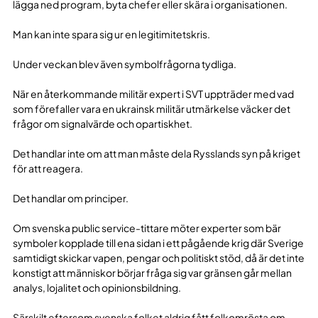
lägga ned program, byta chefer eller skära i organisationen.
Man kan inte spara sig ur en legitimitetskris.
Under veckan blev även symbolfrågorna tydliga.
När en återkommande militär expert i SVT uppträder med vad
som förefaller vara en ukrainsk militär utmärkelse väcker det
frågor om signalvärde och opartiskhet.
Det handlar inte om att man måste dela Rysslands syn på kriget
för att reagera.
Det handlar om principer.
Om svenska public service-tittare möter experter som bär
symboler kopplade till ena sidan i ett pågående krig där Sverige
samtidigt skickar vapen, pengar och politiskt stöd, då är det inte
konstigt att människor börjar fråga sig var gränsen går mellan
analys, lojalitet och opinionsbildning.
Särskilt eftersom svenska folket aldrig fått folkomrösta om