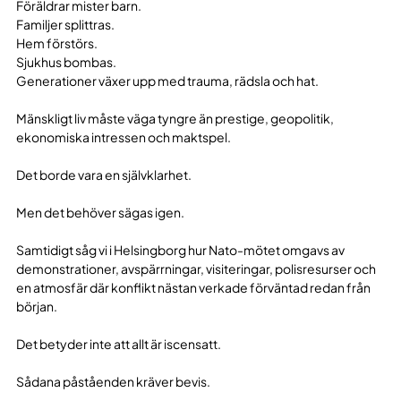
Föräldrar mister barn.
Familjer splittras.
Hem förstörs.
Sjukhus bombas.
Generationer växer upp med trauma, rädsla och hat.
Mänskligt liv måste väga tyngre än prestige, geopolitik,
ekonomiska intressen och maktspel.
Det borde vara en självklarhet.
Men det behöver sägas igen.
Samtidigt såg vi i Helsingborg hur Nato-mötet omgavs av
demonstrationer, avspärrningar, visiteringar, polisresurser och
en atmosfär där konflikt nästan verkade förväntad redan från
början.
Det betyder inte att allt är iscensatt.
Sådana påståenden kräver bevis.