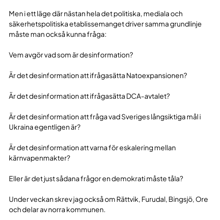
Men i ett läge där nästan hela det politiska, mediala och
säkerhetspolitiska etablissemanget driver samma grundlinje
måste man också kunna fråga:
Vem avgör vad som är desinformation?
Är det desinformation att ifrågasätta Natoexpansionen?
Är det desinformation att ifrågasätta DCA-avtalet?
Är det desinformation att fråga vad Sveriges långsiktiga mål i
Ukraina egentligen är?
Är det desinformation att varna för eskalering mellan
kärnvapenmakter?
Eller är det just sådana frågor en demokrati måste tåla?
Under veckan skrev jag också om Rättvik, Furudal, Bingsjö, Ore
och delar av norra kommunen.