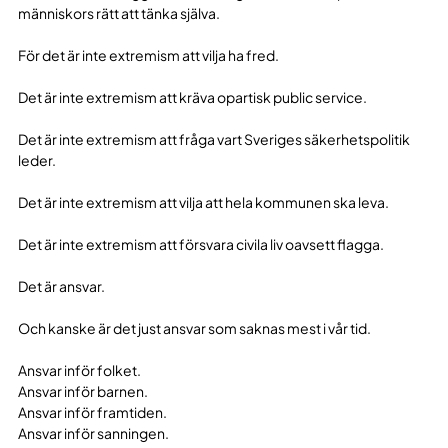
människors rätt att tänka själva.
För det är inte extremism att vilja ha fred.
Det är inte extremism att kräva opartisk public service.
Det är inte extremism att fråga vart Sveriges säkerhetspolitik
leder.
Det är inte extremism att vilja att hela kommunen ska leva.
Det är inte extremism att försvara civila liv oavsett flagga.
Det är ansvar.
Och kanske är det just ansvar som saknas mest i vår tid.
Ansvar inför folket.
Ansvar inför barnen.
Ansvar inför framtiden.
Ansvar inför sanningen.