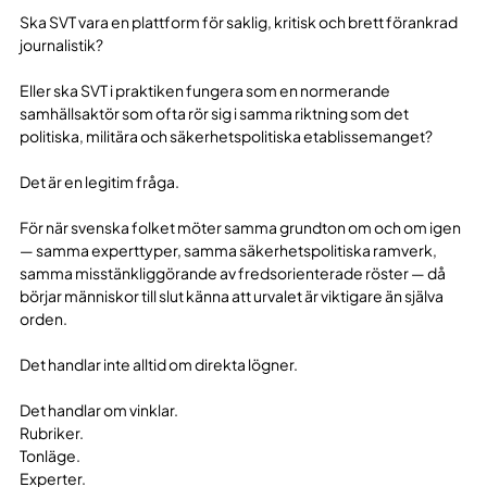
Ska SVT vara en plattform för saklig, kritisk och brett förankrad
journalistik?
Eller ska SVT i praktiken fungera som en normerande
samhällsaktör som ofta rör sig i samma riktning som det
politiska, militära och säkerhetspolitiska etablissemanget?
Det är en legitim fråga.
För när svenska folket möter samma grundton om och om igen
— samma experttyper, samma säkerhetspolitiska ramverk,
samma misstänkliggörande av fredsorienterade röster — då
börjar människor till slut känna att urvalet är viktigare än själva
orden.
Det handlar inte alltid om direkta lögner.
Det handlar om vinklar.
Rubriker.
Tonläge.
Experter.