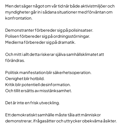
Men det säger något om vår tid när både aktivistmiljöer och
myndigheter går in i sådana situationer med förväntan om
konfrontation.
Demonstranter förbereder sig på polisinsatser.
Polisen förbereder sig på ordningsstörningar.
Medierna förbereder sig på dramatik.
Och mitt i allt detta riskerar själva samhällsklimatet att
förändras.
Politisk manifestation blir säkerhetsoperation.
Oenighet blir hotbild.
Kritik blir potentiell desinformation.
Och tillit ersätts av misstänksamhet.
Det är inte en frisk utveckling.
Ett demokratiskt samhälle måste tåla att människor
demonstrerar, ifrågasätter och uttrycker obekväma åsikter.