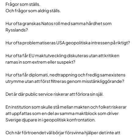
Frågor som ställs.
Och frågor som aldrig ställs.
Hur ofta granskas Natos roll med samma hårdhet som
Rysslands?
Hur ofta problematiseras USA geopolitiska intressen på riktigt?
Hur ofta får EU maktutveckling diskuteras utan att kritiken
ramas in som extrem eller suspekt?
Hur ofta får diplomati, nedtrappning och fredlig samexistens
utrymme utan att först filtreras genom misstänkliggörande?
Det är där public service riskerar att förlora sin själ.
En institution som skulle stå mellan makten och folket riskerar
att uppfattas som en del av samma maktblock som driver
Sverige djupare in i geopolitisk konfrontation.
Och när förtroendet väl börjar försvinna hjälper det inte att