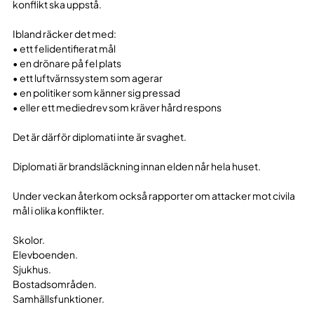
konflikt ska uppstå.
Ibland räcker det med:
• ett felidentifierat mål
• en drönare på fel plats
• ett luftvärnssystem som agerar
• en politiker som känner sig pressad
• eller ett mediedrev som kräver hård respons
Det är därför diplomati inte är svaghet.
Diplomati är brandsläckning innan elden når hela huset.
Under veckan återkom också rapporter om attacker mot civila
mål i olika konflikter.
Skolor.
Elevboenden.
Sjukhus.
Bostadsområden.
Samhällsfunktioner.