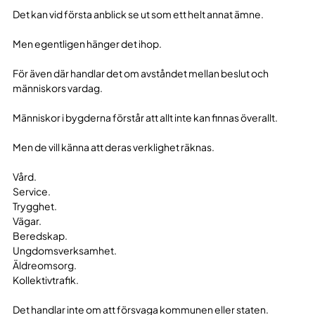
Det kan vid första anblick se ut som ett helt annat ämne.
Men egentligen hänger det ihop.
För även där handlar det om avståndet mellan beslut och
människors vardag.
Människor i bygderna förstår att allt inte kan finnas överallt.
Men de vill känna att deras verklighet räknas.
Vård.
Service.
Trygghet.
Vägar.
Beredskap.
Ungdomsverksamhet.
Äldreomsorg.
Kollektivtrafik.
Det handlar inte om att försvaga kommunen eller staten.