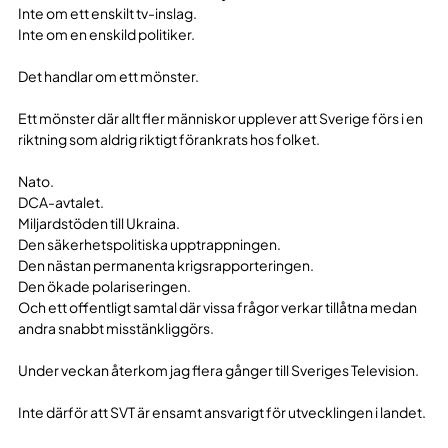
Inte om ett enskilt tv-inslag.
Inte om en enskild politiker.
Det handlar om ett mönster.
Ett mönster där allt fler människor upplever att Sverige förs i en
riktning som aldrig riktigt förankrats hos folket.
Nato.
DCA-avtalet.
Miljardstöden till Ukraina.
Den säkerhetspolitiska upptrappningen.
Den nästan permanenta krigsrapporteringen.
Den ökade polariseringen.
Och ett offentligt samtal där vissa frågor verkar tillåtna medan
andra snabbt misstänkliggörs.
Under veckan återkom jag flera gånger till Sveriges Television.
Inte därför att SVT är ensamt ansvarigt för utvecklingen i landet.