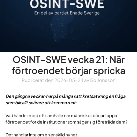
OSINT-SWE vecka 21: När
förtroendet börjar spricka
Publicerat den
2026-05-24
av
Bo Jonsson
Den gångna veckan har på många sätt kretsat kring en fråga
som blir allt svårare att komma runt:
Vad händer med ett samhälle när människor börjar tappa
förtroendet för de institutioner som säger sig företräda dem?
Det handlar inte om en enskild nyhet.