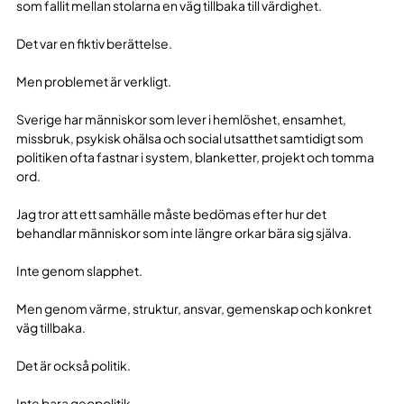
som fallit mellan stolarna en väg tillbaka till värdighet.
Det var en fiktiv berättelse.
Men problemet är verkligt.
Sverige har människor som lever i hemlöshet, ensamhet,
missbruk, psykisk ohälsa och social utsatthet samtidigt som
politiken ofta fastnar i system, blanketter, projekt och tomma
ord.
Jag tror att ett samhälle måste bedömas efter hur det
behandlar människor som inte längre orkar bära sig själva.
Inte genom slapphet.
Men genom värme, struktur, ansvar, gemenskap och konkret
väg tillbaka.
Det är också politik.
Inte bara geopolitik.