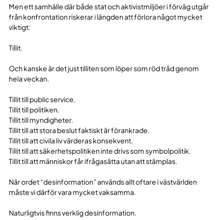
Men ett samhälle där både stat och aktivistmiljöer i förväg utgår
från konfrontation riskerar i längden att förlora något mycket
viktigt:
Tillit.
Och kanske är det just tilliten som löper som röd tråd genom
hela veckan.
Tillit till public service.
Tillit till politiken.
Tillit till myndigheter.
Tillit till att stora beslut faktiskt är förankrade.
Tillit till att civila liv värderas konsekvent.
Tillit till att säkerhetspolitiken inte drivs som symbolpolitik.
Tillit till att människor får ifrågasätta utan att stämplas.
När ordet “desinformation” används allt oftare i västvärlden
måste vi därför vara mycket vaksamma.
Naturligtvis finns verklig desinformation.