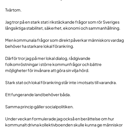
Tvärtom.
Jag tror på en stark stat i rikstäckande frågor som rör Sveriges
långsiktiga stabilitet, säkerhet, ekonomi och sammanhållning.
Men kommunala frågor som direkt påverkar människors vardag
behöver ha starkare lokal förankring.
Därför tror jag på mer lokal dialog, rådgivande
folkomröstningar i större kommunfrågor och bättre
möjligheter för invånare att göra sin vilja hörd.
Stark stat och lokal förankring står inte i motsats till varandra.
Ett fungerande land behöver båda.
Samma princip gäller socialpolitiken.
Under veckan formulerade jag också en berättelse om hur
kommunalt drivna kollektivboenden skulle kunna ge människor