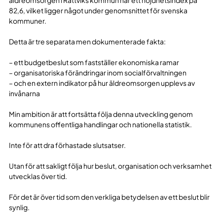
äldreomsorgen i Rättviks kommun har ett nöjdhetsindex på
82,6, vilket ligger något under genomsnittet för svenska
kommuner.
Detta är tre separata men dokumenterade fakta:
– ett budgetbeslut som fastställer ekonomiska ramar
– organisatoriska förändringar inom socialförvaltningen
– och en extern indikator på hur äldreomsorgen upplevs av
invånarna
Min ambition är att fortsätta följa denna utveckling genom
kommunens offentliga handlingar och nationella statistik.
Inte för att dra förhastade slutsatser.
Utan för att sakligt följa hur beslut, organisation och verksamhet
utvecklas över tid.
För det är över tid som den verkliga betydelsen av ett beslut blir
synlig.