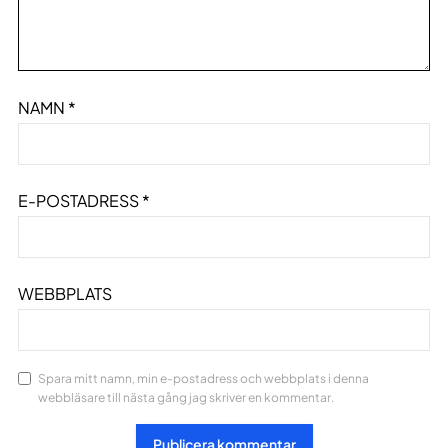
NAMN
*
E-POSTADRESS
*
WEBBPLATS
Spara mitt namn, min e-postadress och webbplats i denna
webbläsare till nästa gång jag skriver en kommentar.