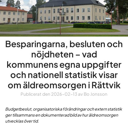
Besparingarna, besluten och
nöjdheten – vad
kommunens egna uppgifter
och nationell statistik visar
om äldreomsorgen i Rättvik
Publicerat den
2026-02-13
av
Bo Jonsson
Budgetbeslut, organisatoriska förändringar och extern statistik
ger tillsammans en dokumenterad bild av hur äldreomsorgen
utvecklas över tid.