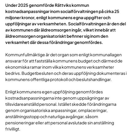
Under 2025 genomförde Rättviks kommun
kostnadsanpassningar inom socialförvaltningen på cirka 25
miljoner kronor, enligt kommunens egna uppgifter och
uppföljningar av verksamheten. Socialförvaltningen är den del
av kommunen där äldreomsorgen ingår, vilket innebär att
äldreomsorgen organisatoriskt befinner sig inom den
verksamhet där dessa förändringar genomfördes.
Kommunfullmäktige är det organ som enligt kommunallagen
ansvarar för att fastställa kommunens budget och därmed de
ekonomiska ramar inom vilka kommunens verksamheter
bedrivs. Budgetbesluten och deras uppföljning dokumenteras i
kommunens offentliga protokoll och beslutshandlingar.
Enligt kommunens egen uppföljning genomfördes
kostnadsanpassningarna inte genom uppsägningar av
tillsvidareanställd personal. Istället skedde förändringarna
genom organisatoriska anpassningar, omplaceringar,
anställningsstopp och naturliga avgångar, såsom
pensioneringar eller att personal avslutade sin anställning
frivilligt.