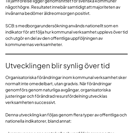
Till jämförelse ligger genomsnittet för svenska kommuner
något högre. Resultatet innebär samtidigt att majoriteten av
invånarna bedömer äldreomsorgen positivt.
SCB:s medborgarundersökning används nationellt som en
indikator för att följa hur kommunal verksamhet upplevs över tid
och utgör en del av den offentliga uppföljningen av
kommunernas verksamheter.
Utvecklingen blir synlig över tid
Organisatoriska förändringar inom kommunal verksamhet sker
normalt inte omedelbart, utan gradvis. När förändringar
genomförs genom naturliga avgångar, organisatoriska
justeringar och förändrad resursfördelning utvecklas
verksamheten successivt.
Denna utveckling kan följas genom flera typer av offentliga och
nationella indikatorer, bland annat: