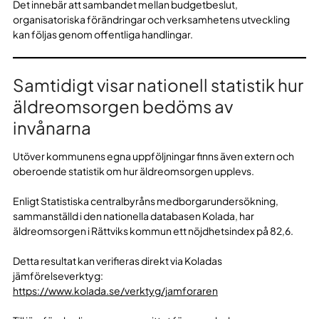
Det innebär att sambandet mellan budgetbeslut,
organisatoriska förändringar och verksamhetens utveckling
kan följas genom offentliga handlingar.
Samtidigt visar nationell statistik hur
äldreomsorgen bedöms av
invånarna
Utöver kommunens egna uppföljningar finns även extern och
oberoende statistik om hur äldreomsorgen upplevs.
Enligt Statistiska centralbyråns medborgarundersökning,
sammanställd i den nationella databasen Kolada, har
äldreomsorgen i Rättviks kommun ett nöjdhetsindex på 82,6.
Detta resultat kan verifieras direkt via Koladas
jämförelseverktyg:
https://www.kolada.se/verktyg/jamforaren