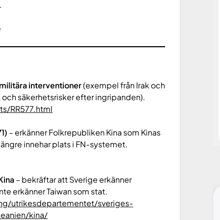
.
e
ilitära interventioner
(exempel från Irak och
t och säkerhetsrisker efter ingripanden).
ts/RR577.html
1)
– erkänner Folkrepubliken Kina som Kinas
 längre innehar plats i FN-systemet.
Kina
– bekräftar att Sverige erkänner
nte erkänner Taiwan som stat.
ing/utrikesdepartementet/sveriges-
eanien/kina/