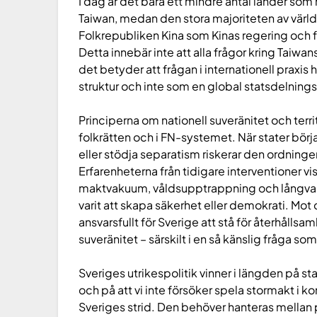
I dag är det bara ett mindre antal länder som
Taiwan, medan den stora majoriteten av världe
Folkrepubliken Kina som Kinas regering och föl
Detta innebär inte att alla frågor kring Taiwan
det betyder att frågan i internationell praxis
struktur och inte som en global statsdelning
Principerna om nationell suveränitet och terri
folkrätten och i FN-systemet. När stater börja
eller stödja separatism riskerar den ordningen
Erfarenheterna från tidigare interventioner visa
maktvakuum, våldsupptrappning och långvarig
varit att skapa säkerhet eller demokrati. M
ansvarsfullt för Sverige att stå för återhålls
suveränitet – särskilt i en så känslig fråga s
Sveriges utrikespolitik vinner i längden på st
och på att vi inte försöker spela stormakt i ko
Sveriges strid. Den behöver hanteras mellan