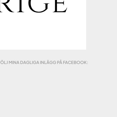
FÖLJ MINA DAGLIGA INLÄGG PÅ FACEBOOK: