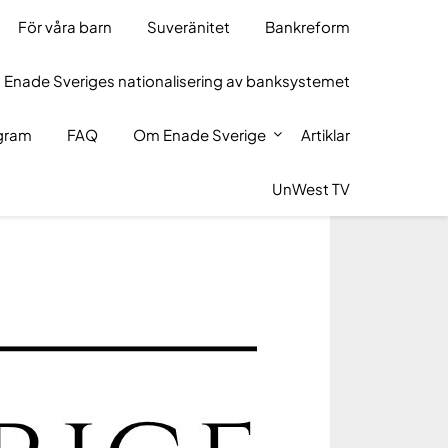
För våra barn
Suveränitet
Bankreform
 Enade Sveriges nationalisering av banksystemet
ogram
FAQ
Om Enade Sverige
Artiklar
UnWest TV