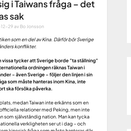
ig i Taiwans fråga – det
as sak
-12-29
av
Bo Jonsson
ktiken som en del av Kina. Därför bör Sverige
änders konflikter.
vissa tycker att Sverige borde ”ta ställning”
nternationella ordningen räknas Taiwan i
nder – även Sverige – följer den linjen i sin
fråga som måste hanteras inom Kina, inte
ort ska försöka påverka.
s plats, medan Taiwan inte erkänns som en
officiella relationer med Peking, men inte
an som självständig nation. Man kan tycka
ationella verkligheten ser ut i dag – och
tern kinesisk fråga som måste hanteras där.