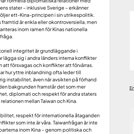
 har formella diplomatiska relationer med
ns stater – inklusive Sverige – erkänner
jer ett-Kina-principen i sin utrikespolitik.
s framtid är enkla eller okontroversiella, men
 hanteras inom ramen för Kinas nationella
sfråga.
toriell integritet är grundläggande i
r lägga sig i andra länders interna konflikter
 att försvagas och konflikter att förvärras.
r hur yttre inblandning ofta leder till
 instabilitet, även när avsikten på förhand
ot den bakgrunden framstår det som mer
E
amhet, diplomati och respekt för andra staters
om relationen mellan Taiwan och Kina.
abilitet, respekt för internationella åtaganden
nflikter som inte är våra. Taiwanfrågan är inte
 parterna inom Kina – genom politiska och