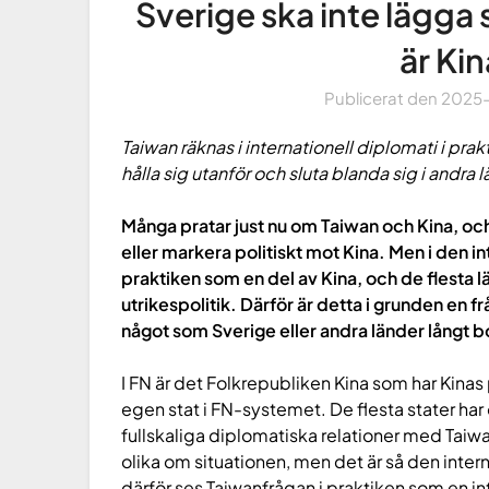
Sverige ska inte lägga s
är Kin
Publicerat den
2025
Taiwan räknas i internationell diplomati i pra
hålla sig utanför och sluta blanda sig i andra l
Många pratar just nu om Taiwan och Kina, och 
eller markera politiskt mot Kina. Men i den i
praktiken som en del av Kina, och de flesta lä
utrikespolitik. Därför är detta i grunden en 
något som Sverige eller andra länder långt b
I FN är det Folkrepubliken Kina som har Kina
egen stat i FN-systemet. De flesta stater har 
fullskaliga diplomatiska relationer med Taiw
olika om situationen, men det är så den intern
därför ses Taiwanfrågan i praktiken som en in