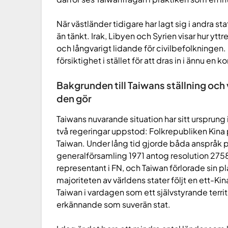
När västländer tidigare har lagt sig i andra sta
än tänkt. Irak, Libyen och Syrien visar hur yttre
och långvarigt lidande för civilbefolkningen.
försiktighet i stället för att dras in i ännu en k
Bakgrunden till Taiwans ställning och
den gör
Taiwans nuvarande situation har sitt ursprung 
två regeringar uppstod: Folkrepubliken Kina
Taiwan. Under lång tid gjorde båda anspråk p
generalförsamling 1971 antog resolution 275
representant i FN, och Taiwan förlorade sin p
majoriteten av världens stater följt en ett-Kin
Taiwan i vardagen som ett självstyrande territ
erkännande som suverän stat.