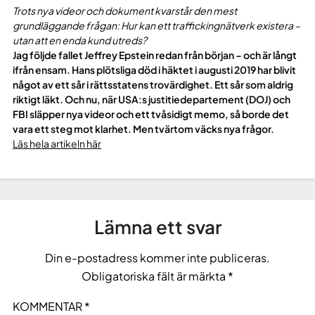
Trots nya videor och dokument kvarstår den mest
grundläggande frågan: Hur kan ett traffickingnätverk existera –
utan att en enda kund utreds?
Jag följde fallet Jeffrey Epstein redan från början – och är långt
ifrån ensam. Hans plötsliga död i häktet i augusti 2019 har blivit
något av ett sår i rättsstatens trovärdighet. Ett sår som aldrig
riktigt läkt. Och nu, när USA:s justitiedepartement (DOJ) och
FBI släpper nya videor och ett tvåsidigt memo, så borde det
vara ett steg mot klarhet. Men tvärtom väcks nya frågor.
Läs hela artikeln här
Lämna ett svar
Din e-postadress kommer inte publiceras.
Obligatoriska fält är märkta
*
KOMMENTAR
*