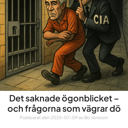
Det saknade ögonblicket –
och frågorna som vägrar dö
Publicerat den
2025-07-09
av
Bo Jonsson