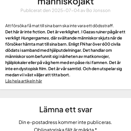
människojakt
Publicerat den
2025-07-04
av
Bo Jonsson
Att försöka få mat till sina barn ska inte vara ett dödsstraff.
Det här är inte fiction. Det är verklighet. I Gazas ruiner pågår ett
verkligt
Hungergames
, där svältande människor skjuts när de
försöker hämta mat till sina barn. Enligt FN har över 600 civila
dödats i samband med hjälputdelningar. Det handlar om
människor som befunnit sig i närheten av matkonvojer,
hjälplokaler eller på väg hem med en påse ris i famnen. Det är
inte en dystopisk film. Det är vår samtid. Och den utspelar sig
medan vi i väst väljer att titta bort.
Läs hela artikeln här
Lämna ett svar
Din e-postadress kommer inte publiceras.
Obligatoriska fält är märkta
*