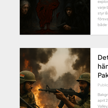
explos
varje 
styr l
försva
både 
Det
hän
Pak
Publi
Bakgr
april 
Valley