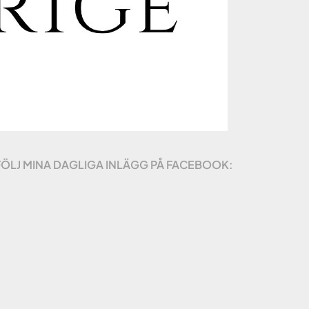
FÖLJ MINA DAGLIGA INLÄGG PÅ FACEBOOK: