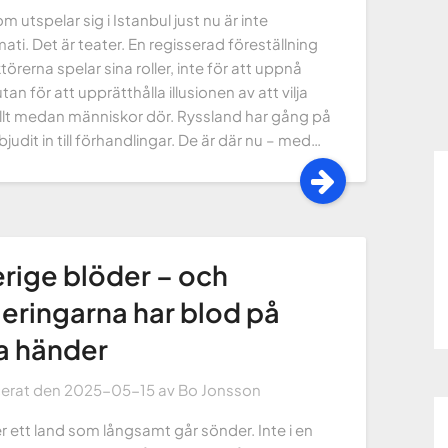
m utspelar sig i Istanbul just nu är inte
ati. Det är teater. En regisserad föreställning
törerna spelar sina roller, inte för att uppnå
utan för att upprätthålla illusionen av att vilja
Allt medan människor dör. Ryssland har gång på
judit in till förhandlingar. De är där nu – med…
rige blöder – och
eringarna har blod på
a händer
cerat den
2025-05-15
av
Bo Jonsson
r ett land som långsamt går sönder. Inte i en