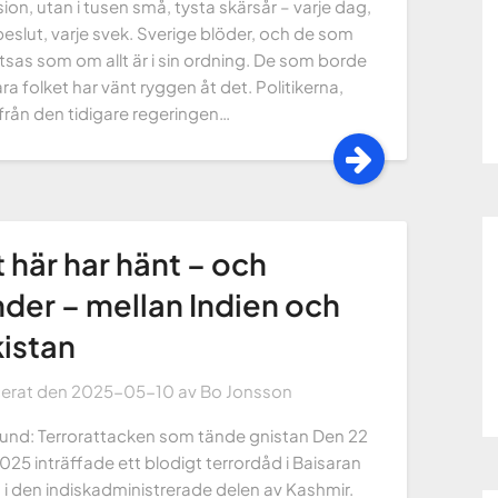
ion, utan i tusen små, tysta skärsår – varje dag,
beslut, varje svek. Sverige blöder, och de som
åtsas som om allt är i sin ordning. De som borde
ra folket har vänt ryggen åt det. Politikerna,
från den tidigare regeringen…
 här har hänt – och
der – mellan Indien och
istan
cerat den
2025-05-10
av
Bo Jonsson
und: Terrorattacken som tände gnistan Den 22
2025 inträffade ett blodigt terrordåd i Baisaran
, i den indiskadministrerade delen av Kashmir.