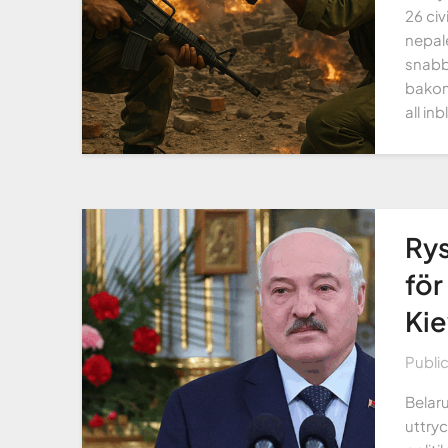
26 ci
nepal
snabb
bakom
all in
Rys
för
Kie
Publi
Belar
uttry