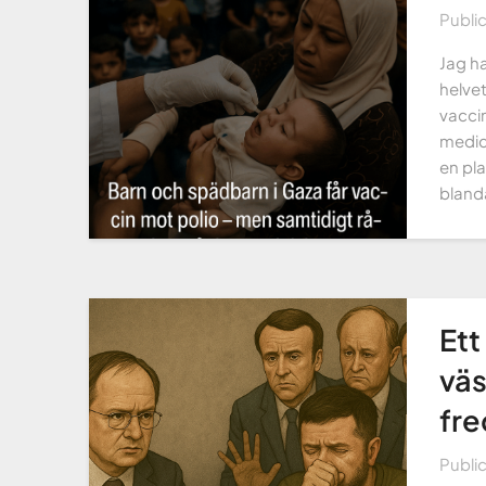
Publi
Jag ha
helvet
vaccin
medic
en pl
bland
Ett
väs
fre
Publi