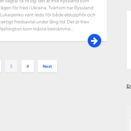
ker vägrar ta till sig: det är inte Ryssland som
 vägen för fred i Ukraina. Tvärtom har Ryssland
t Lukasjenko varit redo för både eldupphör och
raktigt fredsavtal under lång tid. Det är Kiev
ashington som måste bestämma…
3
4
Next
E