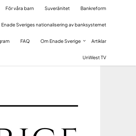
För våra barn
Suveränitet
Bankreform
 Enade Sveriges nationalisering av banksystemet
ogram
FAQ
Om Enade Sverige
Artiklar
UnWest TV