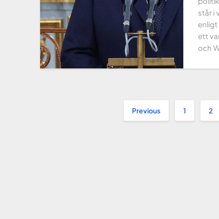
politi
står i
enlig
ett va
och W
Previous
1
2