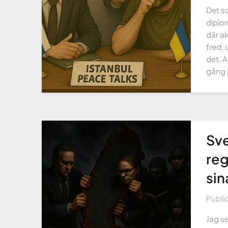
Det so
diplom
där ak
fred, 
det. 
gång b
Sve
reg
sin
Publi
Jag se