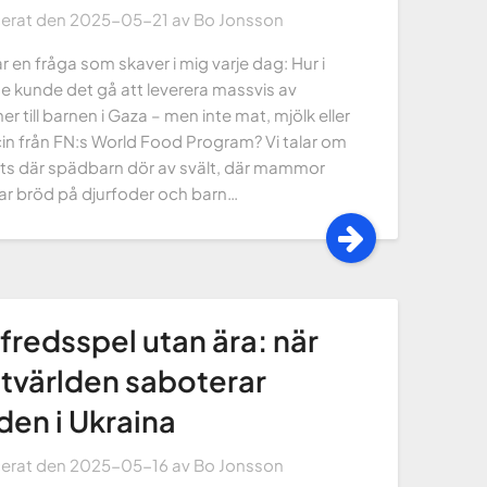
cerat den
2025-05-21
av
Bo Jonsson
r en fråga som skaver i mig varje dag: Hur i
e kunde det gå att leverera massvis av
er till barnen i Gaza – men inte mat, mjölk eller
in från FN:s World Food Program? Vi talar om
ats där spädbarn dör av svält, där mammor
ar bröd på djurfoder och barn…
 fredsspel utan ära: när
tvärlden saboterar
den i Ukraina
cerat den
2025-05-16
av
Bo Jonsson