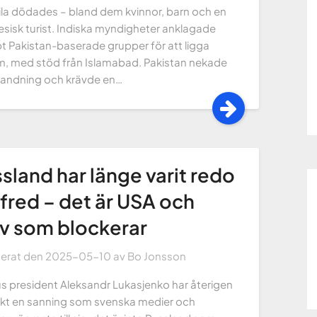
vila dödades – bland dem kvinnor, barn och en
esisk turist. Indiska myndigheter anklagade
t Pakistan-baserade grupper för att ligga
, med stöd från Islamabad. Pakistan nekade
blandning och krävde en…
sland har länge varit redo
 fred – det är USA och
v som blockerar
cerat den
2025-05-10
av
Bo Jonsson
us president Aleksandr Lukasjenko har återigen
ckt en sanning som svenska medier och