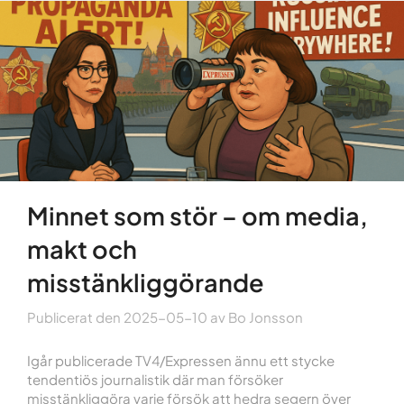
Minnet som stör – om media,
makt och
misstänkliggörande
Publicerat den
2025-05-10
av
Bo Jonsson
Igår publicerade TV4/Expressen ännu ett stycke
tendentiös journalistik där man försöker
misstänkliggöra varje försök att hedra segern över