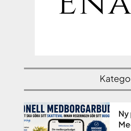
Kategor
Ny 
Me