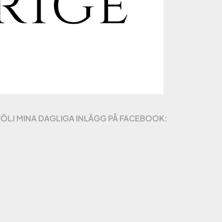
FÖLJ MINA DAGLIGA INLÄGG PÅ FACEBOOK: