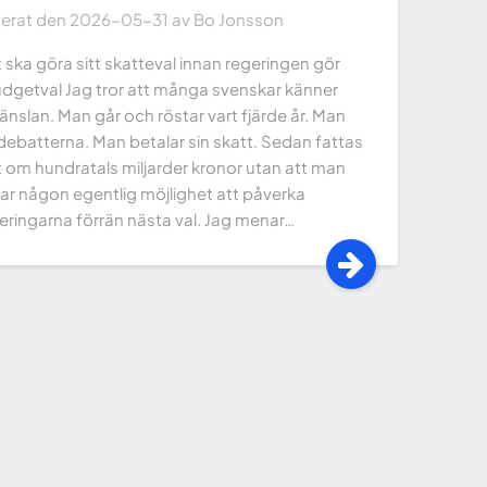
cerat den
2026-05-31
av
Bo Jonsson
 ska göra sitt skatteval innan regeringen gör
udgetval Jag tror att många svenskar känner
änslan. Man går och röstar vart fjärde år. Man
 debatterna. Man betalar sin skatt. Sedan fattas
 om hundratals miljarder kronor utan att man
har någon egentlig möjlighet att påverka
teringarna förrän nästa val. Jag menar…