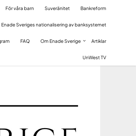
För våra barn
Suveränitet
Bankreform
 Enade Sveriges nationalisering av banksystemet
ogram
FAQ
Om Enade Sverige
Artiklar
UnWest TV