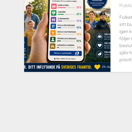
Publi
Folket
sitt b
igen k
följer
beslut
själv 
priori