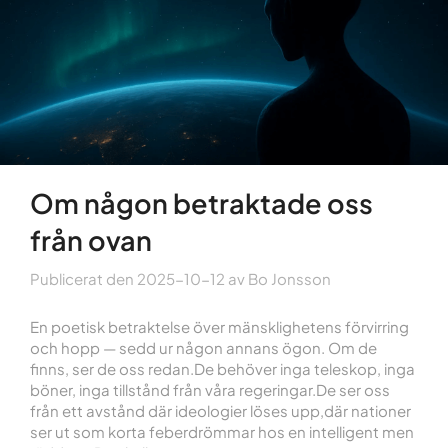
Om någon betraktade oss
från ovan
Publicerat den
2025-10-12
av
Bo Jonsson
En poetisk betraktelse över mänsklighetens förvirring
och hopp — sedd ur någon annans ögon. Om de
finns, ser de oss redan.De behöver inga teleskop, inga
böner, inga tillstånd från våra regeringar.De ser oss
från ett avstånd där ideologier löses upp,där nationer
ser ut som korta feberdrömmar hos en intelligent men