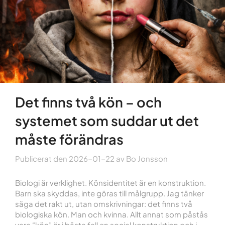
Det finns två kön – och
systemet som suddar ut det
måste förändras
Publicerat den
2026-01-22
av
Bo Jonsson
Biologi är verklighet. Könsidentitet är en konstruktion.
Barn ska skyddas, inte göras till målgrupp. Jag tänker
säga det rakt ut, utan omskrivningar: det finns två
biologiska kön. Man och kvinna. Allt annat som påstås
vara “kön” är i bästa fall en social konstruktion och i