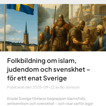
Folkbildning om islam,
judendom och svenskhet –
för ett enat Sverige
Publicerat den
2025-09-22
av
Bo Jonsson
Enade Sverige förklarar begreppen islamofobi,
antisemitism och svenskhat – och visar varför lagar