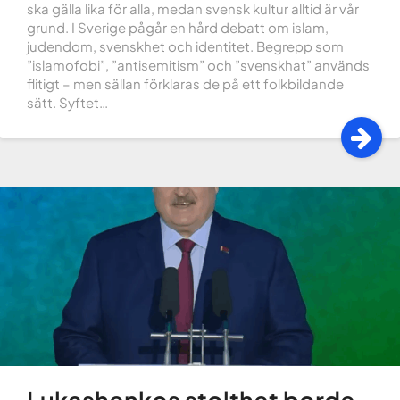
ska gälla lika för alla, medan svensk kultur alltid är vår
grund. I Sverige pågår en hård debatt om islam,
judendom, svenskhet och identitet. Begrepp som
”islamofobi”, ”antisemitism” och ”svenskhat” används
flitigt – men sällan förklaras de på ett folkbildande
sätt. Syftet…
Lukashenkos stolthet borde