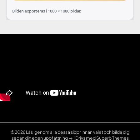
Bilden exporteras i 1080 × 1080 pixlar.
©2026 Läs igenom alla dessa sidor innan valet och bilda dig
sedan din egen uppfattning →
| Drivs med
Superb Themes