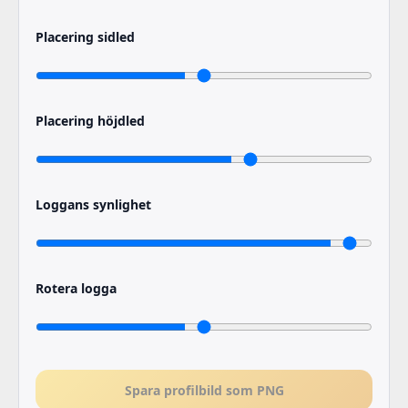
Placering sidled
Placering höjdled
Loggans synlighet
Rotera logga
Spara profilbild som PNG