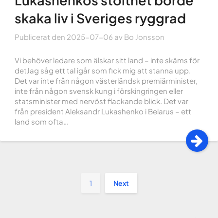
skaka liv i Sveriges ryggrad
Publicerat den
2025-07-06
av
Bo Jonsson
Vi behöver ledare som älskar sitt land – inte skäms för
detJag såg ett tal igår som fick mig att stanna upp.
Det var inte från någon västerländsk premiärminister,
inte från någon svensk kung i förskingringen eller
statsminister med nervöst flackande blick. Det var
från president Aleksandr Lukashenko i Belarus – ett
land som ofta…
1
Next