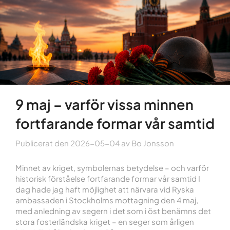
9 maj – varför vissa minnen
fortfarande formar vår samtid
Publicerat den
2026-05-04
av
Bo Jonsson
Minnet av kriget, symbolernas betydelse – och varför
historisk förståelse fortfarande formar vår samtid I
dag hade jag haft möjlighet att närvara vid Ryska
ambassaden i Stockholms mottagning den 4 maj,
med anledning av segern i det som i öst benämns det
stora fosterländska kriget – en seger som årligen