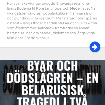
Hur svenska vikingar byggde långvariga relationer
längs floderna till Konstantinopel och Medelhavet När
vikingatiden skildras i populärkulturen hamnar strid
och plundring ofta i centrum. Men när jag följer spåren
österut – längs floder, handelsplatser och runinskrifter
som återkommer i källorna – framträder en annan
berättelse: den om handel, diplomati och långsiktiga
relationer. För de svenska…