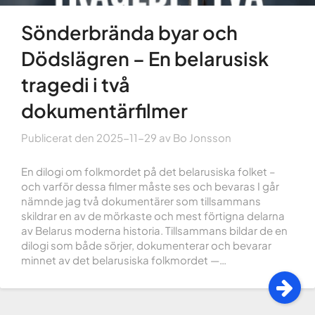
Sönderbrända byar och
Dödslägren – En belarusisk
tragedi i två
dokumentärfilmer
Publicerat den
2025-11-29
av
Bo Jonsson
En dilogi om folkmordet på det belarusiska folket –
och varför dessa filmer måste ses och bevaras I går
nämnde jag två dokumentärer som tillsammans
skildrar en av de mörkaste och mest förtigna delarna
av Belarus moderna historia. Tillsammans bildar de en
dilogi som både sörjer, dokumenterar och bevarar
minnet av det belarusiska folkmordet —…