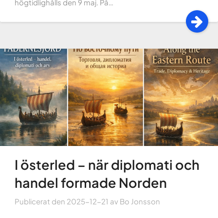
högtidlighålls den 9 maj. På…
I österled – när diplomati och
handel formade Norden
Publicerat den
2025-12-21
av
Bo Jonsson