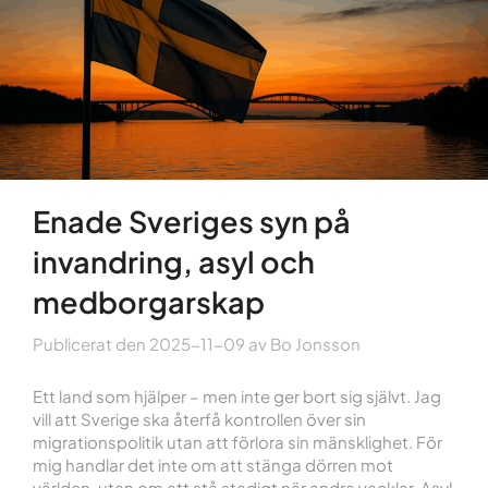
Enade Sveriges syn på
invandring, asyl och
medborgarskap
Publicerat den
2025-11-09
av
Bo Jonsson
Ett land som hjälper – men inte ger bort sig självt. Jag
vill att Sverige ska återfå kontrollen över sin
migrationspolitik utan att förlora sin mänsklighet. För
mig handlar det inte om att stänga dörren mot
världen, utan om att stå stadigt när andra vacklar. Asyl