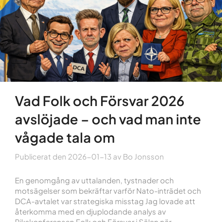
Vad Folk och Försvar 2026
avslöjade – och vad man inte
vågade tala om
Publicerat den
2026-01-13
av
Bo Jonsson
En genomgång av uttalanden, tystnader och
motsägelser som bekräftar varför Nato-inträdet och
DCA-avtalet var strategiska misstag Jag lovade att
återkomma med en djuplodande analys av
Rikskonferensen Folk och Försvar i Sälen när