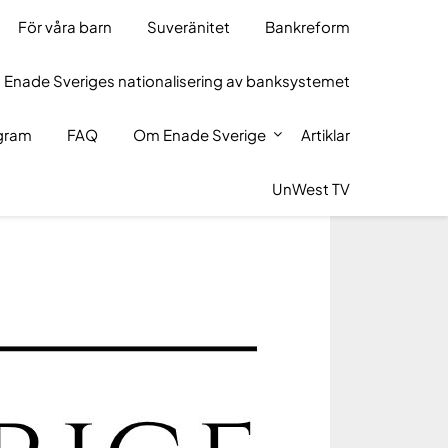
För våra barn
Suveränitet
Bankreform
 Enade Sveriges nationalisering av banksystemet
ogram
FAQ
Om Enade Sverige
Artiklar
UnWest TV