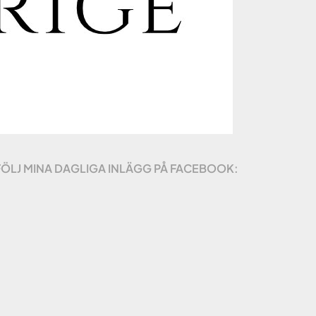
FÖLJ MINA DAGLIGA INLÄGG PÅ FACEBOOK: