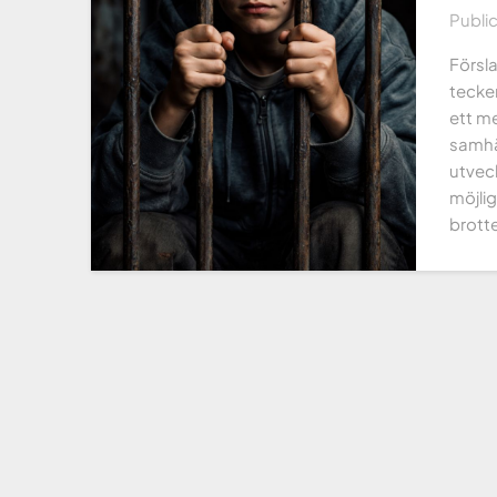
Publi
Försla
tecke
ett me
samhäl
utveck
möjlig
brotte