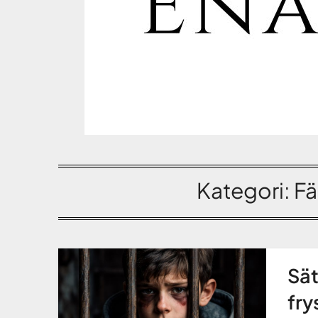
Kategori:
Fä
Sät
fry