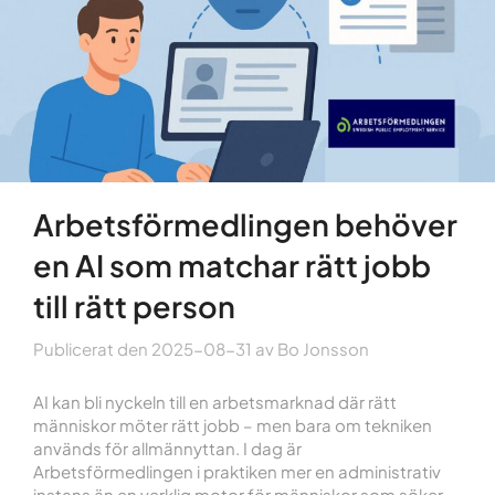
Arbetsförmedlingen behöver
en AI som matchar rätt jobb
till rätt person
Publicerat den
2025-08-31
av
Bo Jonsson
AI kan bli nyckeln till en arbetsmarknad där rätt
människor möter rätt jobb – men bara om tekniken
används för allmännyttan. I dag är
Arbetsförmedlingen i praktiken mer en administrativ
instans än en verklig motor för människor som söker