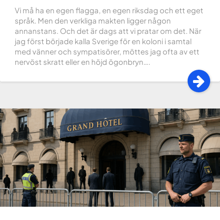
Vi må ha en egen flagga, en egen riksdag och ett eget
språk. Men den verkliga makten ligger någon
annanstans. Och det är dags att vi pratar om det. När
jag först började kalla Sverige för en koloni i samtal
med vänner och sympatisörer, möttes jag ofta av ett
nervöst skratt eller en höjd ögonbryn….