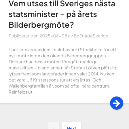
Vem utses till Sveriges nästa
statsminister – på årets
Bilderbergmöte?
Publicerat den
2025-06-05
av
BoEnadeSverige
I juni samlas världens makthavare i Stockholm för ett
nytt möte inom den ökända Bilderberggruppen.
Tidigare har dessa möten föregått märkliga
maktskiften – bland annat när Stefan Löfven plötsligt
lyftes fram som landsfader innan valet 2014. Nu kan
det vara Ulf Kristerssons tur att ersättas. Och
Wallenbergfamiljen är, som så ofta, nära centrum.
Reinfeldt ut…
1
Next