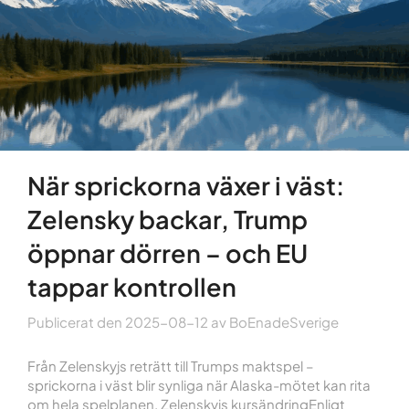
När sprickorna växer i väst:
Zelensky backar, Trump
öppnar dörren – och EU
tappar kontrollen
Publicerat den
2025-08-12
av
BoEnadeSverige
Från Zelenskyjs reträtt till Trumps maktspel –
sprickorna i väst blir synliga när Alaska-mötet kan rita
om hela spelplanen. Zelenskyjs kursändringEnligt