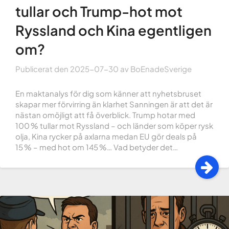
tullar och Trump-hot mot
Ryssland och Kina egentligen
om?
Publicerat den
2025-07-30
av
BoEnadeSverige
En maktanalys för dig som känner att nyhetsbruset
skapar mer förvirring än klarhet Sanningen är att det är
nästan omöjligt att få överblick. Trump hotar med
100 % tullar mot Ryssland – och länder som köper rysk
olja, Kina rycker på axlarna medan EU gör deals på
15 % – med hot om 145 %… Vad betyder det…