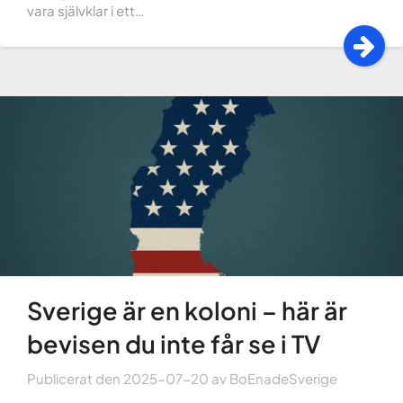
vara självklar i ett…
Sverige är en koloni – här är
bevisen du inte får se i TV
Publicerat den
2025-07-20
av
BoEnadeSverige