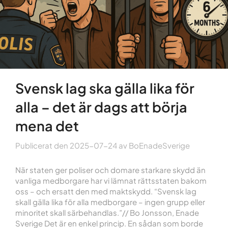
Svensk lag ska gälla lika för
alla – det är dags att börja
mena det
Publicerat den
2025-07-24
av
BoEnadeSverige
När staten ger poliser och domare starkare skydd än
vanliga medborgare har vi lämnat rättsstaten bakom
oss – och ersatt den med maktskydd. “Svensk lag
skall gälla lika för alla medborgare – ingen grupp eller
minoritet skall särbehandlas.”// Bo Jonsson, Enade
Sverige Det är en enkel princip. En sådan som borde