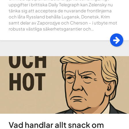
uppgifter i brittiska Daily Telegraph kan Zelensky nu
tänka sig att acceptera de nuvarande frontlinjerna
och låta Ryssland behålla Lugansk, Donetsk, Krim
samt delar av Zaporozjye och Cherson – i utbyte mot
robusta västliga säkerhetsgarantier och…
Vad handlar allt snack om