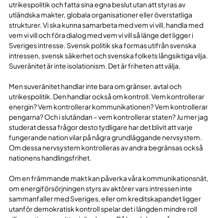
utrikespolitik och fatta sina egna beslut utan att styras av
utländska makter, globala organisationer eller överstatliga
strukturer. Vi ska kunna samarbeta med vem vi vill, handla med
vem vi vill och föra dialog med vem vi vill så länge det ligger i
Sveriges intresse. Svensk politik ska formas utifrån svenska
intressen, svensk säkerhet och svenska folkets långsiktiga vilja.
Suveränitet är inte isolationism. Det är friheten att välja.
Men suveränitet handlar inte bara om gränser, avtal och
utrikespolitik. Den handlar också om kontroll. Vem kontrollerar
energin? Vem kontrollerar kommunikationen? Vem kontrollerar
pengarna? Och i slutändan – vem kontrollerar staten? Ju mer jag
studerat dessa frågor desto tydligare har det blivit att varje
fungerande nation vilar på några grundläggande nervsystem.
Om dessa nervsystem kontrolleras av andra begränsas också
nationens handlingsfrihet.
Om en främmande makt kan påverka våra kommunikationsnät,
om energiförsörjningen styrs av aktörer vars intressen inte
sammanfaller med Sveriges, eller om kreditskapandet ligger
utanför demokratisk kontroll spelar det i längden mindre roll