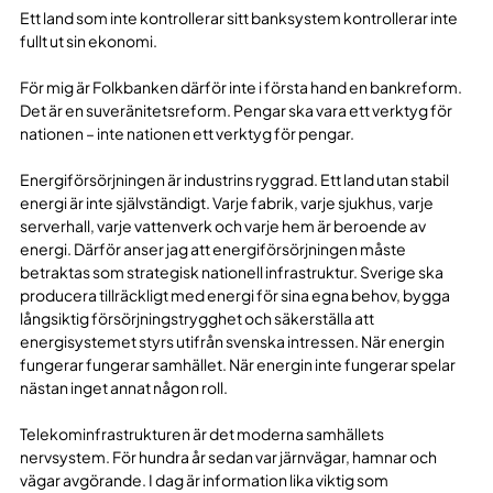
Ett land som inte kontrollerar sitt banksystem kontrollerar inte
fullt ut sin ekonomi.
För mig är Folkbanken därför inte i första hand en bankreform.
Det är en suveränitetsreform. Pengar ska vara ett verktyg för
nationen – inte nationen ett verktyg för pengar.
Energiförsörjningen är industrins ryggrad. Ett land utan stabil
energi är inte självständigt. Varje fabrik, varje sjukhus, varje
serverhall, varje vattenverk och varje hem är beroende av
energi. Därför anser jag att energiförsörjningen måste
betraktas som strategisk nationell infrastruktur. Sverige ska
producera tillräckligt med energi för sina egna behov, bygga
långsiktig försörjningstrygghet och säkerställa att
energisystemet styrs utifrån svenska intressen. När energin
fungerar fungerar samhället. När energin inte fungerar spelar
nästan inget annat någon roll.
Telekominfrastrukturen är det moderna samhällets
nervsystem. För hundra år sedan var järnvägar, hamnar och
vägar avgörande. I dag är information lika viktig som