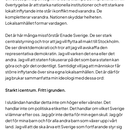
övertygelse är att starka nationella institutioner och ett starkare
lokalt inflytande inte står i konflikt med varandra. De
kompletterar varandra. Nationen skyddar helheten.
Lokalsamhället formar vardagen.
Det är här många missförstår Enade Sverige. De ser stark
centralstyrning och tror att jag vill flytta all makt till Stockholm.
De ser direktdemokrati och tror att jag vill avskaffa den
representativa demokratin. Jag vill varken det ena eller det
andra. Jag vill att staten fokuserar på det som bara staten kan
göra och gör det ordentligt. Samtidigt vill jag att människor får
större inflytande över sina egna lokalsamhällen. Det är därför
jag brukar sammanfatta min ideologi med dessa ord:
Starkt i centrum. Fritt i grunden.
I slutändan handlar detta inte om höger eller vänster. Det
handlar inte om politiska etiketter. Det handlar om vilket Sverige
vi lämnar efter oss. Jag gör inte detta för min egen skull. Jag gör
det för mina barn och för alla andra barn som växer upp i vårt
land. Jag vill att de ska ärva ett Sverige som fortfarande styr sig