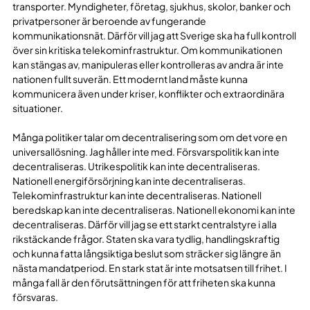
transporter. Myndigheter, företag, sjukhus, skolor, banker och
privatpersoner är beroende av fungerande
kommunikationsnät. Därför vill jag att Sverige ska ha full kontroll
över sin kritiska telekominfrastruktur. Om kommunikationen
kan stängas av, manipuleras eller kontrolleras av andra är inte
nationen fullt suverän. Ett modernt land måste kunna
kommunicera även under kriser, konflikter och extraordinära
situationer.
Många politiker talar om decentralisering som om det vore en
universallösning. Jag håller inte med. Försvarspolitik kan inte
decentraliseras. Utrikespolitik kan inte decentraliseras.
Nationell energiförsörjning kan inte decentraliseras.
Telekominfrastruktur kan inte decentraliseras. Nationell
beredskap kan inte decentraliseras. Nationell ekonomi kan inte
decentraliseras. Därför vill jag se ett starkt centralstyre i alla
rikstäckande frågor. Staten ska vara tydlig, handlingskraftig
och kunna fatta långsiktiga beslut som sträcker sig längre än
nästa mandatperiod. En stark stat är inte motsatsen till frihet. I
många fall är den förutsättningen för att friheten ska kunna
försvaras.