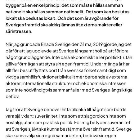
bygger på en enkel princip: det som måste hållas samman
nationellt ska hållas samman nationellt. Det som kan beslutas
lokalt ska beslutas lokalt. Och det som är avgörande för
Sveriges framtid ska aldrig lämnas åt externa makter eller
särintressen.
När jag grundade Enade Sverige den 31 maj 2019 gjorde jag det
därför att jag upplevde att Sverige långsamt höll på att förlora
något grundläggande. Inte bara ekonomiskt eller politiskt, utan
själva förmågan att styra sin egen framtid. Under många år har
allt fler beslut flyttats bort från svenska folket samtidigt som
viktiga samhällsfunktioner blivit allt mer beroende av externa
aktörer, internationella strukturer och ekonomiska intressen
som inte nödvändigtvis sammanfaller med Sveriges långsiktiga
behov.
Jag tror att Sverige behöver hitta tillbaka till något som borde
vara självklart: suveränitet. Inte som ett slagord och inte som
nostalgi, utan som praktisk politik. För mig betyder suveränitet
att Sverige självt ska kunna bestämma över sin framtid. Sverige
ska kunna välja sina egna samarbeten, bedriva sin egen