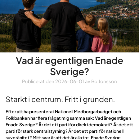
Vad är egentligen Enade
Sverige?
Publicerat den
2026-06-01
av
Bo Jonsson
Starkt i centrum. Fritt i grunden.
Efter att ha presenterat Nationell Medborgarbudget och
Folkbanken har flera frågat mig samma sak: Vad är egentligen
Enade Sverige? Är det ett parti för direktdemokrati? Är det ett
parti för stark centralstyrning? Är det ett parti för nationell
suveränitet? Mitt svar är att det är alla tre. Enade Sverige