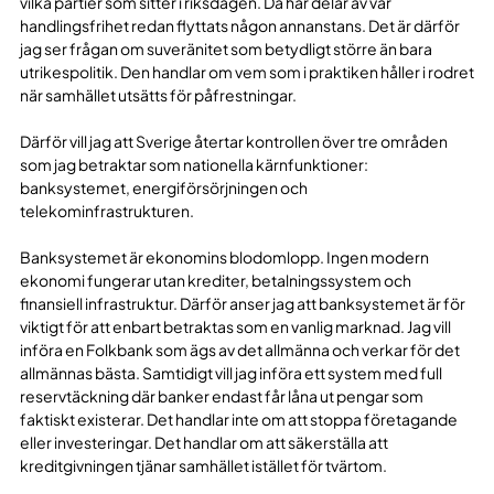
vilka partier som sitter i riksdagen. Då har delar av vår
handlingsfrihet redan flyttats någon annanstans. Det är därför
jag ser frågan om suveränitet som betydligt större än bara
utrikespolitik. Den handlar om vem som i praktiken håller i rodret
när samhället utsätts för påfrestningar.
Därför vill jag att Sverige återtar kontrollen över tre områden
som jag betraktar som nationella kärnfunktioner:
banksystemet, energiförsörjningen och
telekominfrastrukturen.
Banksystemet är ekonomins blodomlopp. Ingen modern
ekonomi fungerar utan krediter, betalningssystem och
finansiell infrastruktur. Därför anser jag att banksystemet är för
viktigt för att enbart betraktas som en vanlig marknad. Jag vill
införa en Folkbank som ägs av det allmänna och verkar för det
allmännas bästa. Samtidigt vill jag införa ett system med full
reservtäckning där banker endast får låna ut pengar som
faktiskt existerar. Det handlar inte om att stoppa företagande
eller investeringar. Det handlar om att säkerställa att
kreditgivningen tjänar samhället istället för tvärtom.