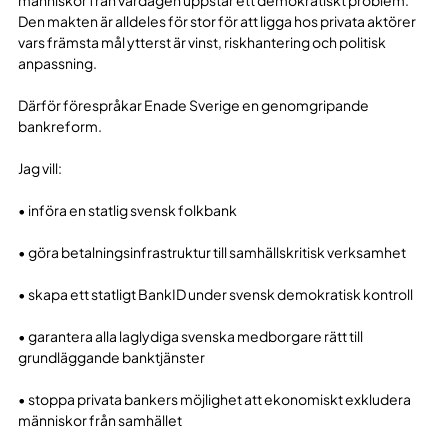
Den makten är alldeles för stor för att ligga hos privata aktörer
vars främsta mål ytterst är vinst, riskhantering och politisk
anpassning.
Därför förespråkar Enade Sverige en genomgripande
bankreform.
Jag vill:
• införa en statlig svensk folkbank
• göra betalningsinfrastruktur till samhällskritisk verksamhet
• skapa ett statligt BankID under svensk demokratisk kontroll
• garantera alla laglydiga svenska medborgare rätt till
grundläggande banktjänster
• stoppa privata bankers möjlighet att ekonomiskt exkludera
människor från samhället