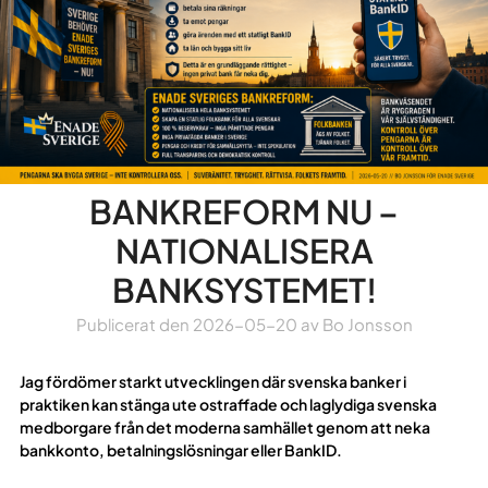
BANKREFORM NU –
NATIONALISERA
BANKSYSTEMET!
Publicerat den
2026-05-20
av
Bo Jonsson
Jag fördömer starkt utvecklingen där svenska banker i
praktiken kan stänga ute ostraffade och laglydiga svenska
medborgare från det moderna samhället genom att neka
bankkonto, betalningslösningar eller BankID.