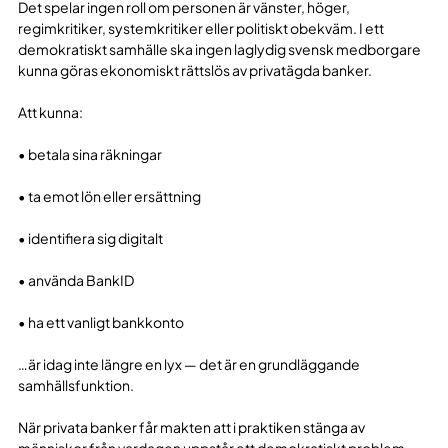
Det spelar ingen roll om personen är vänster, höger,
regimkritiker, systemkritiker eller politiskt obekväm. I ett
demokratiskt samhälle ska ingen laglydig svensk medborgare
kunna göras ekonomiskt rättslös av privatägda banker.
Att kunna:
• betala sina räkningar
• ta emot lön eller ersättning
• identifiera sig digitalt
• använda BankID
• ha ett vanligt bankkonto
…är idag inte längre en lyx — det är en grundläggande
samhällsfunktion.
När privata banker får makten att i praktiken stänga av
människor från vardagen uppstår ett demokratiskt problem.