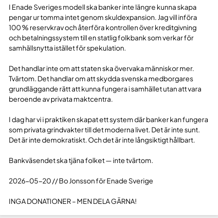
I Enade Sveriges modell ska banker inte längre kunna skapa
pengar ur tomma intet genom skuldexpansion. Jag vill införa
100 % reservkrav och återföra kontrollen över kreditgivning
och betalningssystem till en statlig folkbank som verkar för
samhällsnytta istället för spekulation.
Det handlar inte om att staten ska övervaka människor mer.
Tvärtom. Det handlar om att skydda svenska medborgares
grundläggande rätt att kunna fungera i samhället utan att vara
beroende av privata maktcentra.
I dag har vi i praktiken skapat ett system där banker kan fungera
som privata grindvakter till det moderna livet. Det är inte sunt.
Det är inte demokratiskt. Och det är inte långsiktigt hållbart.
Bankväsendet ska tjäna folket — inte tvärtom.
2026-05-20 // Bo Jonsson för Enade Sverige
INGA DONATIONER – MEN DELA GÄRNA!