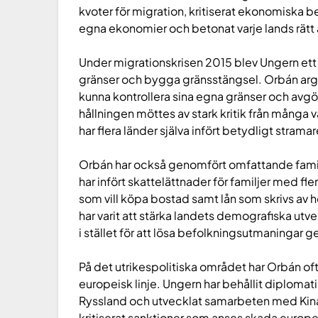
kvoter för migration, kritiserat ekonomiska
egna ekonomier och betonat varje lands rätt at
Under migrationskrisen 2015 blev Ungern ett 
gränser och bygga gränsstängsel. Orbán arg
kunna kontrollera sina egna gränser och avgö
hållningen möttes av stark kritik från många 
har flera länder själva infört betydligt strama
Orbán har också genomfört omfattande famil
har infört skattelättnader för familjer med fl
som vill köpa bostad samt lån som skrivs av helt
har varit att stärka landets demografiska ut
i stället för att lösa befolkningsutmaningar 
På det utrikespolitiska området har Orbán of
europeisk linje. Ungern har behållit diploma
Ryssland och utvecklat samarbeten med Kina
kritiserat sanktioner som anses skada europ