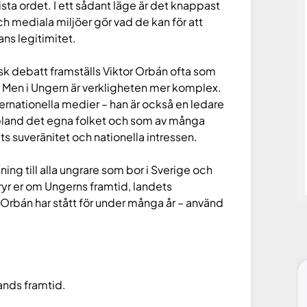
ista ordet. I ett sådant läge är det knappast
ch mediala miljöer gör vad de kan för att
ans legitimitet.
tisk debatt framställs Viktor Orbán ofta som
 Men i Ungern är verkligheten mer komplex.
internationella medier – han är också en ledare
 bland det egna folket och som av många
s suveränitet och nationella intressen.
aning till alla ungrare som bor i Sverige och
bryr er om Ungerns framtid, landets
r Orbán har stått för under många år – använd
lands framtid.