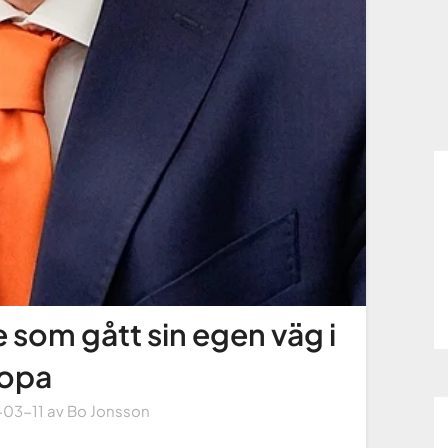
 som gått sin egen väg i
opa
-03-11
av
Bo Jonsson