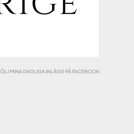
FÖLJ MINA DAGLIGA INLÄGG PÅ FACEBOOK: