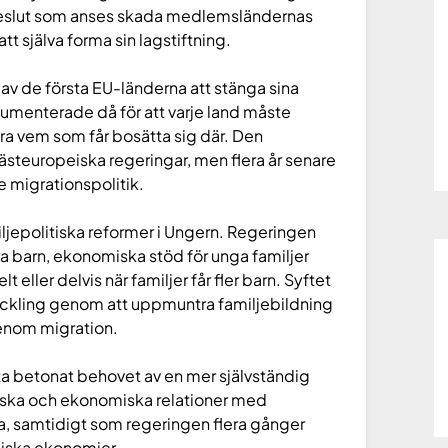
 beslut som anses skada medlemsländernas
t själva forma sin lagstiftning.
av de första EU-länderna att stänga sina
umenterade då för att varje land måste
ra vem som får bosätta sig där. Den
västeuropeiska regeringar, men flera år senare
re migrationspolitik.
jepolitiska reformer i Ungern. Regeringen
era barn, ekonomiska stöd för unga familjer
 eller delvis när familjer får fler barn. Syftet
veckling genom att uppmuntra familjebildning
genom migration.
ta betonat behovet av en mer självständig
tiska och ekonomiska relationer med
, samtidigt som regeringen flera gånger
eiska ekonomier.