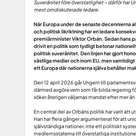
Suveränitet före överstatlighet – därför har 
mest omdiskuterade ledare.
När Europa under de senaste decennierna allt
och politisk likriktning har en ledare konsek
premiärminister Viktor Orbán. Sedan hans pa
drivit en politik som tydligt betonar natione
politisk suveränitet. Den linjen har gjort hono
västliga medier och inom EU, men samtidigt ti
ett Europa där nationerna själva behåller ma
Den 12 april 2026 går Ungern till parlaments
därmed avgöra vem som får bilda regering f
söker återigen väljarnas mandat efter mer ä
En central del av Orbáns politik har varit at
Han har flera gånger argumenterat för att un
självständiga nationer, inte ett politiskt syst
medlemsstaterna till överstatliga institutione