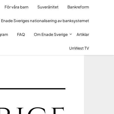
För våra barn
Suveränitet
Bankreform
 Enade Sveriges nationalisering av banksystemet
ogram
FAQ
Om Enade Sverige
Artiklar
UnWest TV