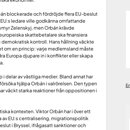
rbán blockerade och fördröjde flera EU-beslut
t. EU:s ledare ville godkänna omfattande
dymyr Zelenskyj, men Orbán krävde
europeiska skattebetalare ska finansiera
g demokratisk kontroll. Hans hållning väckte
 det om en princip: varje medlemsland måste
 dra Europa djupare in i konflikter eller skapa
a.
p i delar av västliga medier. Bland annat har
 försöka hjälpa Orbán i valrörelsen. Den typen
E
har väckt starka reaktioner från oppositionen i
tiska kontexten. Viktor Orbán har i över ett
 av EU:s centralisering, migrationspolitik
eslut i Bryssel, ifrågasatt sanktioner och