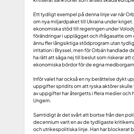
Ett tydligt exempel på denna linje var när O
om nya miljardpaket till Ukraina under krige
ekonomiska stöd till regeringen under Volo
förändringar i upplägget och ifrågasatte om 
ännu fler långsiktiga stödprogram utan tydli
irritation i Bryssel, men för Orbán handlade
ha rätt att säga nej till beslut som riskerar att
ekonomiska bördor för de egna medborgarn
Inför valet har också en ny berättelse dykt up
uppgifter spridits om att ryska aktörer skulle
av uppgifter har återgetts i flera medier och 
Ungern.
Samtidigt är det svårt att bortse från den poli
decennium varit en av de tydligaste kritikerna
och utrikespolitiska linje. Han har blockerat b