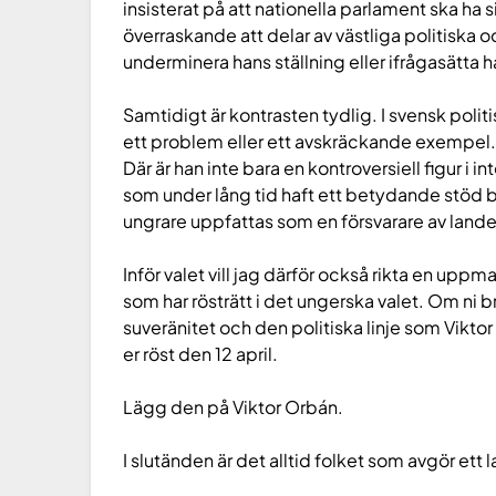
insisterat på att nationella parlament ska ha s
överraskande att delar av västliga politiska o
underminera hans ställning eller ifrågasätta h
Samtidigt är kontrasten tydlig. I svensk poli
ett problem eller ett avskräckande exempel.
Där är han inte bara en kontroversiell figur i 
som under lång tid haft ett betydande stöd
ungrare uppfattas som en försvarare av landet
Inför valet vill jag därför också rikta en uppm
som har rösträtt i det ungerska valet. Om ni 
suveränitet och den politiska linje som Vikto
er röst den 12 april.
Lägg den på Viktor Orbán.
I slutänden är det alltid folket som avgör ett 