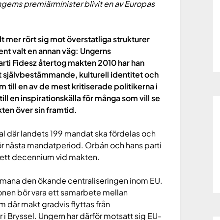
Ungerns premiärminister blivit en av Europas
 mer rört sig mot överstatliga strukturer
vent valt en annan väg: Ungerns
rti Fidesz återtog makten 2010 har han
llt självbestämmande, kulturell identitet och
m till en av de mest kritiserade politikerna i
ll en inspirationskälla för många som vill se
kten över sin framtid.
val där landets 199 mandat ska fördelas och
ör nästa mandatperiod. Orbán och hans parti
n ett decennium vid makten.
t utmana den ökande centraliseringen inom EU.
ionen bör vara ett samarbete mellan
em där makt gradvis flyttas från
r i Bryssel. Ungern har därför motsatt sig EU-