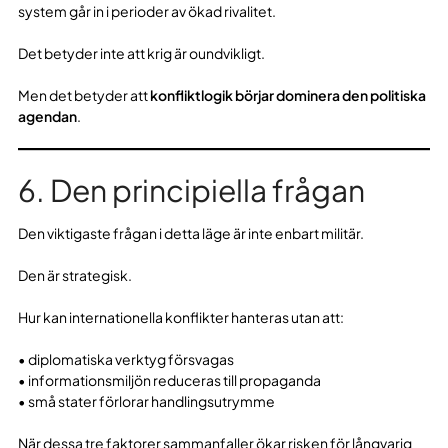
system går in i perioder av ökad rivalitet.
Det betyder inte att krig är oundvikligt.
Men det betyder att
konfliktlogik börjar dominera den politiska
agendan
.
6. Den principiella frågan
Den viktigaste frågan i detta läge är inte enbart militär.
Den är strategisk.
Hur kan internationella konflikter hanteras utan att:
• diplomatiska verktyg försvagas
• informationsmiljön reduceras till propaganda
• små stater förlorar handlingsutrymme
När dessa tre faktorer sammanfaller ökar risken för långvarig