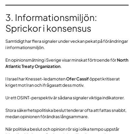
3. Informationsmiljön:
Sprickor i konsensus
Samtidigt har flera signaler under veckan pekat på förändringar
i informationsmiljön.
En opinionsmätning i Sverige visar minskat förtroende för
North
Atlantic Treaty Organization
.
I Israel har Knesset-ledamoten
Ofer Cassif
öppet kritiserat
kriget mot Iran och ifrågasatt dess motiv.
Ur ett OSINT-perspektiv är sådana signaler viktiga indikatorer.
Stora säkerhetspolitiska beslut tenderar ofta att fattas snabbt,
medan opinionen förändras långsammare.
När politiska beslut och opinion rör sig i olika tempo uppstår