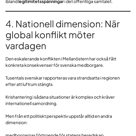
ibland
legitimitetsspänningar
i det offentliga samtalet.
4. Nationell dimension: När
global konflikt möter
vardagen
Den eskalerande konflikten i Mellanöstern har också fått
konkreta konsekvenser för svenska medborgare.
Tusentals svenskar rapporteras vara strandsatta i regionen
efter att luftrum stängts.
Krishantering i sådana situationer är komplex och kräver
internationell samordning.
Men från ett politiskt perspektiv uppstår alltid en andra
dimension:
medborgarnas förtroende för statens beredskap.