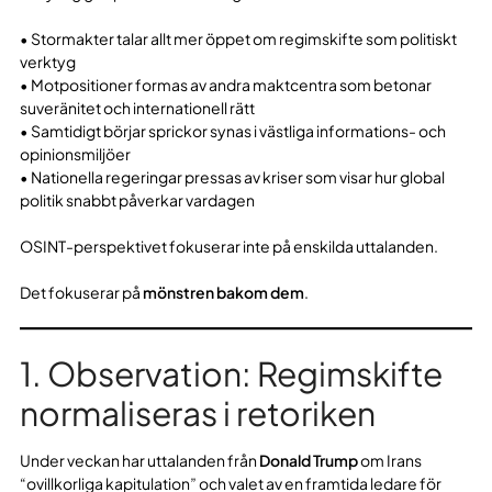
• Stormakter talar allt mer öppet om regimskifte som politiskt
verktyg
• Motpositioner formas av andra maktcentra som betonar
suveränitet och internationell rätt
• Samtidigt börjar sprickor synas i västliga informations- och
opinionsmiljöer
• Nationella regeringar pressas av kriser som visar hur global
politik snabbt påverkar vardagen
OSINT-perspektivet fokuserar inte på enskilda uttalanden.
Det fokuserar på
mönstren bakom dem
.
1. Observation: Regimskifte
normaliseras i retoriken
Under veckan har uttalanden från
Donald Trump
om Irans
“ovillkorliga kapitulation” och valet av en framtida ledare för