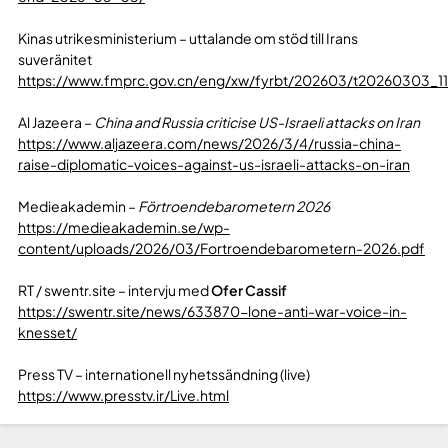
Kinas utrikesministerium – uttalande om stöd till Irans
suveränitet
https://www.fmprc.gov.cn/eng/xw/fyrbt/202603/t20260303_11
Al Jazeera –
China and Russia criticise US-Israeli attacks on Iran
https://www.aljazeera.com/news/2026/3/4/russia-china-
raise-diplomatic-voices-against-us-israeli-attacks-on-iran
Medieakademin –
Förtroendebarometern 2026
https://medieakademin.se/wp-
content/uploads/2026/03/Fortroendebarometern-2026.pdf
RT / swentr.site – intervju med
Ofer Cassif
https://swentr.site/news/633870-lone-anti-war-voice-in-
knesset/
Press TV – internationell nyhetssändning (live)
https://www.presstv.ir/Live.html