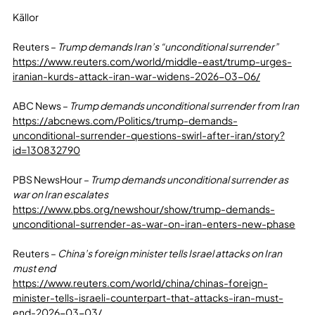
Källor
Reuters –
Trump demands Iran’s “unconditional surrender”
https://www.reuters.com/world/middle-east/trump-urges-
iranian-kurds-attack-iran-war-widens-2026-03-06/
ABC News –
Trump demands unconditional surrender from Iran
https://abcnews.com/Politics/trump-demands-
unconditional-surrender-questions-swirl-after-iran/story?
id=130832790
PBS NewsHour –
Trump demands unconditional surrender as
war on Iran escalates
https://www.pbs.org/newshour/show/trump-demands-
unconditional-surrender-as-war-on-iran-enters-new-phase
Reuters –
China’s foreign minister tells Israel attacks on Iran
must end
https://www.reuters.com/world/china/chinas-foreign-
minister-tells-israeli-counterpart-that-attacks-iran-must-
end-2026-03-03/