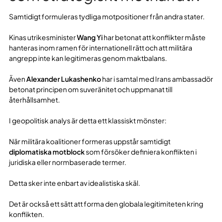
Samtidigt formuleras tydliga motpositioner från andra stater.
Kinas utrikesminister
Wang Yi
har betonat att konflikter måste
hanteras inom ramen för internationell rätt och att militära
angrepp inte kan legitimeras genom maktbalans.
Även
Alexander Lukashenko
har i samtal med Irans ambassadör
betonat principen om suveränitet och uppmanat till
återhållsamhet.
I geopolitisk analys är detta ett klassiskt mönster:
När militära koalitioner formeras uppstår samtidigt
diplomatiska motblock
som försöker definiera konflikten i
juridiska eller normbaserade termer.
Detta sker inte enbart av idealistiska skäl.
Det är också ett sätt att forma den globala legitimiteten kring
konflikten.