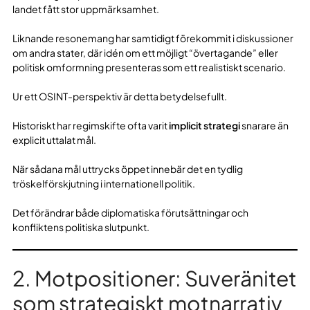
landet fått stor uppmärksamhet.
Liknande resonemang har samtidigt förekommit i diskussioner
om andra stater, där idén om ett möjligt “övertagande” eller
politisk omformning presenteras som ett realistiskt scenario.
Ur ett OSINT-perspektiv är detta betydelsefullt.
Historiskt har regimskifte ofta varit
implicit strategi
snarare än
explicit uttalat mål.
När sådana mål uttrycks öppet innebär det en tydlig
tröskelförskjutning i internationell politik.
Det förändrar både diplomatiska förutsättningar och
konfliktens politiska slutpunkt.
2. Motpositioner: Suveränitet
som strategiskt motnarrativ