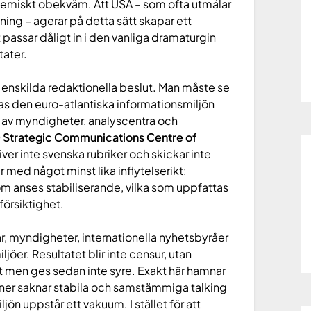
ystemiskt obekväm. Att USA – som ofta utmålar
ing – agerar på detta sätt skapar ett
passar dåligt in i den vanliga dramaturgin
tater.
om enskilda redaktionella beslut. Man måste se
mas den euro-atlantiska informationsmiljön
rk av myndigheter, analyscentra och
Strategic Communications Centre of
ver inte svenska rubriker och skickar inte
ar med något minst lika inflytelserikt:
som anses stabiliserande, vilka som uppfattas
försiktighet.
r, myndigheter, internationella nyhetsbyråer
ljöer. Resultatet blir inte censur, utan
alt men ges sedan inte syre. Exakt här hamnar
oner saknar stabila och samstämmiga talking
ön uppstår ett vakuum. I stället för att