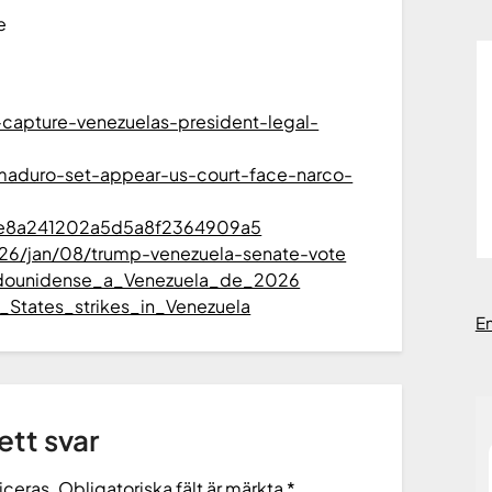
e
capture-venezuelas-president-legal-
maduro-set-appear-us-court-face-narco-
6fe8a241202a5d5a8f2364909a5
26/jan/08/trump-venezuela-senate-vote
tadounidense_a_Venezuela_de_2026
_States_strikes_in_Venezuela
E
tt svar
iceras.
Obligatoriska fält är märkta
*