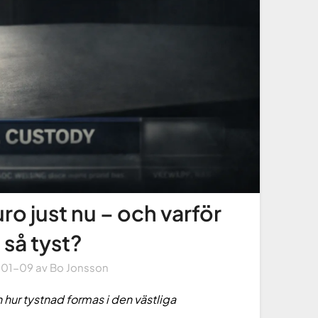
 just nu – och varför
 så tyst?
-01-09
av
Bo Jonsson
 hur tystnad formas i den västliga