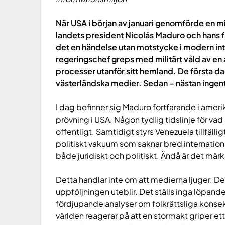
När USA i början av januari genomförde en mi
landets president Nicolás Maduro och hans fru
det en händelse utan motstycke i modern inte
regeringschef greps med militärt våld av en a
processer utanför sitt hemland. De första d
västerländska medier. Sedan – nästan ingen
I dag befinner sig Maduro fortfarande i amerika
prövning i USA. Någon tydlig tidslinje för vad
offentligt. Samtidigt styrs Venezuela tillfälli
politiskt vakuum som saknar bred internationell
både juridiskt och politiskt. Ändå är det märkl
Detta handlar inte om att medierna ljuger. De
uppföljningen uteblir. Det ställs inga löpande
fördjupande analyser om folkrättsliga konsek
världen reagerar på att en stormakt griper e