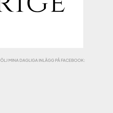
FÖLJ MINA DAGLIGA INLÄGG PÅ FACEBOOK: