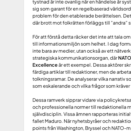
tystnad är inte ovanlig när en händelse är s
sig som garant för en regelbaserad världsordn
problem för den etablerade berättelsen. Det 
där brott mot folkrätten förläggs till ”andra” s
För att förstå detta räcker det inte att tala 
till informationsmiljön som helhet. I dag for
inte bara av medier, utan också av ett nätve
strategiska kommunikationsorgan, där
NATO 
Excellence
är ett exempel. Dessa aktörer skri
färdiga artiklar till redaktioner, men de arbet
tolkningsramar. De analyserar vilka narrativ 
som eskalerande och vilka frågor som kräver 
Dessa ramverk sipprar vidare via policykretsa
och professionella normer till redaktionella mi
självdisciplin. Vissa ämnen rapporteras initi
fallet Maduro. När nyhetsbyråer och redakti
points från Washington, Bryssel och NATO-milj