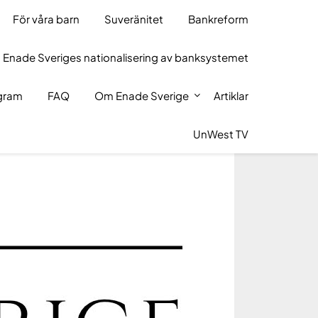
För våra barn
Suveränitet
Bankreform
 Enade Sveriges nationalisering av banksystemet
ogram
FAQ
Om Enade Sverige
Artiklar
UnWest TV