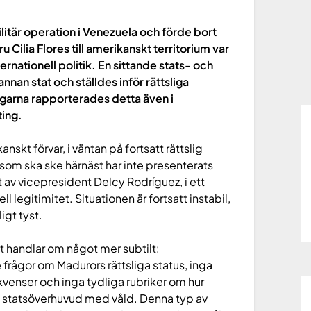
litär operation i Venezuela och förde bort
 Cilia Flores till amerikanskt territorium var
rnationell politik. En sittande stats- och
nnan stat och ställdes inför rättsliga
agarna rapporterades detta även i
ting.
nskt förvar, i väntan på fortsatt rättslig
 som ska ske härnäst har inte presenterats
gt av vicepresident Delcy Rodríguez, i ett
 legitimitet. Situationen är fortsatt instabil,
igt tyst.
t handlar om något mer subtilt:
 frågor om Madurors rättsliga status, inga
venser och inga tydliga rubriker om hur
tt statsöverhuvud med våld. Denna typ av