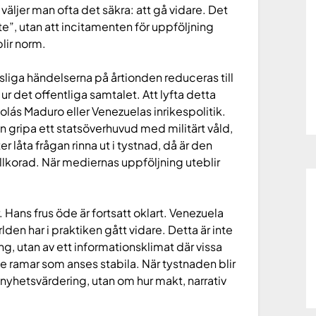
a väljer man ofta det säkra: att gå vidare. Det
te”, utan att incitamenten för uppföljning
lir norm.
ttsliga händelserna på årtionden reduceras till
r det offentliga samtalet. Att lyfta detta
colás Maduro eller Venezuelas inrikespolitik.
 gripa ett statsöverhuvud med militärt våld,
er låta frågan rinna ut i tystnad, då är den
llkorad. När mediernas uppföljning uteblir
. Hans frus öde är fortsatt oklart. Venezuela
rlden har i praktiken gått vidare. Detta är inte
ing, utan av ett informationsklimat där vissa
e ramar som anses stabila. När tystnaden blir
 nyhetsvärdering, utan om hur makt, narrativ