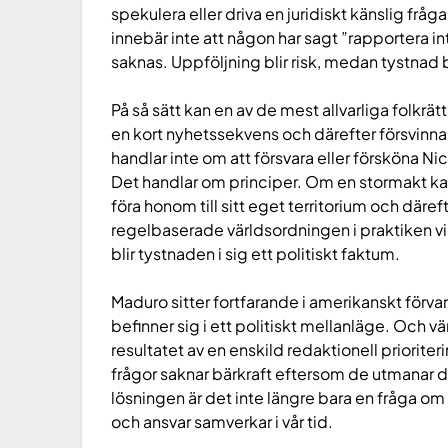
spekulera eller driva en juridiskt känslig fråg
innebär inte att någon har sagt ”rapportera in
saknas. Uppföljning blir risk, medan tystnad b
På så sätt kan en av de mest allvarliga folkrä
en kort nyhetssekvens och därefter försvinna u
handlar inte om att försvara eller försköna Ni
Det handlar om principer. Om en stormakt kan
föra honom till sitt eget territorium och däreft
regelbaserade världsordningen i praktiken vi
blir tystnaden i sig ett politiskt faktum.
Maduro sitter fortfarande i amerikanskt förvar
befinner sig i ett politiskt mellanläge. Och vä
resultatet av en enskild redaktionell prioriter
frågor saknar bärkraft eftersom de utmanar d
lösningen är det inte längre bara en fråga om
och ansvar samverkar i vår tid.