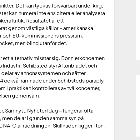
punkter. Det kan tyckas försvarbart under krig,
er kan numera inte ens citera eller analysera
kera kritik. Resultatet är ett
rerat genom västliga källor – amerikanska
ser och EU-kommissionens pressrum.
cket, men blind utanför det.
 ett alternativ misstar sig. Bonnierkoncernen
ndustri; Schibsted styr Aftonbladet och
 delar av annonssystemen och sätter
V4 också hamnade under Schibsteds paraply
 i praktiken kontrolleras av två koncerner,
telsen gemensam.
er, Samnytt, Nyheter Idag – fungerar ofta
e, men delar i grunden samma syn på
, NATO är räddningen. Skillnaden ligger i ton,