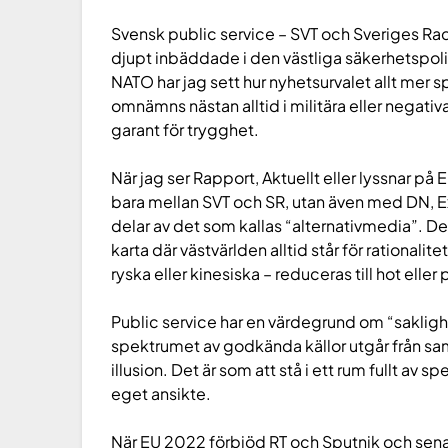
Svensk public service – SVT och Sveriges Rad
djupt inbäddade i den västliga säkerhetspol
NATO har jag sett hur nyhetsurvalet allt mer s
omnämns nästan alltid i militära eller negat
garant för trygghet.
När jag ser Rapport, Aktuellt eller lyssnar på E
bara mellan SVT och SR, utan även med DN, E
delar av det som kallas “alternativmedia”. D
karta där västvärlden alltid står för rationalit
ryska eller kinesiska – reduceras till hot elle
Public service har en värdegrund om “sakligh
spektrumet av godkända källor utgår från sa
illusion. Det är som att stå i ett rum fullt av 
eget ansikte.
När EU 2022 förbjöd RT och Sputnik och senar