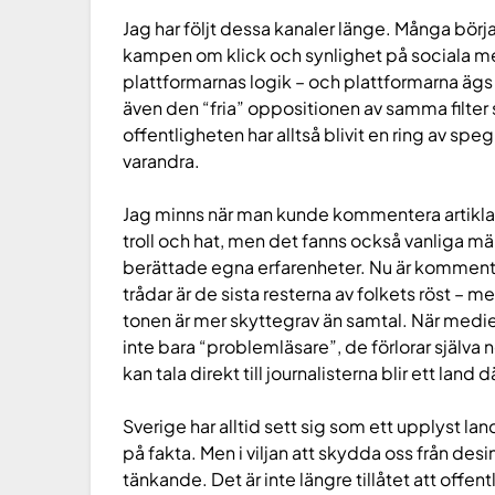
Jag har följt dessa kanaler länge. Många börj
kampen om klick och synlighet på sociala med
plattformarnas logik – och plattformarna ägs 
även den “fria” oppositionen av samma filt
offentligheten har alltså blivit en ring av spegl
varandra.
Jag minns när man kunde kommentera artiklar 
troll och hat, men det fanns också vanliga mä
berättade egna erfarenheter. Nu är komment
trådar är de sista resterna av folkets röst – 
tonen är mer skyttegrav än samtal. När medie
inte bara “problemläsare”, de förlorar själva n
kan tala direkt till journalisterna blir ett land 
Sverige har alltid sett sig som ett upplyst land. 
på fakta. Men i viljan att skydda oss från des
tänkande. Det är inte längre tillåtet att offen