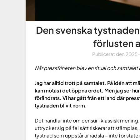
Den svenska tystnaden
förlusten 
Publicerat den
2025
När pressfriheten blev en ritual och samtalet b
Jag har alltid trott på samtalet. På idén att m
kan mötas i det öppna ordet. Men jag ser h
förändrats. Vi har gått från ett land där pressf
tystnaden blivit norm.
Det handlar inte om censur i klassisk mening
uttrycker sig på fel sätt riskerar att stämplas,
tystnad som uppstår ur rädsla – inte för staten