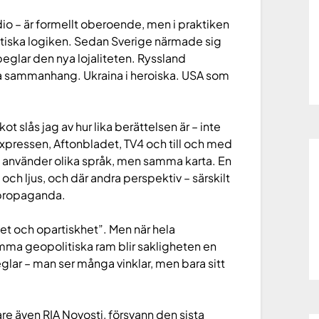
io – är formellt oberoende, men i praktiken
itiska logiken. Sedan Sverige närmade sig
peglar den nya lojaliteten. Ryssland
iva sammanhang. Ukraina i heroiska. USA som
kot slås jag av hur lika berättelsen är – inte
xpressen, Aftonbladet, TV4 och till och med
e använder olika språk, men samma karta. En
et och ljus, och där andra perspektiv – särskilt
r propaganda.
et och opartiskhet”. Men när hela
mma geopolitiska ram blir sakligheten en
speglar – man ser många vinklar, men bara sitt
e även RIA Novosti, försvann den sista