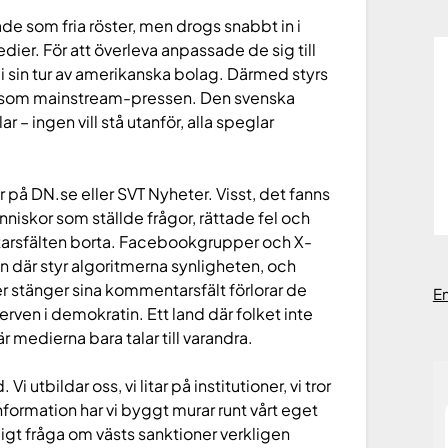
ade som fria röster, men drogs snabbt in i
ier. För att överleva anpassade de sig till
i sin tur av amerikanska bolag. Därmed styrs
er som mainstream-pressen. Den svenska
ar – ingen vill stå utanför, alla speglar
på DN.se eller SVT Nyheter. Visst, det fanns
nniskor som ställde frågor, rättade fel och
arsfälten borta. Facebookgrupper och X-
men där styr algoritmerna synligheten, och
r stänger sina kommentarsfält förlorar de
E
erven i demokratin. Ett land där folket inte
där medierna bara talar till varandra.
Vi utbildar oss, vi litar på institutioner, vi tror
information har vi byggt murar runt vårt eget
tligt fråga om västs sanktioner verkligen