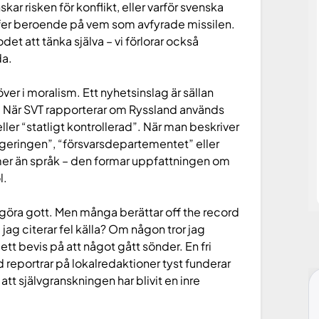
ar risken för konflikt, eller varför svenska
ffer beroende på vem som avfyrade missilen.
det att tänka själva – vi förlorar också
da.
över i moralism. Ett nyhetsinslag är sällan
r. När SVT rapporterar om Ryssland används
er “statligt kontrollerad”. När man beskriver
egeringen”, “försvarsdepartementet” eller
mer än språk – den formar uppfattningen om
l.
l göra gott. Men många berättar off the record
jag citerar fel källa? Om någon tror jag
ett bevis på att något gått sönder. En fri
ed reportrar på lokalredaktioner tyst funderar
tt självgranskningen har blivit en inre