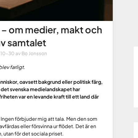
 – om medier, makt och
av samtalet
-10-30
av
Bo Jonsson
lev farligt
.
änniskor, oavsett bakgrund eller politisk färg,
ur det svenska medielandskapet har
riheten var en levande kraft till ett land där
. Ingen förbjuder mig att tala. Men den som
 avfärdas eller försvinna ur flödet. Det är en
, utan för det sociala priset.