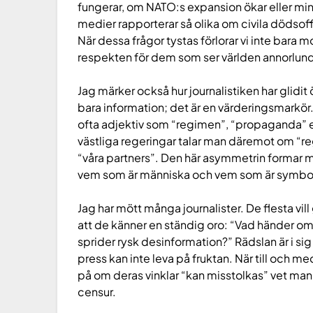
fungerar, om NATO:s expansion ökar eller minsk
medier rapporterar så olika om civila dödso
När dessa frågor tystas förlorar vi inte bara mo
respekten för dem som ser världen annorlun
Jag märker också hur journalistiken har glidit 
bara information; det är en värderingsmarkö
ofta adjektiv som “regimen”, “propaganda” ell
västliga regeringar talar man däremot om “r
“våra partners”. Den här asymmetrin formar 
vem som är människa och vem som är symbo
Jag har mött många journalister. De flesta vil
att de känner en ständig oro: “Vad händer om 
sprider rysk desinformation?” Rädslan är i sig 
press kan inte leva på fruktan. När till och m
på om deras vinklar “kan misstolkas” vet man a
censur.