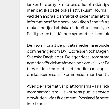
länken till den ryska statens officiella stånd
men det skapade också ett vakuum. Journalist
vad den andra sidan faktiskt säger, utan att ris
informationsflöde som i praktiken är helt filt
tankesmedjor, brittiska underrättelseanaly
Sakligheten blir därmed symmetrisk inom blo
Den som tror att de privata medierna erbjuder
dominerar genom DN, Expressen och Dagens I
Svenska Dagbladet. De äger dessutom stora
agendan för debattämnen och ordval. När T
blev bilden komplett – ett medielandskap som
där konkurrensen är kommersiell men berät
Även de “alternativa” plattformarna – Fria Tid
inom samma ram. De kritiserar public servic
omvärlden: väst är centrum, Ryssland är hotet
inte i karta.