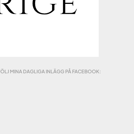
FÖLJ MINA DAGLIGA INLÄGG PÅ FACEBOOK: