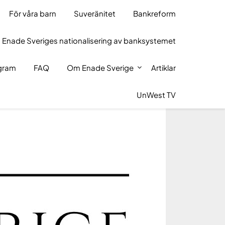
För våra barn
Suveränitet
Bankreform
 Enade Sveriges nationalisering av banksystemet
ogram
FAQ
Om Enade Sverige
Artiklar
UnWest TV