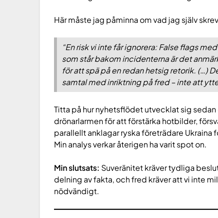
Här måste jag påminna om vad jag själv skrev
“En risk vi inte får ignorera: False flags med
som står bakom incidenterna är det anmär
för att spä på en redan hetsig retorik. (…) 
samtal med inriktning på fred – inte att yt
Titta på hur nyhetsflödet utvecklat sig seda
drönarlarmen för att förstärka hotbilder, försv
parallellt anklagar ryska företrädare Ukraina
Min analys verkar återigen ha varit spot on.
Min slutsats:
Suveränitet kräver tydliga beslut
delning av fakta, och fred kräver att vi inte mi
nödvändigt.