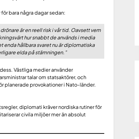
 för bara några dagar sedan:
 drönare är en reell risk i vår tid. Oavsett vem
kningsvärt hur snabbt de används i media
Det enda hållbara svaret nu är diplomatiska
terligare elda på stämningen.”
n dess. Västliga medier använder
arsministrar talar om statsaktörer, och
 för planerade provokationer i Nato-länder.
sregler, diplomati kräver nordiska rutiner för
litariserar civila miljöer mer än absolut