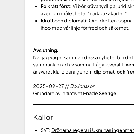
Folkrätt först:
Vi bör kräva tydliga juridisk
även om målet heter “narkotikakartell”.
Idrott och diplomati:
Om idrotten öppnar f
ihop med vår linje för fred och säkerhet.
Avslutning.
När jag väger samman dessa nyheter blir det ty
sammanlänkad av samma fråga, överallt:
vem
är svaret klart: bara genom
diplomati och fre
2025-09-27 //
Bo Jonsson
Grundare av initiativet
Enade Sverige
Källor:
SVT:
Drönarna regerar i Ukrainas ingenma