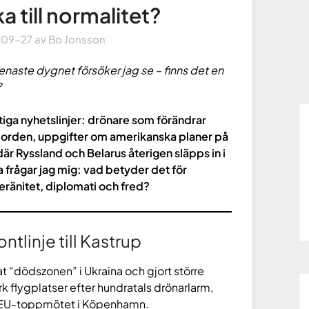
a till normalitet?
-09-27
av
Bo Jonsson
 senaste dygnet försöker jag se – finns det en
?
tiga nyhetslinjer: drönare som förändrar
 Norden, uppgifter om amerikanska planer på
där Ryssland och Belarus återigen släpps in i
 frågar jag mig: vad betyder det för
uveränitet, diplomati och fred?
ontlinje till Kastrup
t “dödszonen” i Ukraina och gjort större
k flygplatser efter hundratals drönarlarm,
r EU-toppmötet i Köpenhamn.