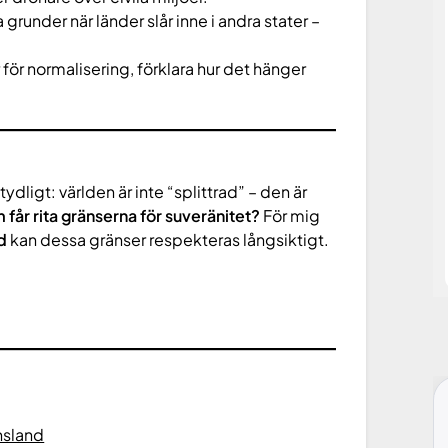
a grunder när länder slår inne i andra stater –
ör normalisering, förklara hur det hänger
dligt: världen är inte “splittrad” – den är
 får rita gränserna för suveränitet?
För mig
d
kan dessa gränser respekteras långsiktigt.
nsland