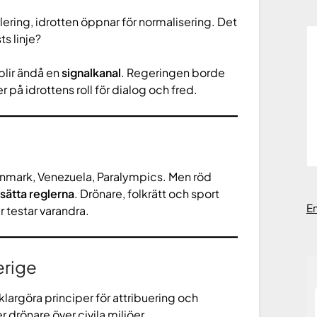
solering, idrotten öppnar för normalisering. Det
ts linje?
 blir ändå en
signalkanal
. Regeringen borde
 på idrottens roll för dialog och fred.
Danmark, Venezuela, Paralympics. Men röd
sätta reglerna
. Drönare, folkrätt och sport
E
r testar varandra.
erige
argöra principer för attribuering och
r drönare över civila miljöer.