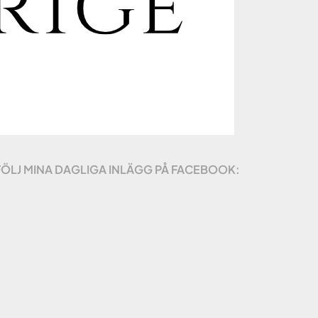
FÖLJ MINA DAGLIGA INLÄGG PÅ FACEBOOK: