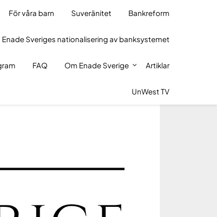
För våra barn
Suveränitet
Bankreform
 Enade Sveriges nationalisering av banksystemet
ogram
FAQ
Om Enade Sverige
Artiklar
UnWest TV