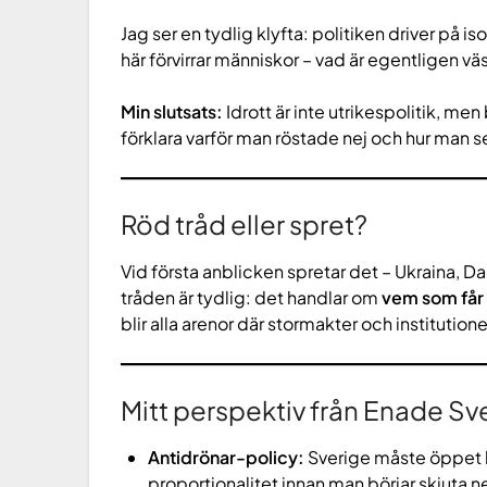
Jag ser en tydlig klyfta: politiken driver på i
här förvirrar människor – vad är egentligen väs
Min slutsats:
Idrott är inte utrikespolitik, men
förklara varför man röstade nej och hur man ser
Röd tråd eller spret?
Vid första anblicken spretar det – Ukraina, 
tråden är tydlig: det handlar om
vem som får 
blir alla arenor där stormakter och institutione
Mitt perspektiv från Enade Sv
Antidrönar-policy:
Sverige måste öppet kl
proportionalitet innan man börjar skjuta ne