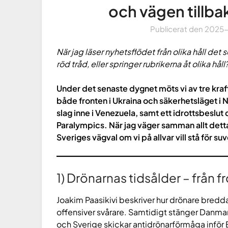
och vägen tillbak
Publicerat den
2025
När jag läser nyhetsflödet från olika håll det
röd tråd, eller springer rubrikerna åt olika håll
Under det senaste dygnet möts vi av tre kraf
både fronten i Ukraina och säkerhetsläget i
slag inne i Venezuela, samt ett idrottsbeslut 
Paralympics. När jag väger samman allt detta
Sveriges vägval om vi på allvar vill stå för s
1) Drönarnas tidsålder – från fr
Joakim Paasikivi beskriver hur drönare bredda
offensiver svårare. Samtidigt stänger Danmar
och Sverige skickar antidrönarförmåga infö