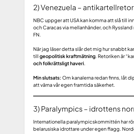
2) Venezuela – antikartellretor
NBC uppger att USA kan komma att slå till in
och Caracas via mellanhänder, och Ryssland ma
FN.
När jag läser detta slår det mig hur snabbt 
till
geopolitisk kraftmätning
. Retoriken är “k
och folkrättsligt haveri
.
Min slutsats:
Om kanalerna redan finns, låt dip
att värna vår egen framtida säkerhet.
3) Paralympics – idrottens norm
Internationella paralympicskommittén har röst
belarusiska idrottare under egen flagg. Nor