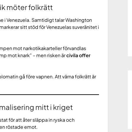
ik möter folkrätt
ne i Venezuela. Samtidigt talar Washington
rkerar sitt stöd för Venezuelas suveränitet i
kampen mot narkotikakarteller förvandlas
amp mot knark” – men risken är
civila offer
lomatin gå före vapnen. Att värna folkrätt är
alisering mitt i kriget
at för att åter släppa in ryska och
den röstade emot.