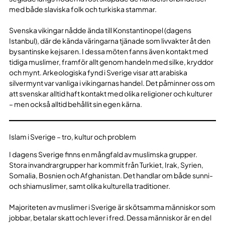
med både slaviska folk och turkiska stammar.
Svenska vikingar nådde ända till Konstantinopel (dagens
Istanbul), där de kända väringarna tjänade som livvakter åt den
bysantinske kejsaren. I dessa möten fanns även kontakt med
tidiga muslimer, framför allt genom handeln med silke, kryddor
och mynt. Arkeologiska fynd i Sverige visar att arabiska
silvermynt var vanliga i vikingarnas handel. Det påminner oss om
att svenskar alltid haft kontakt med olika religioner och kulturer
– men också alltid behållit sin egen kärna.
Islam i Sverige – tro, kultur och problem
I dagens Sverige finns en mångfald av muslimska grupper.
Stora invandrargrupper har kommit från Turkiet, Irak, Syrien,
Somalia, Bosnien och Afghanistan. Det handlar om både sunni-
och shiamuslimer, samt olika kulturella traditioner.
Majoriteten av muslimer i Sverige är skötsamma människor som
jobbar, betalar skatt och lever i fred. Dessa människor är en del