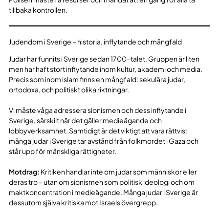
tillbaka kontrollen.
Judendom i Sverige – historia, inflytande och mångfald
Judar har funnits i Sverige sedan 1700-talet. Gruppen är liten
men har haft stort inflytande inom kultur, akademi och media.
Precis som inom islam finns en mångfald: sekulära judar,
ortodoxa, och politiskt olika riktningar.
Vi måste våga adressera sionismen och dess inflytande i
Sverige, särskilt när det gäller medieägande och
lobbyverksamhet. Samtidigt är det viktigt att vara rättvis:
många judar i Sverige tar avstånd från folkmordet i Gaza och
står upp för mänskliga rättigheter.
Motdrag:
Kritiken handlar inte om judar som människor eller
deras tro – utan om sionismen som politisk ideologi och om
maktkoncentration i medieägande. Många judar i Sverige är
dessutom själva kritiska mot Israels övergrepp.