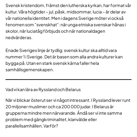
Svensk kristendom, främst den lutherska kyrkan, har format vår
kultur. Våra högtider – jul, påsk, midsommar, lucia – är delar av
vår nationella identitet. Men i dagens Sverige möter vi också
fenomen som ”svenskhat”: när unga etniska svenskar hånas i
skolor, när luciatåg förbjuds och när nationaldagen
nedvärderas.
Enade Sveriges linje är tydlig: svensk kultur ska alltid vara
nummer 1 i Sverige. Det är basen som alla andra kulturer kan
bygga på. Utan en stark svensk kärna faller hela
samhällsgemenskapen.
Vad vi kan lära av Ryssland och Belarus
När vi blickar österut ser vi något intressant. I Ryssland lever runt
20 miljoner muslimer och ca 200 000 judar. I Belarus är
grupperna mindre men närvarande. Ändå ser vi inte samma
problem med gängkriminalitet, klanvälde eller
parallellsamhällen. Varför?