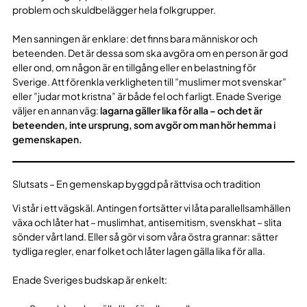
problem och skuldbelägger hela folkgrupper.
Men sanningen är enklare: det finns bara människor och
beteenden. Det är dessa som ska avgöra om en person är god
eller ond, om någon är en tillgång eller en belastning för
Sverige. Att förenkla verkligheten till ”muslimer mot svenskar”
eller ”judar mot kristna” är både fel och farligt. Enade Sverige
väljer en annan väg:
lagarna gäller lika för alla – och det är
beteenden, inte ursprung, som avgör om man hör hemma i
gemenskapen.
Slutsats – En gemenskap byggd på rättvisa och tradition
Vi står i ett vägskäl. Antingen fortsätter vi låta parallellsamhällen
växa och låter hat – muslimhat, antisemitism, svenskhat – slita
sönder vårt land. Eller så gör vi som våra östra grannar: sätter
tydliga regler, enar folket och låter lagen gälla lika för alla.
Enade Sveriges budskap är enkelt: