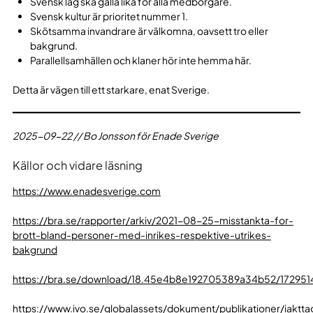
Svensk lag ska gälla lika för alla medborgare.
Svensk kultur är prioritet nummer 1.
Skötsamma invandrare är välkomna, oavsett tro eller
bakgrund.
Parallellsamhällen och klaner hör inte hemma här.
Detta är vägen till ett starkare, enat Sverige.
2025-09-22 // Bo Jonsson för Enade Sverige
Källor och vidare läsning
https://www.enadesverige.com
https://bra.se/rapporter/arkiv/2021-08-25-misstankta-for-
brott-bland-personer-med-inrikes-respektive-utrikes-
bakgrund
https://bra.se/download/18.45e4b8e192705389a34b52/1729514
https://www.ivo.se/globalassets/dokument/publikationer/iaktta