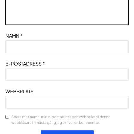
NAMN
*
E-POSTADRESS
*
WEBBPLATS
Spara mitt namn, min e-postadress och webbplats i denna
webbläsare till nästa gång jag skriver en kommentar.