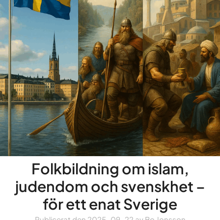
Folkbildning om islam,
judendom och svenskhet –
för ett enat Sverige
Publicerat den
2025-09-22
av
Bo Jonsson