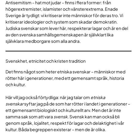
Antisemitism – hat mot judar – finns i flera former: från
högerextremister, islamister och vänsterextrema. Enade
Sverige är tydligt: vi kritiserar inte människor för deras tro. Vi
kritiserar ideologier och system som skadar demokratin.
Judiska svenskar som lever här, respekterar lagar och är en del
av den svenska samhällsgemenskapen är självklart lika
självklara medborgare som alla andra.
Svenskhet, etnicitet och kristen tradition
Det finns något som heter etniska svenskar – människor med
rötter här i generationer, med ett gemensamt språk, historia
och kultur.
Här vill jag också förtydliga: när jag talar om
etniska
svenskar
syftar jag på de som har rötter i landet i generationer –
ett gemensamt biologiskt och kulturellt arv. Men det är inte
samma sak som att vara
svensk
. Svensk kan man också bli
genom språk, lojalitet, respekt för lagar och delaktighet i vår
kultur. Båda begreppen existerar – men de är olika.