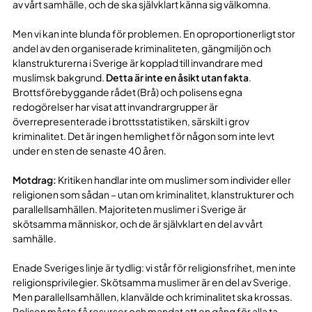
av vårt samhälle, och de ska självklart känna sig välkomna.
Men vi kan inte blunda för problemen. En oproportionerligt stor
andel av den organiserade kriminaliteten, gängmiljön och
klanstrukturerna i Sverige är kopplad till invandrare med
muslimsk bakgrund.
Detta är inte en åsikt utan fakta
.
Brottsförebyggande rådet (Brå) och polisens egna
redogörelser har visat att invandrargrupper är
överrepresenterade i brottsstatistiken, särskilt i grov
kriminalitet. Det är ingen hemlighet för någon som inte levt
under en sten de senaste 40 åren.
Motdrag:
Kritiken handlar inte om muslimer som individer eller
religionen som sådan – utan om kriminalitet, klanstrukturer och
parallellsamhällen. Majoriteten muslimer i Sverige är
skötsamma människor, och de är självklart en del av vårt
samhälle.
Enade Sveriges linje är tydlig: vi står för religionsfrihet, men inte
religionsprivilegier. Skötsamma muslimer är en del av Sverige.
Men parallellsamhällen, klanvälde och kriminalitet ska krossas.
Polisen måste få resurser och mandat att en gång för alla ta