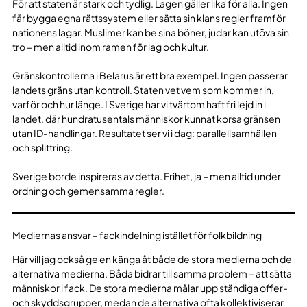
För att staten är stark och tydlig. Lagen gäller lika för alla. Ingen
får bygga egna rättssystem eller sätta sin klans regler framför
nationens lagar. Muslimer kan be sina böner, judar kan utöva sin
tro – men alltid inom ramen för lag och kultur.
Gränskontrollerna i Belarus är ett bra exempel. Ingen passerar
landets gräns utan kontroll. Staten vet vem som kommer in,
varför och hur länge. I Sverige har vi tvärtom haft fri lejd in i
landet, där hundratusentals människor kunnat korsa gränsen
utan ID-handlingar. Resultatet ser vi i dag: parallellsamhällen
och splittring.
Sverige borde inspireras av detta. Frihet, ja – men alltid under
ordning och gemensamma regler.
Mediernas ansvar – fackindelning istället för folkbildning
Här vill jag också ge en känga åt både de stora medierna och de
alternativa medierna. Båda bidrar till samma problem – att sätta
människor i fack. De stora medierna målar upp ständiga offer-
och skyddsgrupper, medan de alternativa ofta kollektiviserar