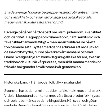
Enade Sverige förklarar begreppen islamofobi, antisemitism
och svenskhat – och visar varför lagar ska gälla lika för alla,
medan svensk kultur alltid är vår grund.
I Sverige pågår en hård debatt om islam, judendom, svenskhet
och identitet. Begrepp som ”islamofobi”, ”antisemitism” och
”svenskhat” används flitigt – men sällan förklaras de på ett
folkbildande sätt. Syftet med denna artikel är att reda ut vad
dessa ord betyder, hur de påverkar vårt samhälle och vad
Enade Sveriges linje är: svensk lag ska gälla lika för alla, svensk
tradition och kultur är vår prioritet, men skötsamma människor
från alla bakgrunder är välkomna i vår gemenskap.
Historiska band – från broderfolk till vikingahandel
Svenskar har sedan urminnes tider haft kontakt med andra folk.
Vi delar blodsband och kultur med våra östra broderfolk – ryssar
och belaruser – ända sedan vikingatiden. När svear och götar
seglade längs floderna i öst skapade de handelsförbindelser