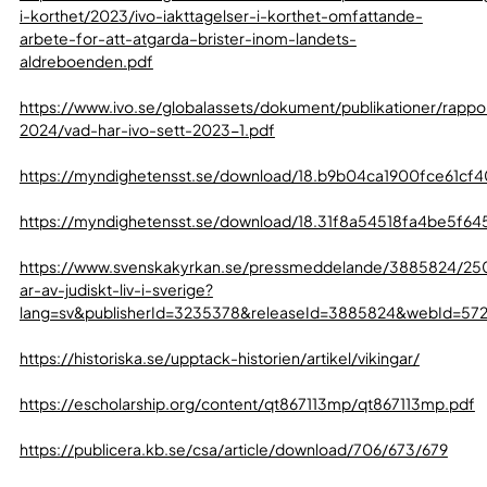
i-korthet/2023/ivo-iakttagelser-i-korthet-omfattande-
arbete-for-att-atgarda–brister-inom-landets-
aldreboenden.pdf
https://www.ivo.se/globalassets/dokument/publikationer/rappo
2024/vad-har-ivo-sett-2023-1.pdf
https://myndighetensst.se/download/18.b9b04ca1900fce61cf
https://myndighetensst.se/download/18.31f8a54518fa4b
https://www.svenskakyrkan.se/pressmeddelande/3885824/25
ar-av-judiskt-liv-i-sverige?
lang=sv&publisherId=3235378&releaseId=3885824&webId=572
https://historiska.se/upptack-historien/artikel/vikingar/
https://escholarship.org/content/qt867113mp/qt867113mp.pdf
https://publicera.kb.se/csa/article/download/706/673/679