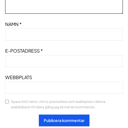
NAMN
*
E-POSTADRESS
*
WEBBPLATS
Spara mitt namn, min e-postadress och webbplats i denna
webbläsare till nästa gång jag skriver en kommentar.