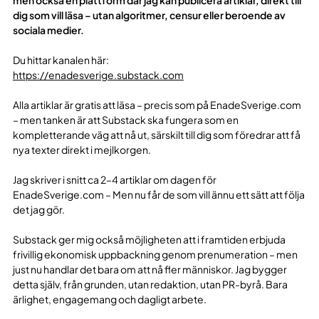
dig som vill läsa – utan algoritmer, censur eller beroende av
sociala medier.
Du hittar kanalen här:
https://enadesverige.substack.com
Alla artiklar är gratis att läsa – precis som på EnadeSverige.com
– men tanken är att Substack ska fungera som en
kompletterande väg att nå ut, särskilt till dig som föredrar att få
nya texter direkt i mejlkorgen.
Jag skriver i snitt ca 2–4 artiklar om dagen för
EnadeSverige.com – Men nu får de som vill ännu ett sätt att följa
det jag gör.
Substack ger mig också möjligheten att i framtiden erbjuda
frivillig ekonomisk uppbackning genom prenumeration – men
just nu handlar det bara om att nå fler människor. Jag bygger
detta själv, från grunden, utan redaktion, utan PR-byrå. Bara
ärlighet, engagemang och dagligt arbete.