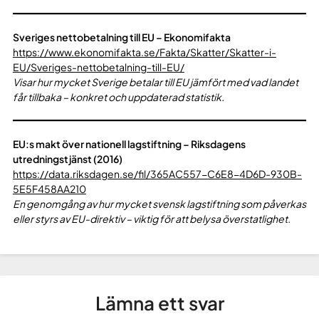
Sveriges nettobetalning till EU – Ekonomifakta
https://www.ekonomifakta.se/Fakta/Skatter/Skatter-i-
EU/Sveriges-nettobetalning-till-EU/
Visar hur mycket Sverige betalar till EU jämfört med vad landet
får tillbaka – konkret och uppdaterad statistik.
EU:s makt över nationell lagstiftning – Riksdagens
utredningstjänst (2016)
https://data.riksdagen.se/fil/365AC557-C6E8-4D6D-930B-
5E5F458AA210
En genomgång av hur mycket svensk lagstiftning som påverkas
eller styrs av EU-direktiv – viktig för att belysa överstatlighet.
Lämna ett svar