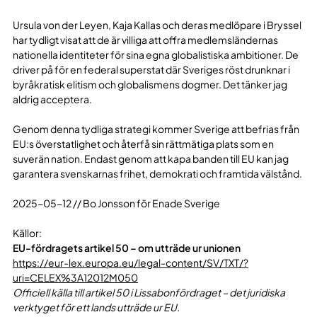
Ursula von der Leyen, Kaja Kallas och deras medlöpare i Bryssel
har tydligt visat att de är villiga att offra medlemsländernas
nationella identiteter för sina egna globalistiska ambitioner. De
driver på för en federal superstat där Sveriges röst drunknar i
byråkratisk elitism och globalismens dogmer. Det tänker jag
aldrig acceptera.
Genom denna tydliga strategi kommer Sverige att befrias från
EU:s överstatlighet och återfå sin rättmätiga plats som en
suverän nation. Endast genom att kapa banden till EU kan jag
garantera svenskarnas frihet, demokrati och framtida välstånd.
2025-05-12 // Bo Jonsson för Enade Sverige
Källor:
EU-fördragets artikel 50 – om utträde ur unionen
https://eur-lex.europa.eu/legal-content/SV/TXT/?
uri=CELEX%3A12012M050
Officiell källa till artikel 50 i Lissabonfördraget – det juridiska
verktyget för ett lands utträde ur EU.