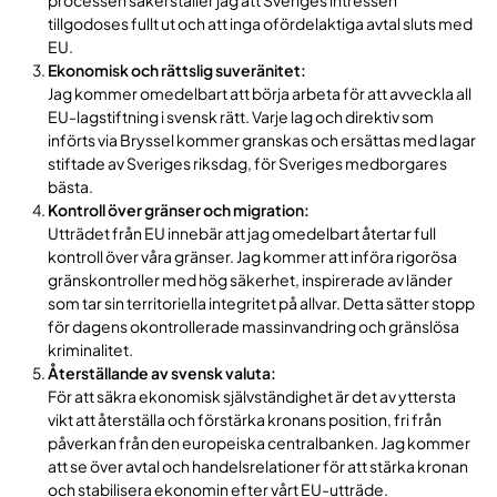
tillgodoses fullt ut och att inga ofördelaktiga avtal sluts med
EU.
Ekonomisk och rättslig suveränitet:
Jag kommer omedelbart att börja arbeta för att avveckla all
EU-lagstiftning i svensk rätt. Varje lag och direktiv som
införts via Bryssel kommer granskas och ersättas med lagar
stiftade av Sveriges riksdag, för Sveriges medborgares
bästa.
Kontroll över gränser och migration:
Utträdet från EU innebär att jag omedelbart återtar full
kontroll över våra gränser. Jag kommer att införa rigorösa
gränskontroller med hög säkerhet, inspirerade av länder
som tar sin territoriella integritet på allvar. Detta sätter stopp
för dagens okontrollerade massinvandring och gränslösa
kriminalitet.
Återställande av svensk valuta:
För att säkra ekonomisk självständighet är det av yttersta
vikt att återställa och förstärka kronans position, fri från
påverkan från den europeiska centralbanken. Jag kommer
att se över avtal och handelsrelationer för att stärka kronan
och stabilisera ekonomin efter vårt EU-utträde.