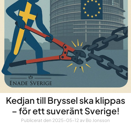
Kedjan till Bryssel ska klippas
– för ett suveränt Sverige!
Publicerat den
2025-05-12
av
Bo Jonsson