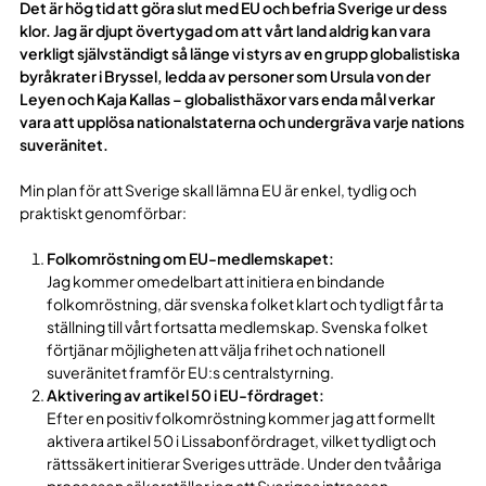
Det är hög tid att göra slut med EU och befria Sverige ur dess
klor. Jag är djupt övertygad om att vårt land aldrig kan vara
verkligt självständigt så länge vi styrs av en grupp globalistiska
byråkrater i Bryssel, ledda av personer som Ursula von der
Leyen och Kaja Kallas – globalisthäxor vars enda mål verkar
vara att upplösa nationalstaterna och undergräva varje nations
suveränitet.
Min plan för att Sverige skall lämna EU är enkel, tydlig och
praktiskt genomförbar:
Folkomröstning om EU-medlemskapet:
Jag kommer omedelbart att initiera en bindande
folkomröstning, där svenska folket klart och tydligt får ta
ställning till vårt fortsatta medlemskap. Svenska folket
förtjänar möjligheten att välja frihet och nationell
suveränitet framför EU:s centralstyrning.
Aktivering av artikel 50 i EU-fördraget:
Efter en positiv folkomröstning kommer jag att formellt
aktivera artikel 50 i Lissabonfördraget, vilket tydligt och
rättssäkert initierar Sveriges utträde. Under den tvååriga
processen säkerställer jag att Sveriges intressen