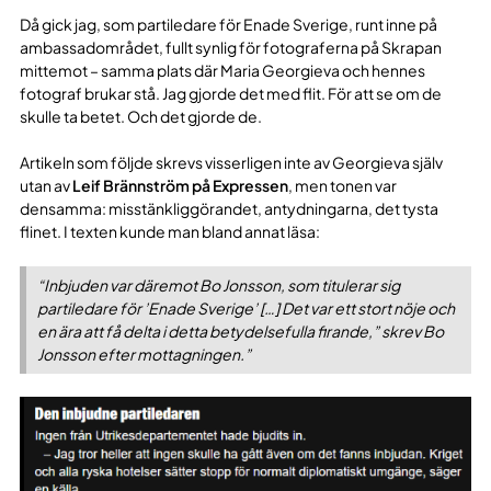
Då gick jag, som partiledare för Enade Sverige, runt inne på
ambassadområdet, fullt synlig för fotograferna på Skrapan
mittemot – samma plats där Maria Georgieva och hennes
fotograf brukar stå. Jag gjorde det med flit. För att se om de
skulle ta betet. Och det gjorde de.
Artikeln som följde skrevs visserligen inte av Georgieva själv
utan av
Leif Brännström på Expressen
, men tonen var
densamma: misstänkliggörandet, antydningarna, det tysta
flinet. I texten kunde man bland annat läsa:
“Inbjuden var däremot Bo Jonsson, som titulerar sig
partiledare för ’Enade Sverige’ […] Det var ett stort nöje och
en ära att få delta i detta betydelsefulla firande,” skrev Bo
Jonsson efter mottagningen.”