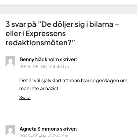
3 svar på ”
De döljer sig i bilarna –
eller i Expressens
redaktionsmöten?
”
Benny Näckholm
skriver:
2025-05-05 kl. 4:45 f m
Det är väl självklart att man firar segerdagen om
man inte är nazist
Svara
Agneta Simmons
skriver:
2025-05-04 kl. 7:42 f m