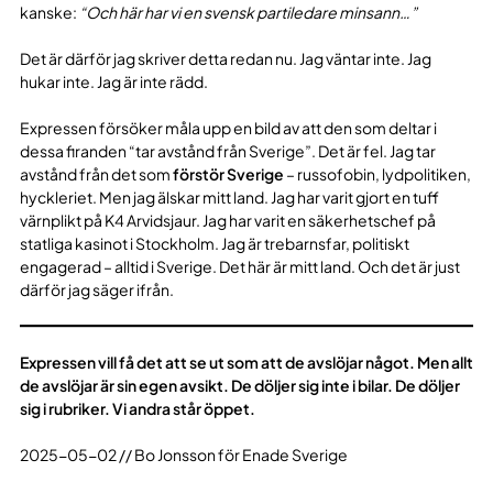
kanske:
“Och här har vi en svensk partiledare minsann…”
Det är därför jag skriver detta redan nu. Jag väntar inte. Jag
hukar inte. Jag är inte rädd.
Expressen försöker måla upp en bild av att den som deltar i
dessa firanden “tar avstånd från Sverige”. Det är fel. Jag tar
avstånd från det som
förstör Sverige
– russofobin, lydpolitiken,
hyckleriet. Men jag älskar mitt land. Jag har varit gjort en tuff
värnplikt på K4 Arvidsjaur. Jag har varit en säkerhetschef på
statliga kasinot i Stockholm. Jag är trebarnsfar, politiskt
engagerad – alltid i Sverige. Det här är mitt land. Och det är just
därför jag säger ifrån.
Expressen vill få det att se ut som att de avslöjar något. Men allt
de avslöjar är sin egen avsikt. De döljer sig inte i bilar. De döljer
sig i rubriker. Vi andra står öppet.
2025-05-02 // Bo Jonsson för Enade Sverige