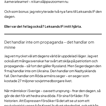
kamerateamet – ni kan släppa zoomen nu.
Och som bonus: jag rekryterade två nya fans till Leksands IF den
dagen.
Eller var det fel lag också? Leksands IF i mitt hjärta.
Det handlar inte om propaganda – det handlar om
minne
Jag vet mycket väl att dagens värld är uppdelad i läger. Jag vet
också att många svenskar har svårt att skilja på patriotism och
propaganda – så fort det gäller Ryssland. Men Segerdagen den
9 maj handlar inte om Ukraina. Den handlar om Nazitysklands
fall. Den handlar om Röda arméns seger – en seger som
kostade 27 miljoner sovjetmedborgare livet.
När människor i Sverige – oavsett ursprung – firar den dagen, så
gör de det för att hedra sina döda. För sina förfäder. För
historien. Att Expressen försöker få det att se ut som ett
psykologiskt vapen från Kreml är djupt ohederligt, och ett hån