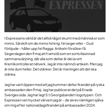
I Expressens värld är det alltid något skumt med människor som
minns. Särskilt om de minns fel krig, fel seger eller – Gud
förbjude – håller upp fel flagga. Artikeln försöker få
Segerdagen den 9 maj att framstå som en sorts illasinnad
sammansvärjning, där alla som deltar är del av ett
Kremlkontrollerat nätverk. Jag är inte nämnd i artikeln. Men jag
är inte dum heller. Det stänker. Det är meningen att det ska
stänka.
Jag har varit öppen med att jag kommer delta i firandet på ryska
ambassaden den 9 maj. Jag har publicerat det på Enade
Sveriges sida. Jag har lagt S:t Georgsbandet i logotypen. Och
Expressen vet mycket väl vem jag är – de skrev nämligen själva
om mig efter nationaldagsfirandet på ambassaden 2024.