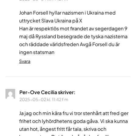
Johan Forsell hyllar nazismen i Ukraina med
uttrycket Slava Ukraina på X
Han är respektlös mot firandet av segerdagen 9
maj då Ryssland besegrade de tyska nazisterna
och räddade världsfreden Avgå Forsell du är
ingen statsman
Svara
Per-Ove Cecilia
skriver:
2025-05-02 kl. 11:42 f m
Ja jag och min kära fru vi tror stenhårt att fred ger
frihet och lyhördhetens goda gåva. Vi ska kunna
utan hot, ångest fritt får tala, skriva och