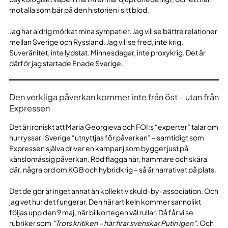
mot alla som bär på den historien i sitt blod.
Jag har aldrig mörkat mina sympatier. Jag vill se bättre relationer
mellan Sverige och Ryssland. Jag vill se fred, inte krig.
Suveränitet, inte lydstat. Minnesdagar, inte proxykrig. Det är
därför jag startade Enade Sverige.
Den verkliga påverkan kommer inte från öst – utan från
Expressen
Det är ironiskt att Maria Georgieva och FOI:s “experter” talar om
hur ryssar i Sverige “utnyttjas för påverkan” – samtidigt som
Expressen själva driver en kampanj som bygger just på
känslomässig påverkan. Röd flagga här, hammare och skära
där, några ord om KGB och hybridkrig – så är narrativet på plats.
Det de gör är inget annat än kollektiv skuld-by-association. Och
jag vet hur det fungerar. Den här artikeln kommer sannolikt
följas upp den 9 maj, när bilkortegen väl rullar. Då får vi se
rubriker som
“Trots kritiken – här firar svenskar Putin igen”
. Och