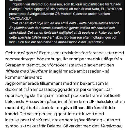
Och om någon på Expressens redaktion fortfarande sitter med
zoomverktyget i högsta hugg, likt en sniper med skjutläge från
Skrapan mittemot, och försöker lista ut vad jag egentligen
fifflade med i skuffen
när jag lämnade ambassaden – så
kommer här svaret:
Jag promenerade tillsammans med min bekant, som är
diplomat, från ambassadbyggnaden till parkeringen. Där
öppnade jag skuffen på min bil och plockade fram en
officiell
Leksands IF-souvenirpåse
, innehållande en
LIF-halsduk
och en
matchtröja i bebisstorlek – en gåva till hans lilla förstfödda
knodd
. Det var en personlig gest. Inte ett kuvert med
instruktioner från Kreml, inte en hemlig överlämning – utan ett
symboliskt paket från Dalarna. Så var det med det.
Varsågoda,