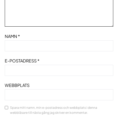
NAMN
*
E-POSTADRESS
*
WEBBPLATS
Spara mitt namn, min e-postadress och webbplats i denna
webbläsare till nästa gång jag skriver en kommentar.