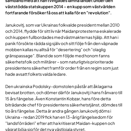
samband med att han tvingades lämna landet under den
väststödda statskuppen 2014 – en kupp som västvärlden
fortfarande försöker få oss att kalla för en ”revolution”.
Janukovitj, som var Ukrainas folkvalde president mellan 2010
och 2014, flydde för sitt liv när Maidanprotesterna eskalerade
och kuppen fullbordades med västmakternas hjälp. Att han i
panik försökte rädda sig själv och sitt följe från den väpnade
mobben kallas nu alltså för ”desertering” och ”olaglig
gränspassage”. Bland de som följde med honom fanns
säkerhetsfolk och militärer – som naturligtvis prioriterade
presidentens säkerhet framför order från en regim som just
hade avsatt folkets valda ledare.
Den ukrainska Podolsky-domstolen påstår att åklagarna
bevisat brotten, och dömer därför Janukovitj i hans frånvaro till
15 års fängelse. Även Konstantin Kobzar, hans före detta
biträdande chef för presidentens säkerhetstjänst, dömdes till
tio års fängelse. Detta är andra gången Janukovitj döms i
Ukraina – redan 2019 fick han en 13-årig fängelsedom för
”landsförräderi” efter att ha kritiserat Maidan-kuppen och
vägrat böja sig för det nya västlojala styret.