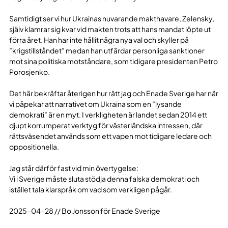
Samtidigt ser vi hur Ukrainas nuvarande makthavare, Zelensky,
själv klamrar sig kvar vid makten trots att hans mandat löpte ut
förra året. Han har inte hållit några nya val och skyller på
”krigstillståndet” medan han utfärdar personliga sanktioner
mot sina politiska motståndare, som tidigare presidenten Petro
Porosjenko.
Det här bekräftar återigen hur rätt jag och Enade Sverige har när
vi påpekar att narrativet om Ukraina som en ”lysande
demokrati” är en myt. I verkligheten är landet sedan 2014 ett
djupt korrumperat verktyg för västerländska intressen, där
rättsväsendet används som ett vapen mot tidigare ledare och
oppositionella.
Jag står därför fast vid min övertygelse:
Vi i Sverige måste sluta stödja denna falska demokrati och
istället tala klarspråk om vad som verkligen pågår.
2025-04-28 // Bo Jonsson för Enade Sverige