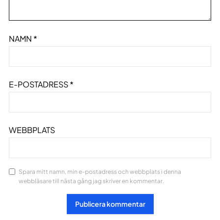
NAMN
*
E-POSTADRESS
*
WEBBPLATS
Spara mitt namn, min e-postadress och webbplats i denna
webbläsare till nästa gång jag skriver en kommentar.