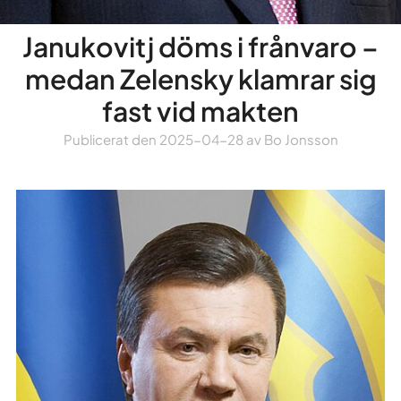
Janukovitj döms i frånvaro –
medan Zelensky klamrar sig
fast vid makten
Publicerat den
2025-04-28
av
Bo Jonsson