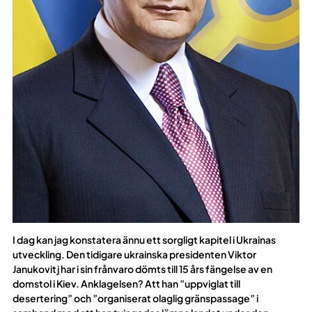
I dag kan jag konstatera ännu ett sorgligt kapitel i Ukrainas
utveckling. Den tidigare ukrainska presidenten Viktor
Janukovitj har i sin frånvaro dömts till 15 års fängelse av en
domstol i Kiev. Anklagelsen? Att han ”uppviglat till
desertering” och ”organiserat olaglig gränspassage” i