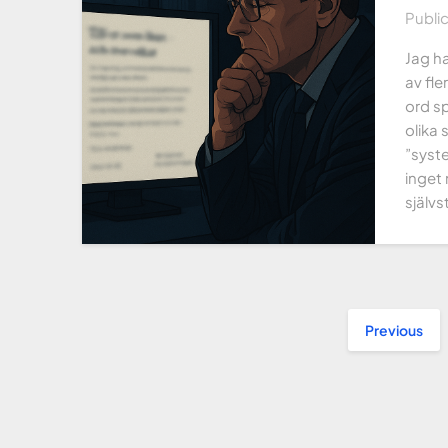
Publi
Jag ha
av fle
ord sp
olika 
”syste
inget 
självs
Previous