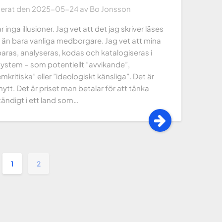
cerat den
2025-05-24
av
Bo Jonsson
r inga illusioner. Jag vet att det jag skriver läses
r än bara vanliga medborgare. Jag vet att mina
aras, analyseras, kodas och katalogiseras i
system – som potentiellt ”avvikande”,
mkritiska” eller ”ideologiskt känsliga”. Det är
nytt. Det är priset man betalar för att tänka
tändigt i ett land som…
1
2