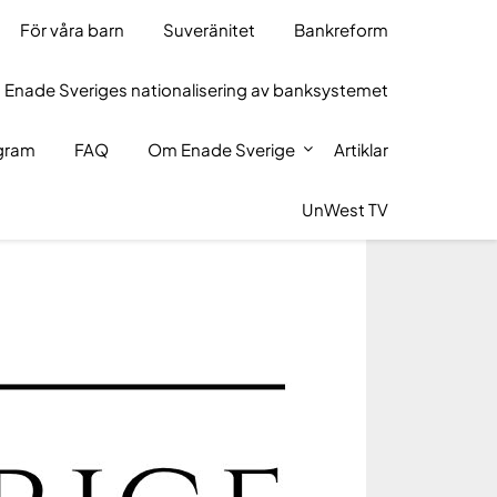
För våra barn
Suveränitet
Bankreform
 Enade Sveriges nationalisering av banksystemet
ogram
FAQ
Om Enade Sverige
Artiklar
UnWest TV