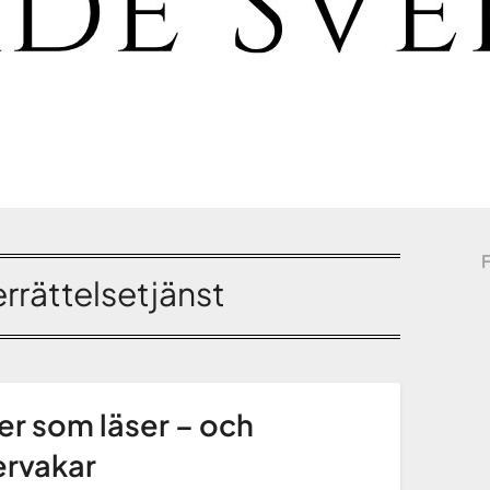
rrättelsetjänst
l er som läser – och
ervakar