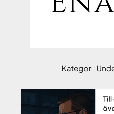
Kategori:
Unde
Til
öv