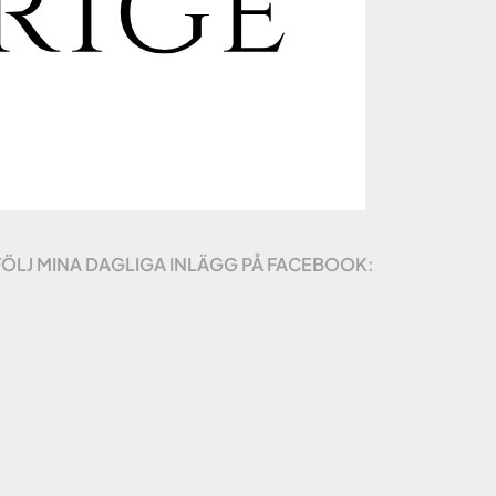
FÖLJ MINA DAGLIGA INLÄGG PÅ FACEBOOK: