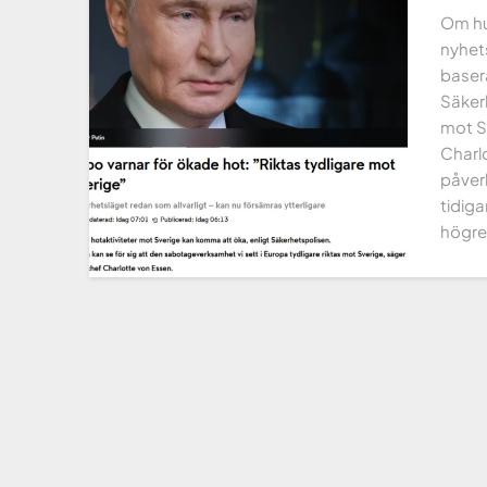
Om hur
nyhets
basera
Säkerh
mot S
Charl
påver
tidiga
högre