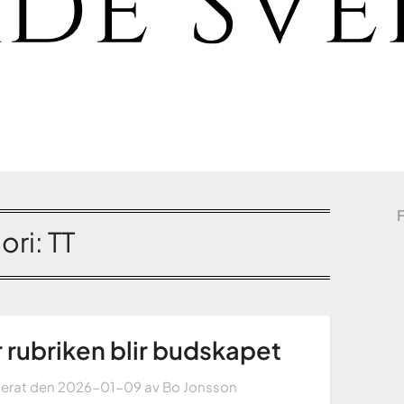
ori:
TT
 rubriken blir budskapet
cerat den
2026-01-09
av
Bo Jonsson