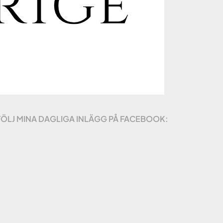
FÖLJ MINA DAGLIGA INLÄGG PÅ FACEBOOK: