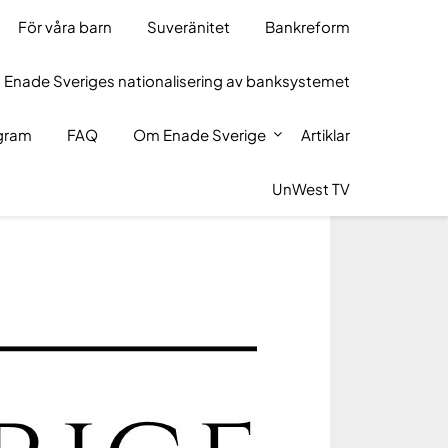
För våra barn
Suveränitet
Bankreform
 Enade Sveriges nationalisering av banksystemet
ogram
FAQ
Om Enade Sverige
Artiklar
UnWest TV