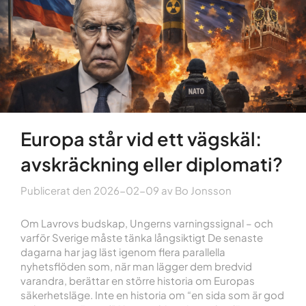
Europa står vid ett vägskäl:
avskräckning eller diplomati?
Publicerat den
2026-02-09
av
Bo Jonsson
Om Lavrovs budskap, Ungerns varningssignal – och
varför Sverige måste tänka långsiktigt De senaste
dagarna har jag läst igenom flera parallella
nyhetsflöden som, när man lägger dem bredvid
varandra, berättar en större historia om Europas
säkerhetsläge. Inte en historia om “en sida som är god