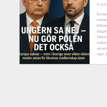
Publi
Europa
medan
blåse
dagar
Viktor
folkom
ukrai
väst,