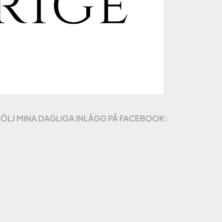
FÖLJ MINA DAGLIGA INLÄGG PÅ FACEBOOK: