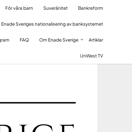
För våra barn
Suveränitet
Bankreform
 Enade Sveriges nationalisering av banksystemet
ogram
FAQ
Om Enade Sverige
Artiklar
UnWest TV