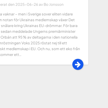
cerat den
2025-06-26
av
Bo Jonsson
 vaknar – men i Sverige sover eliten vidare
 notan för Ukrainas medlemskap växer Det
r snålare kring Ukrainas EU-drömmar. För bara
 sedan meddelade Ungerns premiärminister
 Orbán att 95 % av deltagarna i den nationella
röstningen Voks 2025 röstat nej till ett
nskt medlemskap i EU. Och nu, som ett eko från
 kommer ett…