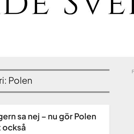
i:
Polen
ern sa nej – nu gör Polen
 också