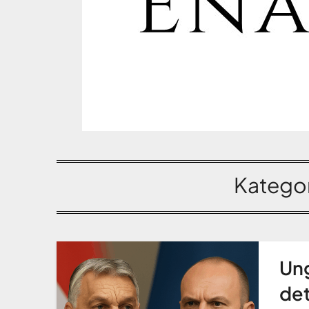
Kategor
Ung
det