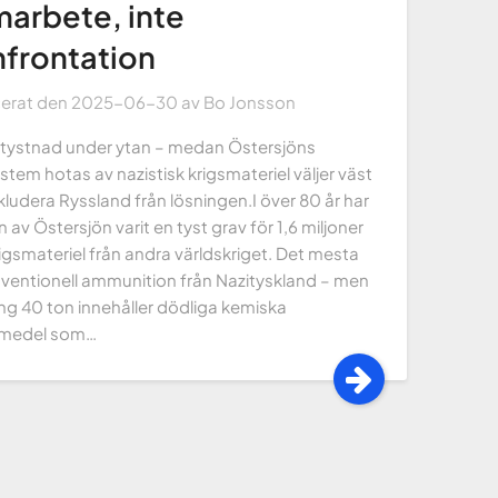
arbete, inte
frontation
cerat den
2025-06-30
av
Bo Jonsson
g tystnad under ytan – medan Östersjöns
tem hotas av nazistisk krigsmateriel väljer väst
kludera Ryssland från lösningen.I över 80 år har
 av Östersjön varit en tyst grav för 1,6 miljoner
igsmateriel från andra världskriget. Det mesta
nventionell ammunition från Nazityskland – men
ng 40 ton innehåller dödliga kemiska
smedel som…