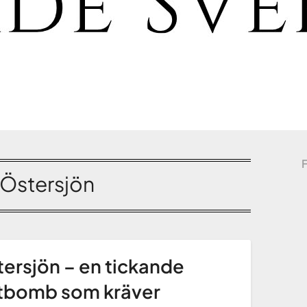
Östersjön
ersjön – en tickande
ftbomb som kräver