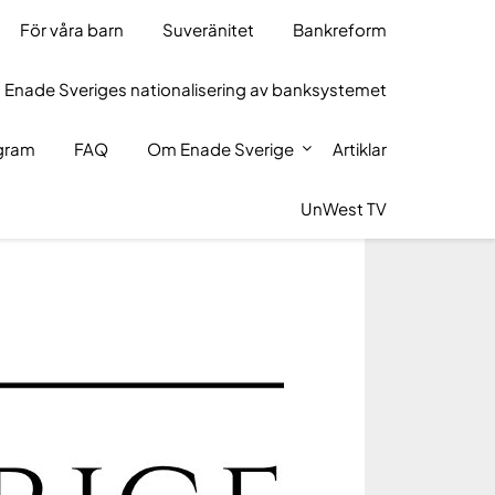
För våra barn
Suveränitet
Bankreform
 Enade Sveriges nationalisering av banksystemet
ogram
FAQ
Om Enade Sverige
Artiklar
UnWest TV