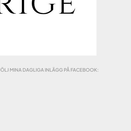
FÖLJ MINA DAGLIGA INLÄGG PÅ FACEBOOK: