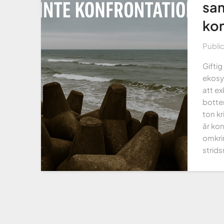
sam
kon
Publi
Gifti
ekosys
att ex
botten
ton kr
är ko
omkri
strid