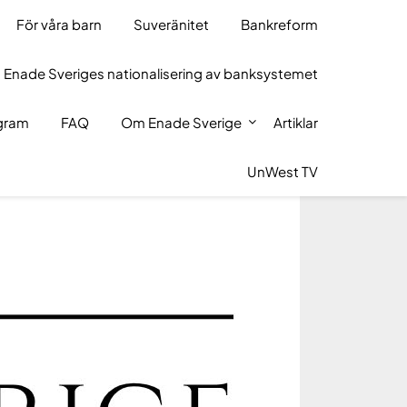
För våra barn
Suveränitet
Bankreform
 Enade Sveriges nationalisering av banksystemet
ogram
FAQ
Om Enade Sverige
Artiklar
UnWest TV