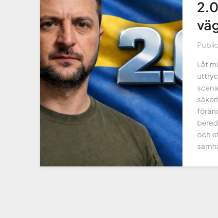
2.0
väg
Publi
Låt mi
uttryc
scenar
säkerh
föränd
bered
och e
samhä