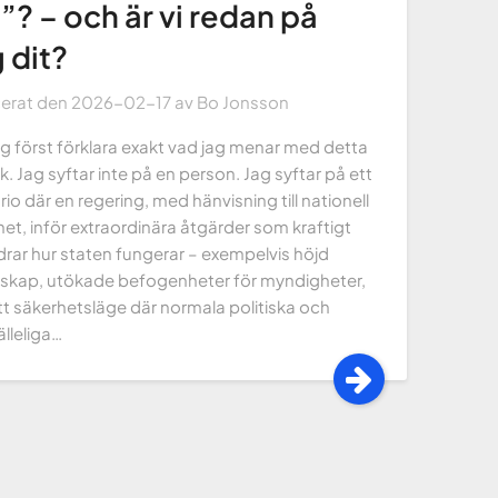
”? – och är vi redan på
 dit?
cerat den
2026-02-17
av
Bo Jonsson
g först förklara exakt vad jag menar med detta
k. Jag syftar inte på en person. Jag syftar på ett
io där en regering, med hänvisning till nationell
et, inför extraordinära åtgärder som kraftigt
rar hur staten fungerar – exempelvis höjd
skap, utökade befogenheter för myndigheter,
tt säkerhetsläge där normala politiska och
lleliga…