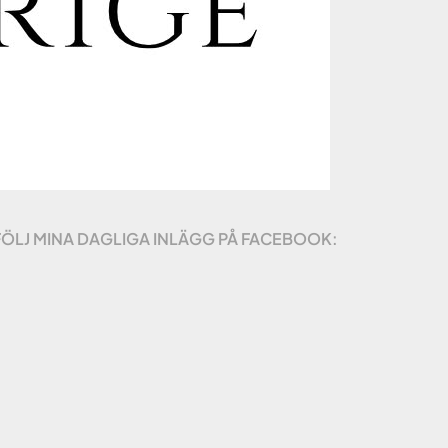
FÖLJ MINA DAGLIGA INLÄGG PÅ FACEBOOK: